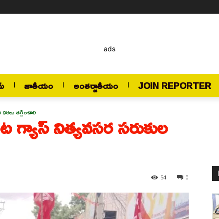
ads
మ్
జాతీయం
అంతర్జాతీయం
JOIN REPORTER
ుల ధరలు తగ్గించాలి
వంట గ్యాస్ నిత్యవసర సరుకుల
54
0