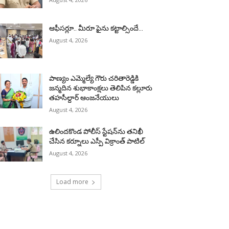
ఆఫీసర్లూ.. మీరూ ఫైను కట్టాల్సిందే…
August 4, 2026
పాణ్యం ఎమ్మెల్యే గౌరు చరితారెడ్డికి
జన్మదిన శుభాకాంక్షలు తెలిపిన కల్లూరు
తహసీల్దార్ ఆంజనేయులు
August 4, 2026
ఉలిందకొండ పోలీస్ స్టేషన్‌ను తనిఖీ
చేసిన కర్నూలు ఎస్పీ విక్రాంత్ పాటిల్
August 4, 2026
Load more