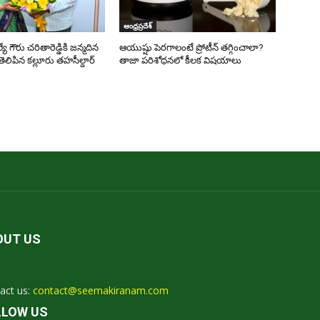
ఆంధ్రప్రదేశ్
యే గౌరు చరితారెడ్డికి జన్మదిన
ఆయుష్షు పెరగాలంటే ప్రోటీన్ తగ్గించాలా?
తెలిపిన కల్లూరు తహసీల్దార్
తాజా పరిశోధనలో కీలక విషయాలు
ు
OUT US
act us:
contact@seemakiranam.com
LLOW US