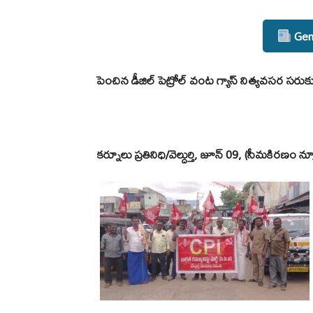
Gene
పెంచిన డీజిల్ పెట్రోల్ వంట గ్యాస్ నిత్యవసర సరుక
కర్నూలు ప్రతినిధి/వెల్దుర్తి, జూన్ 09, (సీమకిరణం న్య