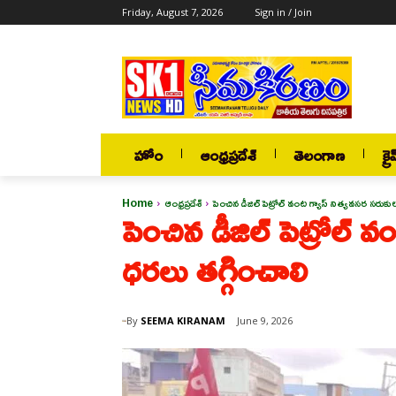
Friday, August 7, 2026
Sign in / Join
హోం
ఆంధ్రప్రదేశ్
తెలంగాణ
క్రై
Home
ఆంధ్రప్రదేశ్
పెంచిన డీజిల్ పెట్రోల్ వంట గ్యాస్ నిత్యవసర సరుక
పెంచిన డీజిల్ పెట్రోల్ 
ధరలు తగ్గించాలి
By
SEEMA KIRANAM
June 9, 2026