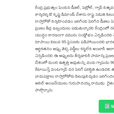
కేంద్ర ప్రభుత్వం పెంచిన డీజిల్, పెట్రోల్, గ్యాస్ 
కార్యదర్శి టి కృష్ణ డిమాండ్ చేశారు రాష్ట్ర సమితి పిల
రాస్తారోకో నిర్వహించడం జరిగింది పెరిగిన డీజిల
ప్రజలు తీవ్ర ఇబ్బందులు పడుతున్నారని కేంద్రంలో 
యుద్ధం కారణంగా చమురు సంక్షోభం ఏర్పడిందని చె
రూపాయి విలువ 95 పైసలకు పడిపోయిందని భారతదేశంల
ఆర్థికతనం అప్పు తెచ్చి వడ్డీలు కట్టలేక అంబానీ ఆదాని
ఏర్పడిందని ఈ అప్పులను తీర్చడానికి సామాన్య ప్ర
దేశంలో నుంచి ఉత్పత్తి అవుతున్న వంట గ్యాసును 90% గ
కేటాయిస్తే వంటగ్యాస్ ధర పెరిగే పరిస్థితి ఉండదని త
వామపక్షాలు రాస్తారోకోకు పిలుపునివ్వడం జరిగ
అనిల్ ఆంజనేయులు గురుపాదయ్య.రాముడు. రైతు
పాల్గొన్నారు.
Sh