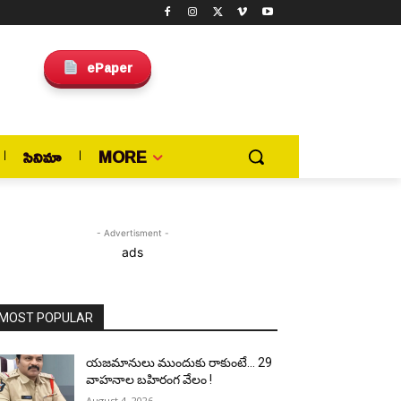
ePaper
సినిమా
MORE
- Advertisment -
ads
MOST POPULAR
యజమానులు ముందుకు రాకుంటే… 29
వాహనాల బహిరంగ వేలం !
August 4, 2026