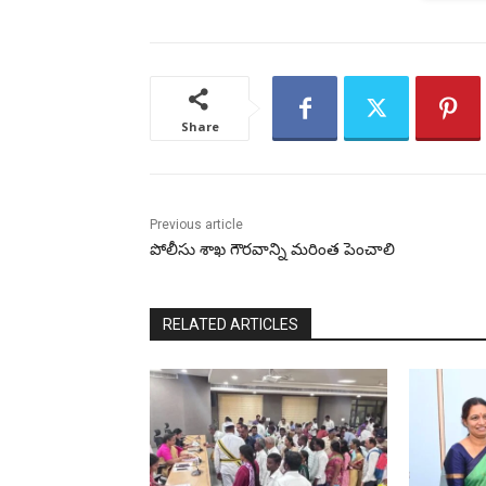
Share
Previous article
పోలీసు శాఖ గౌరవాన్ని మరింత పెంచాలి
RELATED ARTICLES