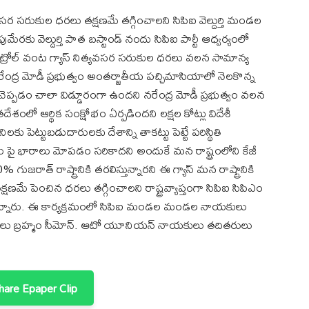
నిత్యవసర సరుకుల ధరలు తక్షణమే తగ్గించాలని సిపిఐ వెల్దుర్తి మండల
ుపుమేరకు వెల్దుర్తి పాత బస్టాండ్ నందు సిపిఐ పార్టీ ఆధ్వర్యంలో
ు పెట్రోల్ వంట గ్యాస్ నిత్యవసర సరుకుల ధరలు వలన సామాన్య
నరేంద్ర మోడీ ప్రభుత్వం అంతర్జాతీయ పచ్చిమాసియాలో నెలకొన్న
ప్పడం చాలా విడ్డూరంగా ఉందని నరేంద్ర మోడీ ప్రభుత్వం వలన
ో ఆర్థిక సంక్షోభం ఏర్పడిందని లక్షల కోట్లు విదేశీ
లకు పెట్టుబడుదారులకు దేశాన్ని తాకట్టు పెట్టే పరిస్థితి
జలు పై భారాలు మోపడం సరికాదని అందుకే మన రాష్ట్రంలోని కేజీ
ుజరాత్ రాష్ట్రానికి తరలిస్తున్నారని ఈ గ్యాస్ మన రాష్ట్రానికి
క్షణమే పెంచిన ధరలు తగ్గించాలని రాష్ట్రవ్యాప్తంగా సిపిఐ సిపిఎం
ిందన్నారు. ఈ కార్యక్రమంలో సిపిఐ మండల మండల నాయకులు
లు బ్రహ్మం సీమోన్. ఆటో యూనియన్ నాయకులు తదితరులు
are Epaper Clip