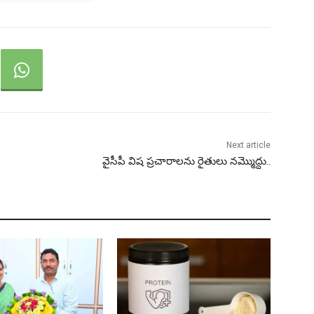
Next article
వైసీపీ విష ప్రచారాలను రైతులు నమ్మొద్దు..