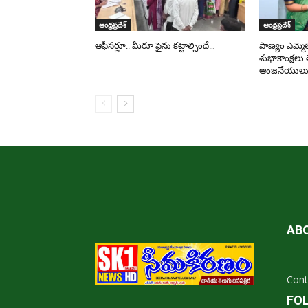
ఆంధ్రప్రదేశ్
ఆంధ్రప్రదేశ్
ఆఫీసర్లూ.. మీరూ ఫైను కట్టాల్సిందే…
పాణ్యం ఎమ్మెల్
శుభాకాంక్షలు 
ఆంజనేయుల
AB
Cont
FO