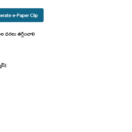
rate e-Paper Clip
ుల ధరలు తగ్గించాలి
ూస్):