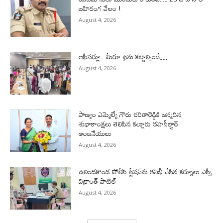
బహిరంగ వేలం !
August 4, 2026
ఆఫీసర్లూ.. మీరూ ఫైను కట్టాల్సిందే…
August 4, 2026
పాణ్యం ఎమ్మెల్యే గౌరు చరితారెడ్డికి జన్మదిన
శుభాకాంక్షలు తెలిపిన కల్లూరు తహసీల్దార్
ఆంజనేయులు
August 4, 2026
ఉలిందకొండ పోలీస్ స్టేషన్‌ను తనిఖీ చేసిన కర్నూలు ఎస్పీ
విక్రాంత్ పాటిల్
August 4, 2026