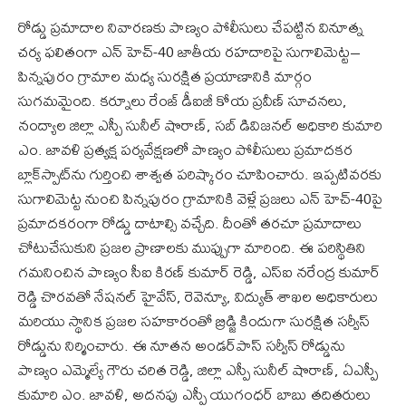
రోడ్డు ప్రమాదాల నివారణకు పాణ్యం పోలీసులు చేపట్టిన వినూత్న
చర్య ఫలితంగా ఎన్ హెచ్-40 జాతీయ రహదారిపై సుగాలిమెట్ట–
పిన్నపురం గ్రామాల మధ్య సురక్షిత ప్రయాణానికి మార్గం
సుగమమైంది. కర్నూలు రేంజ్ డీఐజీ కోయ ప్రవీణ్ సూచనలు,
నంద్యాల జిల్లా ఎస్పీ సునీల్ షొరాణ్, సబ్ డివిజనల్ అధికారి కుమారి
ఎం. జావళి ప్రత్యక్ష పర్యవేక్షణలో పాణ్యం పోలీసులు ప్రమాదకర
బ్లాక్‌స్పాట్‌ను గుర్తించి శాశ్వత పరిష్కారం చూపించారు. ఇప్పటివరకు
సుగాలిమెట్ట నుంచి పిన్నపురం గ్రామానికి వెళ్లే ప్రజలు ఎన్ హెచ్-40పై
ప్రమాదకరంగా రోడ్డు దాటాల్సి వచ్చేది. దీంతో తరచూ ప్రమాదాలు
చోటుచేసుకుని ప్రజల ప్రాణాలకు ముప్పుగా మారింది. ఈ పరిస్థితిని
గమనించిన పాణ్యం సీఐ కిరణ్ కుమార్ రెడ్డి, ఎస్ఐ నరేంద్ర కుమార్
రెడ్డి చొరవతో నేషనల్ హైవేస్, రెవెన్యూ, విద్యుత్ శాఖల అధికారులు
మరియు స్థానిక ప్రజల సహకారంతో బ్రిడ్జి కిందుగా సురక్షిత సర్వీస్
రోడ్డును నిర్మించారు. ఈ నూతన అండర్‌పాస్ సర్వీస్ రోడ్డును
పాణ్యం ఎమ్మెల్యే గౌరు చరిత రెడ్డి, జిల్లా ఎస్పీ సునీల్ షొరాణ్, ఏఎస్పీ
కుమారి ఎం. జావళి, అదనపు ఎస్పీ యుగంధర్ బాబు తదితరులు