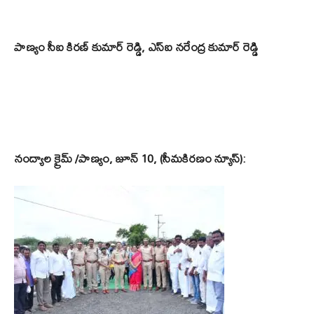
పాణ్యం సీఐ కిరణ్ కుమార్ రెడ్డి, ఎస్ఐ నరేంద్ర కుమార్ రెడ్డి
నంద్యాల క్రైమ్ /పాణ్యం, జూన్ 10, (సీమకిరణం న్యూస్):