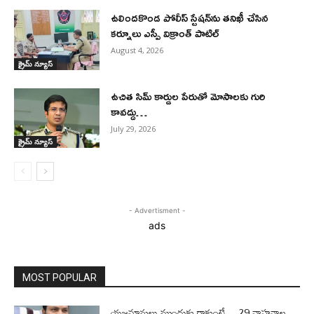
ఉలిందకొండ పోలీస్ స్టేషన్‌ను తనిఖీ చేసిన
కర్నూలు ఎస్పీ విక్రాంత్ పాటిల్
August 4, 2026
క్రైమ్ న్యూస్
ఉచిత సిమ్ కార్డుల పేరుతో మోసాలకు గురి
కావద్దు…
July 29, 2026
క్రైమ్ న్యూస్
- Advertisment -
ads
MOST POPULAR
యజమానులు ముందుకు రాకుంటే… 29 వాహనాల