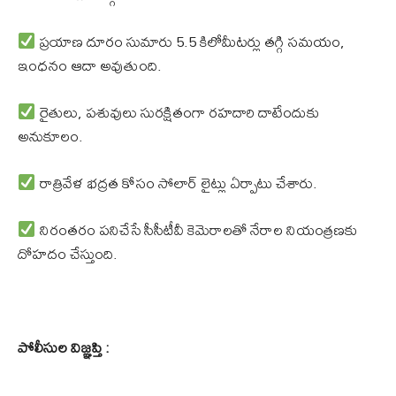
ప్రయాణ దూరం సుమారు 5.5 కిలోమీటర్లు తగ్గి సమయం,
ఇంధనం ఆదా అవుతుంది.
రైతులు, పశువులు సురక్షితంగా రహదారి దాటేందుకు
అనుకూలం.
రాత్రివేళ భద్రత కోసం సోలార్ లైట్లు ఏర్పాటు చేశారు.
నిరంతరం పనిచేసే సీసీటీవీ కెమెరాలతో నేరాల నియంత్రణకు
దోహదం చేస్తుంది.
పోలీసుల విజ్ఞప్తి :