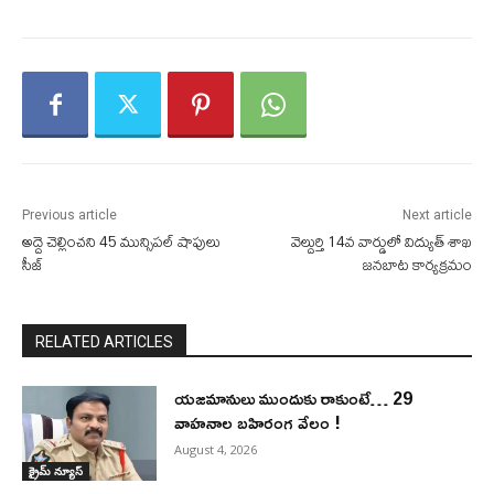
Previous article
Next article
అద్దె చెల్లించని 45 మున్సిపల్ షాపులు
వెల్దుర్తి 14వ వార్డులో విద్యుత్ శాఖ
సీజ్
జనబాట కార్యక్రమం
RELATED ARTICLES
యజమానులు ముందుకు రాకుంటే… 29
వాహనాల బహిరంగ వేలం !
August 4, 2026
క్రైమ్ న్యూస్