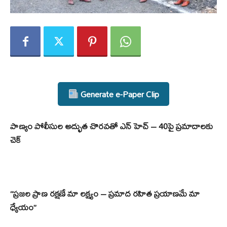
Generate e-Paper Clip
పాణ్యం పోలీసుల అద్భుత చొరవతో ఎన్ హెచ్ – 40పై ప్రమాదాలకు
చెక్
“ప్రజల ప్రాణ రక్షణే మా లక్ష్యం – ప్రమాద రహిత ప్రయాణమే మా
ధ్యేయం”