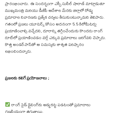
ప్రారంభించారు. ఈ సందర్భంగా ఎస్పీ సునీల్ షొరాణ్ మాట్లాడుతూ
ముఖ్యమంత్రి మరియు డీజీపీ ఆదేశాల మేరకు జిల్లాలో రోడ్డు
ప్రమాదాల నివారణకు ప్రత్యేక చర్యలు తీసుకుంటున్నామని తెలిపారు.
గతంలో ప్రజలు యూటర్న్ కోసం అదనంగా 5.5 కిలోమీటర్లు
ప్రయాణించాల్సి వచ్చేదని, దూరాన్ని తగ్గించేందుకు కొందరు రాంగ్
రూట్‌లో ప్రయాణించడం వల్లే ఎక్కువ ప్రమాదాలు జరిగేవని చెప్పారు.
కొత్త అండర్‌పాస్‌తో ఆ సమస్యకు శాశ్వత పరిష్కారం
లభించిందన్నారు.
ప్రజలకు కలిగే ప్రయోజనాలు ;
రాంగ్ సైడ్ డ్రైవింగ్‌కు అడ్డుకట్ట పడటంతో ప్రమాదాలు
గణనీయంగా తగ్గుతాయి.