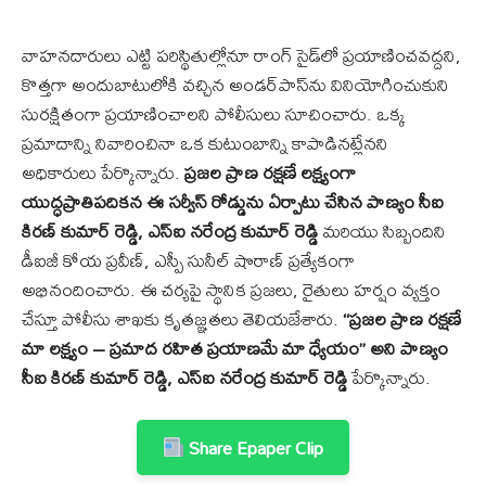
వాహనదారులు ఎట్టి పరిస్థితుల్లోనూ రాంగ్ సైడ్‌లో ప్రయాణించవద్దని,
కొత్తగా అందుబాటులోకి వచ్చిన అండర్‌పాస్‌ను వినియోగించుకుని
సురక్షితంగా ప్రయాణించాలని పోలీసులు సూచించారు. ఒక్క
ప్రమాదాన్ని నివారించినా ఒక కుటుంబాన్ని కాపాడినట్లేనని
అధికారులు పేర్కొన్నారు.
ప్రజల ప్రాణ రక్షణే లక్ష్యంగా
యుద్ధప్రాతిపదికన ఈ సర్వీస్ రోడ్డును ఏర్పాటు చేసిన పాణ్యం సీఐ
కిరణ్ కుమార్ రెడ్డి, ఎస్ఐ నరేంద్ర కుమార్ రెడ్డి
మరియు సిబ్బందిని
డీఐజీ కోయ ప్రవీణ్, ఎస్పీ సునీల్ షొరాణ్ ప్రత్యేకంగా
అభినందించారు. ఈ చర్యపై స్థానిక ప్రజలు, రైతులు హర్షం వ్యక్తం
చేస్తూ పోలీసు శాఖకు కృతజ్ఞతలు తెలియజేశారు.
“ప్రజల ప్రాణ రక్షణే
మా లక్ష్యం – ప్రమాద రహిత ప్రయాణమే మా ధ్యేయం” అని పాణ్యం
సీఐ కిరణ్ కుమార్ రెడ్డి, ఎస్ఐ నరేంద్ర కుమార్ రెడ్డి
పేర్కొన్నారు.
Share Epaper Clip