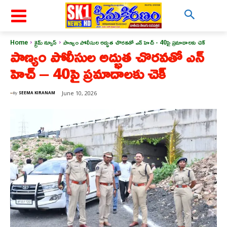
Home
క్రైమ్ న్యూస్
పాణ్యం పోలీసుల అద్భుత చొరవతో ఎన్ హెచ్ - 40పై ప్రమాదాలకు చెక్
పాణ్యం పోలీసుల అద్భుత చొరవతో ఎన్
హెచ్ – 40పై ప్రమాదాలకు చెక్
June 10, 2026
By
SEEMA KIRANAM