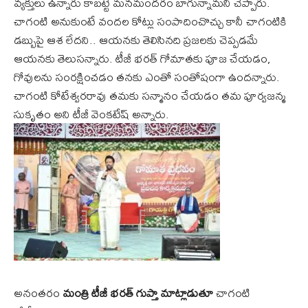
వ్యక్తులు ఉన్నారు కాబట్టే మనమందరం బాగున్నామని చెప్పారు.
చాగంటి అనుకుంటే వందల కోట్లు సంపాదించొచ్చు కానీ చాగంటికి
డబ్బుపై ఆశ లేదని.. ఆయనకు తెలిసినది ప్రజలకు చెప్పడమే
ఆయనకు తెలుసన్నారు. టీజీ భరత్ గోమాతకు పూజ చేయడం,
గోవులను సంరక్షించడం తనకు ఎంతో సంతోషంగా ఉందన్నారు.
చాగంటి కోటేశ్వరరావు తమకు సన్మానం చేయడం తమ పూర్వజన్మ
సుకృతం అని టీజీ వెంకటేష్ అన్నారు.
అనంతరం
మంత్రి టీజీ భరత్ గుప్తా మాట్లాడుతూ
చాగంటి