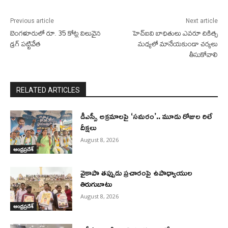
Previous article
Next article
బెంగళూరులో రూ. 35 కోట్ల విలువైన
హెచ్ఐవి బాధితులు ఎవరూ చికిత్స
డ్రగ్ పట్టివేత
మధ్యలో మానేయకుండా చర్యలు
తీసుకోవాలి
RELATED ARTICLES
డీఎస్సీ అక్రమాలపై ‘సమరం’.. మూడు రోజుల రిలే
దీక్షలు
August 8, 2026
ఆంధ్రప్రదేశ్
వైకాపా తప్పుడు ప్రచారంపై ఉపాధ్యాయుల
తిరుగుబాటు
August 8, 2026
ఆంధ్రప్రదేశ్