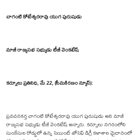
చాగంటి కోటేశ్వరరావు యుగ పురుషుడు
మాజీ రాజ్యసభ సభ్యుడు టీజీ వెంకటేష్
కర్నూలు ప్రతినిధి, మే 22, (సీమకిరణం న్యూస్):
ప్రవచనకర్త చాగంటి కోటేశ్వరరావు యుగ పురుషుడు అని మాజీ
రాజ్యసభ సభ్యుడు టీజీ వెంకటేష్ అన్నారు. కర్నూలు నగరంలోని
సుంకేసుల రోడ్డులో ఉన్న సెయింట్ జోసెఫ్ డిగ్రీ కళాశాల మైదానంలో