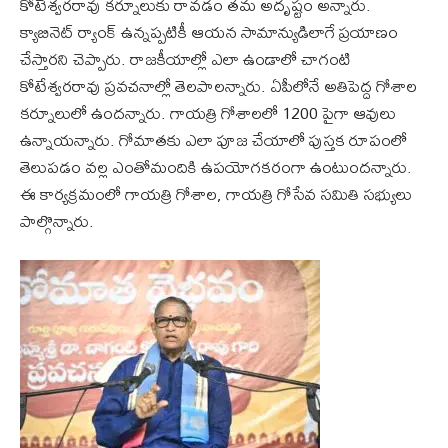
కోటేశ్వరరావు కర్నూలుకు రావడం తమ అదృష్టం అన్నారు.
క్యాబినెట్ ర్యాంక్ ఉన్నప్పటికీ ఆయన సామాన్యుడిలాగే ప్రయాణం
చేస్తారని చెప్పారు. రాజకీయాల్లో ఎలా ఉండాలో చాగంటి
కోటేశ్వరరావు ప్రవచనాల్లో తెలపాలన్నారు. ఏపీలోనే అతిపెద్ద గోశాల
కర్నూలులో ఉందన్నారు. గాయత్రి గోశాలలో 1200 పైగా ఆవులు
ఉన్నాయన్నారు. గోమాతకు ఎలా పూజ చేయాలో పుస్తక రూపంలో
తెలుపడం వల్ల ఎంతోమందికి ఉపయోగకరంగా ఉంటుందన్నారు.
ఈ కార్యక్రమంలో గాయత్రి గోశాల, గాయత్రి గోసేవ సమితి సభ్యులు
పాల్గొన్నారు.