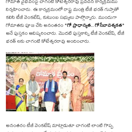
గోమాత వైభవంపై చాగంటి కోటేశ్వరరావు ప్రవచన కార్యక్రమము
నిర్వహించారు. ఈ కార్యక్రమంలో రాష్ట్ర మంత్రి టీజీ భరత్ గుప్తాతో
కలిసి టీజీ వెంకటేష్, కుటుంబ సభ్యులు పాల్గొన్నారు. ముందుగా
గోమాతకు పూజ చేసి అనంతరం *
గో ప్రాధాన్యత.. గోసేవావశ్యకత
*
అనే పుస్తకం ఆవిష్కరించారు. మొదటి పుస్తకాన్ని టీజీ వెంకటేష్, టీజీ
భరత్ లకు చాగంటి కోటేశ్వరరావు అందించారు.
అనంతరం టీజీ వెంకటేష్ మాట్లాడుతూ చాగంటి లాంటి గొప్ప