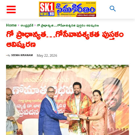
Home
ఆంధ్రప్రదేశ్
గో ప్రాధాన్యత...గోసేవావశ్యకత పుస్తకం ఆవిష్కరణ
గో ప్రాధాన్యత…గోసేవావశ్యకత పుస్తకం
ఆవిష్కరణ
May 22, 2026
By
SEEMA KIRANAM