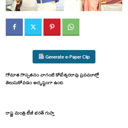
Generate e-Paper Clip
గోమాత గొప్పతనం చాగంటి కోటేశ్వరరావు ప్రవచనాల్లో
తెలుసుకోవడం అదృష్టంగా ఉంది
రాష్ట్ర మంత్రి టీజీ భరత్ గుప్తా