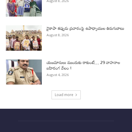
August 8, 2026
వైకాపా తప్పుడు ప్రచారంపై ఉపాధ్యాయుల తిరుగుబాటు
August 8, 2026
యజమానులు ముందుకు రాకుంటే… 29 వాహనాల
బహిరంగ వేలం !
August 4, 2026
Load more