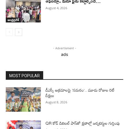
ఆఫీసర్లూ.. మీరూ ఫైను కట్టాల్సిందే…
August 4, 2026
ఆంధ్రప్రదేశ్
- Advertisment -
ads
MOST POPULAR
డీఎస్సీ అక్రమాలపై ‘సమరం’.. మూడు రోజుల రిలే
దీక్షలు
August 8, 2026
QR కోడ్ డిజిటల్ పాస్‌తో క్షణాల్లో జర్నలిస్టుల గుర్తింపు