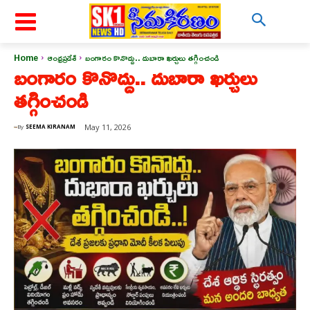
Home
ఆంధ్రప్రదేశ్
బంగారం కొనొద్దు.. దుబారా ఖర్చులు తగ్గించండి
బంగారం కొనొద్దు.. దుబారా ఖర్చులు
తగ్గించండి
May 11, 2026
By
SEEMA KIRANAM