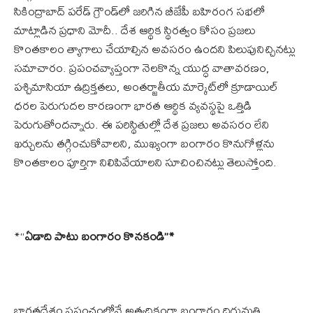
సికింద్రాబాద్ పరేడ్ గ్రౌండ్‌లో జరిగిన బీజేపీ బహిరంగ సభలో
మాట్లాడిన ప్రధాని మోదీ.. దేశ ఆర్థిక స్థిరత్వం కోసం ప్రజలు
కొంతకాలం త్యాగాలు చేయాల్సిన అవసరం ఉందని పిలుపునిచ్చినట్లు
సమాచారం. ప్రపంచవ్యాప్తంగా నెలకొన్న యుద్ధ వాతావరణం,
పశ్చిమాసియా ఉద్రిక్తతలు, అంతర్జాతీయ మార్కెట్‌లో క్రూడాయిల్
ధరల పెరుగుదల కారణంగా భారత ఆర్థిక వ్యవస్థపై ఒత్తిడి
పెరుగుతోందన్నారు. ఈ పరిస్థితుల్లో దేశ ప్రజలు అవసరం లేని
ఖర్చులను తగ్గించుకోవాలని, ముఖ్యంగా బంగారం కొనుగోళ్లను
కొంతకాలం పూర్తిగా నిలిపివేయాలని సూచించినట్లు తెలుస్తోంది.
*“
ఏడాది పాటు బంగారం కొనకండి”*
భారతదేశం ప్రపంచంలోనే అత్యధికంగా బంగారం దిగుమతి