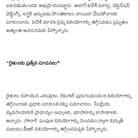
బలపడుతుందని అభిప్రాయపడ్డారు. అలాగే విదేశీ టూర్లు, డెస్టినేషన్
వెడ్డింగ్స్, లగ్జరీ ఖర్చులను కొంతకాలం వాయిదా వేసుకోవాలని
సూచించారు. విదేశీ మారక ద్రవ్య వినియోగాన్ని తగ్గించడం ప్రస్తుతం
అత్యంత అవసరమని పేర్కొన్నారు.
*
రైతులకు ప్రత్యేక సూచనలు*
రైతులు రసాయన ఎరువులు, కెమికల్ పురుగుమందుల వినియోగాన్ని
తగ్గించాలని ప్రధాని సూచించినట్లు సమాచారం. సేంద్రీయ
వ్యవసాయానికి ప్రాధాన్యం ఇవ్వాలని, భూసారాన్ని కాపాడాలని
అన్నారు. సోలార్ పంపుల వినియోగాన్ని పెంచడం ద్వారా విద్యుత్
మరియు డీజిల్ వినియోగాన్ని తగ్గించవచ్చని పేర్కొన్నారు.