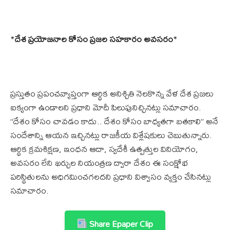
*
దేశ ప్రయోజనాల కోసం ప్రజల సహకారం అవసరం
*
ప్రస్తుతం ప్రపంచవ్యాప్తంగా ఆర్థిక అనిశ్చితి నెలకొన్న వేళ దేశ ప్రజలు
ఐక్యంగా ఉండాలని ప్రధాని మోదీ పిలుపునిచ్చినట్లు సమాచారం.
“దేశం కోసం చావడం కాదు.. దేశం కోసం బాధ్యతగా బతకాలి” అనే
సందేశాన్ని ఆయన ఇచ్చినట్లు రాజకీయ విశ్లేషకులు చెబుతున్నారు.
ఆర్థిక క్రమశిక్షణ, ఇంధన ఆదా, స్వదేశీ ఉత్పత్తుల వినియోగం,
అవసరం లేని ఖర్చుల నియంత్రణ ద్వారా దేశం ఈ సంక్షోభ
పరిస్థితులను అధిగమించగలదని ప్రధాని విశ్వాసం వ్యక్తం చేసినట్లు
సమాచారం.
Share Epaper Clip