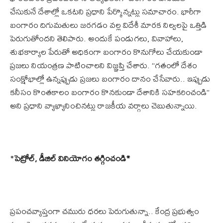
చేసుకునే దేశాల్లో ఒకటని ప్రధాని పేర్కొన్నట్లు సమాచారం. భారీగా
బంగారం దిగుమతులు జరగడం వల్ల విదేశీ మారక నిల్వలపై ఒత్తిడి
పెరుగుతోందని తెలిపారు. అందుకే పండుగలు, వివాహాలు,
శుభకార్యాల పేరుతో అధికంగా బంగారం కొనుగోలు చేయకుండా
ప్రజలు నియంత్రణ పాటించాలని విజ్ఞప్తి చేశారు. “గతంలో దేశం
సంక్షోభాల్లో ఉన్నప్పుడు ప్రజలు బంగారం దానం చేసేవారు.. ఇప్పుడు
కనీసం కొంతకాలం బంగారం కొనకుండా దేశానికి సహకరించండి”
అని ప్రధాని వ్యాఖ్యానించినట్లు రాజకీయ వర్గాలు చెబుతున్నాయి.
*
పెట్రోల్, డీజిల్ వినియోగం తగ్గించండి*
ప్రపంచవ్యాప్తంగా చమురు ధరలు పెరుగుతున్నా.. కేంద్ర ప్రభుత్వం