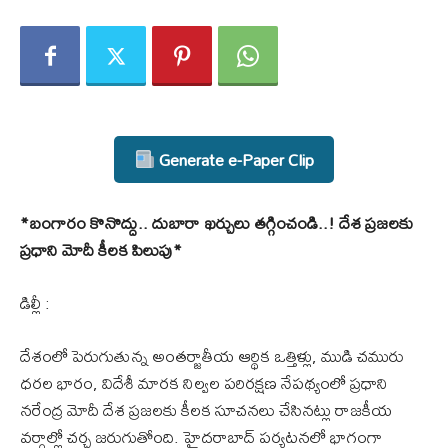
Generate e-Paper Clip
*బంగారం కొనొద్దు.. దుబారా ఖర్చులు తగ్గించండి..! దేశ ప్రజలకు
ప్రధాని మోదీ కీలక పిలుపు*
డిల్లీ :
దేశంలో పెరుగుతున్న అంతర్జాతీయ ఆర్థిక ఒత్తిళ్లు, ముడి చమురు
ధరల భారం, విదేశీ మారక నిల్వల పరిరక్షణ నేపథ్యంలో ప్రధాని
నరేంద్ర మోదీ దేశ ప్రజలకు కీలక సూచనలు చేసినట్లు రాజకీయ
వర్గాల్లో చర్చ జరుగుతోంది. హైదరాబాద్ పర్యటనలో భాగంగా