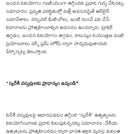
ఇంధన వినియోగం గణనీయంగా తగ్గిందని ప్రధాని గుర్తు చేసినట్లు
సమాచారం. ప్రస్తుత పరిస్థితుల్లో మళ్లీ అవసరమైతే ఆన్‌లైన్
సమావేశాలు, వర్చువల్ మీటింగ్‌లు, ఇంటి నుంచే పని చేసే
విధానాలను ప్రోత్సహించాల్సిన అవసరం ఉందన్నారు. ట్రాఫిక్
తగ్గడం, ఇంధన వినియోగం తగ్గడం, కాలుష్యం నియంత్రణ వంటి
ప్రయోజనాలు వర్క్ ఫ్రమ్ హోమ్ ద్వారా సాధ్యమవుతాయని
పేర్కొన్నట్లు తెలుస్తోంది.
*
స్వదేశీ వస్తువులకు ప్రాధాన్యం ఇవ్వండి*
విదేశీ వస్తువులపై ఆధారపడటం తగ్గించి “స్వదేశీ” ఉత్పత్తులను
వినియోగించాలని ప్రధాని పిలుపునిచ్చినట్లు సమాచారం. దేశీయ
ఉత్పత్తులను ప్రోత్సహించడం ద్వారా భారత ఆర్థిక వ్యవస్థ మరింత