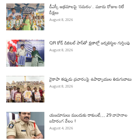
డీఎస్సీ అక్రమాలపై ‘సమరం’.. మూడు రోజుల రిలే
దీక్షలు
August 8, 2026
QR కోడ్ డిజిటల్ పాస్‌తో క్షణాల్లో జర్నలిస్టుల గుర్తింపు
August 8, 2026
వైకాపా తప్పుడు ప్రచారంపై ఉపాధ్యాయుల తిరుగుబాటు
August 8, 2026
యజమానులు ముందుకు రాకుంటే… 29 వాహనాల
బహిరంగ వేలం !
August 4, 2026