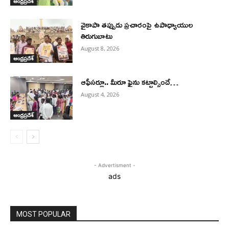
ఆంధ్రప్రదేశ్
వైకాపా తప్పుడు ప్రచారంపై ఉపాధ్యాయుల
తిరుగుబాటు
August 8, 2026
ఆంధ్రప్రదేశ్
ఆఫీసర్లూ.. మీరూ ఫైను కట్టాల్సిందే…
August 4, 2026
ఆంధ్రప్రదేశ్
- Advertisment -
ads
MOST POPULAR