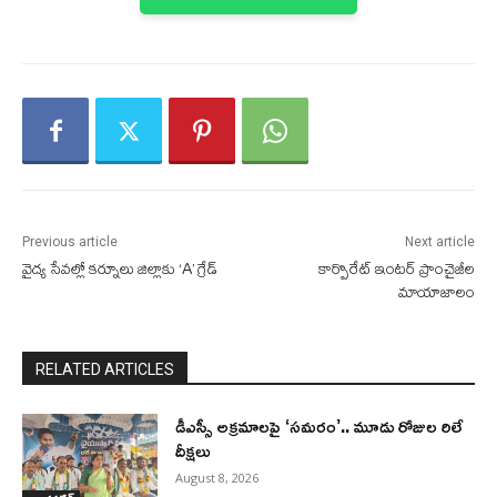
Previous article
Next article
వైద్య సేవల్లో కర్నూలు జిల్లాకు ‘A’ గ్రేడ్
కార్పొరేట్ ఇంటర్ ప్రాంచైజీల
మాయాజాలం
RELATED ARTICLES
డీఎస్సీ అక్రమాలపై ‘సమరం’.. మూడు రోజుల రిలే
దీక్షలు
August 8, 2026