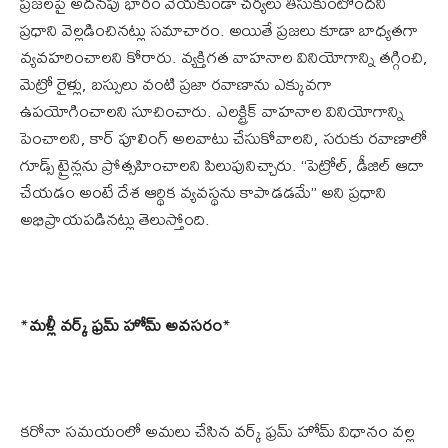
ప్రజలపై అదనపు భారం వేయకుండా చర్యలు తీసుకుంటోందని
ప్రధాని వెల్లడించినట్లు సమాచారం. అయితే ప్రజలు కూడా బాధ్యతగా
వ్యవహరించాలని కోరారు. వ్యక్తిగత వాహనాల వినియోగాన్ని తగ్గించి,
మెట్రో రైళ్లు, బస్సులు వంటి ప్రజా రవాణాను ఎక్కువగా
ఉపయోగించాలని సూచించారు. ఎలక్ట్రిక్ వాహనాల వినియోగాన్ని
పెంచాలని, కార్ పూలింగ్ అలవాటు చేసుకోవాలని, సరుకు రవాణాలో
గూడ్స్ ట్రైన్లను ప్రోత్సహించాలని పిలుపునిచ్చారు. “పెట్రోల్, డీజిల్ ఆదా
చేయడం అంటే దేశ ఆర్థిక వ్యవస్థను కాపాడడమే” అని ప్రధాని
అభిప్రాయపడినట్లు తెలుస్తోంది.
*
మళ్లీ వర్క్ ఫ్రమ్ హోమ్ అవసరం
*
కరోనా సమయంలో అమలు చేసిన వర్క్ ఫ్రమ్ హోమ్ విధానం వల్ల