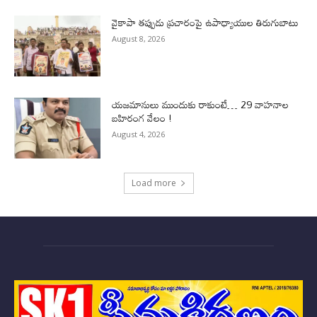
వైకాపా తప్పుడు ప్రచారంపై ఉపాధ్యాయుల తిరుగుబాటు
August 8, 2026
యజమానులు ముందుకు రాకుంటే… 29 వాహనాల
బహిరంగ వేలం !
August 4, 2026
Load more