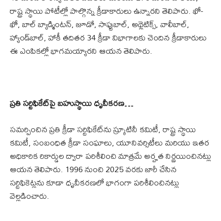
రాష్ట్ర స్థాయి పోటీల్లో పాల్గొన్న క్రీడాకారులు ఉన్నారని తెలిపారు. ఖో-
ఖో, బాల్ బ్యాడ్మింటన్, జూడో, సాప్టుబాల్, అథ్లెటిక్స్, వాలీబాల్,
హ్యాండ్‌బాల్, హాకీ తదితర 34 క్రీడా విభాగాలకు చెందిన క్రీడాకారులు
ఈ ఎంపికల్లో భాగమయ్యారని ఆయన తెలిపారు.
ప్రతి సర్టిఫికేట్‌పై బహుస్థాయి ధృవీకరణ…
సమర్పించిన ప్రతి క్రీడా సర్టిఫికేట్‌ను స్క్రూటినీ కమిటీ, రాష్ట్ర స్థాయి
కమిటీ, సంబంధిత క్రీడా సంఘాలు, యూనివర్సిటీలు మరియు ఇతర
అధికారిక రికార్డుల ద్వారా పరిశీలించి మాత్రమే అర్హత నిర్ణయించినట్లు
ఆయన తెలిపారు. 1996 నుంచి 2025 వరకు జారీ చేసిన
సర్టిఫికెట్లను కూడా ధృవీకరణలో భాగంగా పరిశీలించినట్లు
వెల్లడించారు.