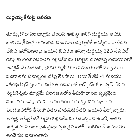
దుర్గయ్య కేసుపై వివరణ…
తూర్పు గోదావరి జిల్లాకు చెందిన అభ్యర్థి అనిగి దుర్గయ్య తనకు
జాతీయ క్రీడల్లో సాధించిన విజయాలున్నప్పటికీ ఉద్యోగం రాలేదని
చేసిన ఆరోపణలపై ఆయన వివరణ ఇస్తూ దుర్గయ్య 32వ నేషనల్
గేమ్స్ కు సంబంధించిన సర్టిఫికేట్‌ను ఆన్‌లైన్ దరఖాస్తు సమయంలో
అప్లోడ్ చేయలేదని, భౌతిక ధృవీకరణ సమయంలో మాత్రమే ఆ
వివరాలను సమర్పించినట్లు తెలిపారు. అయితే జీఓ-4 మరియు
నోటిఫికేషన్ ప్రకారం నిర్దేశిత గడువులో ఆన్‌లైన్‌లో అప్లోడ్ చేసిన
సర్టిఫికెట్లను మాత్రమే పరిగణనలోకి తీసుకోవాలని స్పష్టమైన
నిబంధన ఉన్నందున, అనంతరం సమర్పించిన పత్రాలను
పరిగణనలోకి తీసుకోవడం సాధ్యపడలేదని ఆయన పేర్కొన్నారు.
అభ్యర్థి ఆన్‌లైన్‌లో సరైన సర్టిఫికేట్‌ను సమర్పించి ఉంటే, అతని
అర్హతను సంబంధిత ప్రాధాన్యత క్రమంలో పరిశీలించే అవకాశం
ఉండేదని వివరించారు.