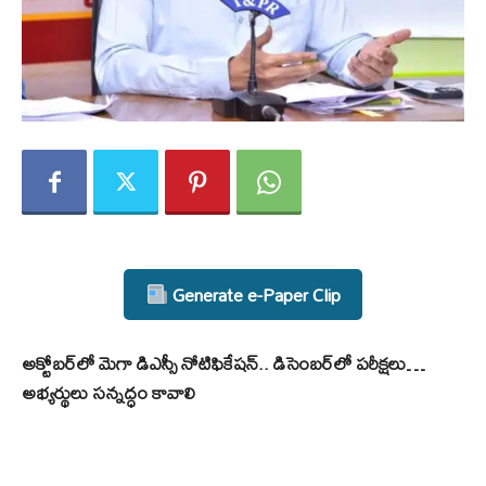
Generate e-Paper Clip
అక్టోబర్‌లో మెగా డిఎస్సీ నోటిఫికేషన్.. డిసెంబర్‌లో పరీక్షలు…
అభ్యర్థులు సన్నద్ధం కావాలి