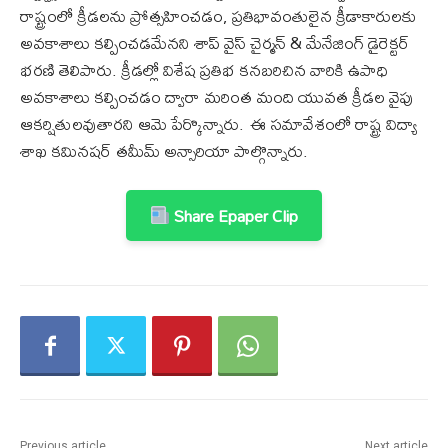
రాష్ట్రంలో క్రీడలను ప్రోత్సహించడం, ప్రతిభావంతులైన క్రీడాకారులకు
అవకాశాలు కల్పించడమేనని శాప్ వైస్ చైర్మన్ & మేనేజింగ్ డైరెక్టర్
భరణి తెలిపారు. క్రీడల్లో విశేష ప్రతిభ కనబరిచిన వారికి ఉపాధి
అవకాశాలు కల్పించడం ద్వారా మరింత మంది యువత క్రీడల వైపు
ఆకర్షితులవుతారని ఆమె పేర్కొన్నారు. ఈ సమావేశంలో రాష్ట్ర విద్యా
శాఖ కమినషర్ తమీమ్ అన్సారియా పాల్గొన్నారు.
Share Epaper Clip
Previous article
Next article