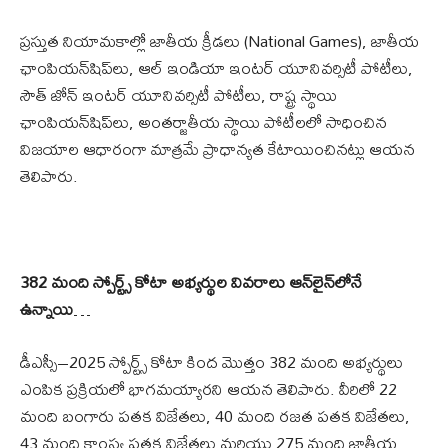
ప్రస్తుత నియామకాల్లో జాతీయ క్రీడలు (National Games), జాతీయ
ఛాంపియన్‌షిప్‌లు, ఆల్ ఇండియా ఇంటర్ యూనివర్సిటీ పోటీలు,
సౌత్ జోన్ ఇంటర్ యూనివర్సిటీ పోటీలు, రాష్ట్ర స్థాయి
ఛాంపియన్‌షిప్‌లు, అంతర్జాతీయ స్థాయి పోటీలలో సాధించిన
విజయాల ఆధారంగా మాత్రమే ప్రాధాన్యత కేటాయించినట్లు ఆయన
తెలిపారు.
382 మంది స్పోర్ట్స్ కోటా అభ్యర్థుల వివరాలు ఆన్‌లైన్‌లోనే
ఉన్నాయి
…
డీఎస్సీ–2025 స్పోర్ట్స్ కోటా కింద మొత్తం 382 మంది అభ్యర్థులు
ఎంపిక ప్రక్రియలో భాగమయ్యారని ఆయన తెలిపారు. వీరిలో 22
మంది బంగారు పతక విజేతలు, 40 మంది రజత పతక విజేతలు,
43 మంది కాంస్య పతక విజేతలు మరియు 275 మంది జాతీయ,