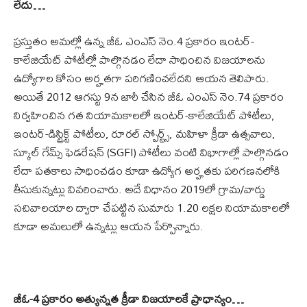
లేదు…
ప్రస్తుతం అమల్లో ఉన్న జీఓ ఎంఎస్ నెం.4 ప్రకారం ఇంటర్-
కాలేజియేట్ పోటీల్లో పాల్గొనడం లేదా సాధించిన విజయాలను
ఉద్యోగాల కోసం అర్హతగా పరిగణించలేదని ఆయన తెలిపారు.
అయితే 2012 ఆగస్టు 9న జారీ చేసిన జీఓ ఎంఎస్ నెం.74 ప్రకారం
నిర్వహించిన గత నియామకాలలో ఇంటర్-కాలేజియేట్ పోటీలు,
ఇంటర్-డిస్ట్రిక్ట్ పోటీలు, రూరల్ స్పోర్ట్స్, మహిళా క్రీడా ఉత్సవాలు,
స్కూల్ గేమ్స్ ఫెడరేషన్ (SGFI) పోటీలు వంటి విభాగాల్లో పాల్గొనడం
లేదా పతకాలు సాధించడం కూడా ఉద్యోగ అర్హతకు పరిగణనలోకి
తీసుకున్నట్లు వివరించారు. అదే విధానం 2019లో గ్రామ/వార్డు
సచివాలయాల ద్వారా చేపట్టిన సుమారు 1.20 లక్షల నియామకాలలో
కూడా అమలులో ఉన్నట్లు ఆయన పేర్పొన్నారు.
జీఓ-4 ప్రకారం అత్యున్నత క్రీడా విజయాలకే ప్రాధాన్యం…