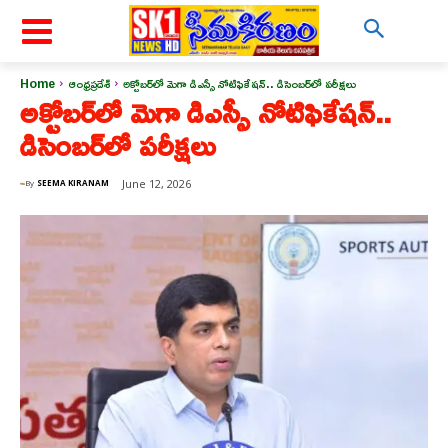
Home
ఆంధ్రప్రదేశ్
అక్టోబర్‌లో మెగా డిఎస్సీ నోటిఫికేషన్.. డిసెంబర్‌లో పరీక్షలు
అక్టోబర్‌లో మెగా డిఎస్సీ నోటిఫికేషన్..
డిసెంబర్‌లో పరీక్షలు
June 12, 2026
By
SEEMA KIRANAM