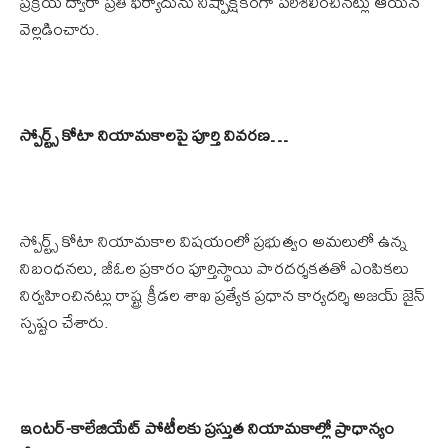
ప్రక్రియ ద్వారా ప్రతి ఫిర్యాదును నిష్పాక్షికంగా పరిశీలించినట్లు ఆయన
వెల్లడించారు.
స్పోర్ట్స్ కోటా నియామకాలపై పూర్తి వివరణ…
స్పోర్ట్స్ కోటా నియామకాల విషయంలో ప్రభుత్వం అమలులో ఉన్న
నిబంధనలు, జీఓల ప్రకారం పూర్తిస్థాయి పారదర్శకతతో ఎంపికలు
నిర్వహించినట్లు రాష్ట్ర క్రీడల శాఖ ప్రత్యేక ప్రధాన కార్యదర్శి అజయ్ జైన్
స్పష్టం చేశారు.
ఇంటర్-కాలేజియేట్ పోటీలకు ప్రస్తుత నియామకాల్లో ప్రాధాన్యం