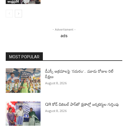
ఆంధ్రప్రదేశ్
- Advertisment -
ads
MOST POPULAR
డీఎస్సీ అక్రమాలపై ‘సమరం’.. మూడు రోజుల రిలే
దీక్షలు
August 8, 2026
QR కోడ్ డిజిటల్ పాస్‌తో క్షణాల్లో జర్నలిస్టుల గుర్తింపు
August 8, 2026