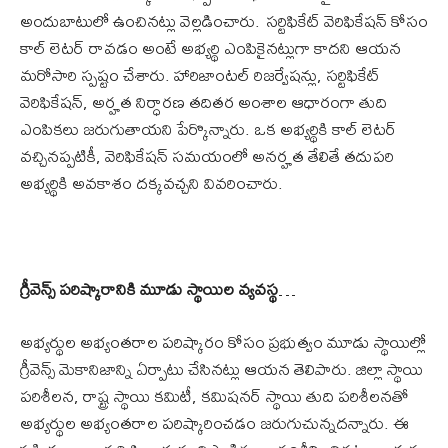
అందుబాటులో ఉంచినట్లు వెల్లడించారు. సర్టిఫికేట్ వెరిఫికేషన్ కోసం
కాల్ లెటర్ రావడం అంటే అభ్యర్థి ఎంపికైనట్లుగా కాదని ఆయన
మరోసారి స్పష్టం చేశారు. హారిజాంటల్ రిజర్వేషన్లు, సర్టిఫికేట్
వెరిఫికేషన్, అర్హత నిర్ధారణ తదితర అంశాల ఆధారంగా తుది
ఎంపికలు జరుగుతాయని పేర్కొన్నారు. ఒక అభ్యర్థికి కాల్ లెటర్
వచ్చినప్పటికీ, వెరిఫికేషన్ సమయంలో అనర్హత తేలితే తదుపరి
అభ్యర్థికి అవకాశం దక్కవచ్చని వివరించారు.
గ్రీవెన్స్ పరిష్కారానికి మూడు స్థాయిల వ్యవస్థ
…
అభ్యర్థుల అభ్యంతరాల పరిష్కారం కోసం ప్రభుత్వం మూడు స్థాయిల్లో
గ్రీవెన్స్ మెకానిజాన్ని ఏర్పాటు చేసినట్లు ఆయన తెలిపారు. జిల్లా స్థాయి
పరిశీలన, రాష్ట్ర స్థాయి కమిటీ, కమిషనర్ స్థాయి తుది పరిశీలనతో
అభ్యర్థుల అభ్యంతరాల పరిష్కారించడం జరుగుచున్నదన్నారు. ఈ