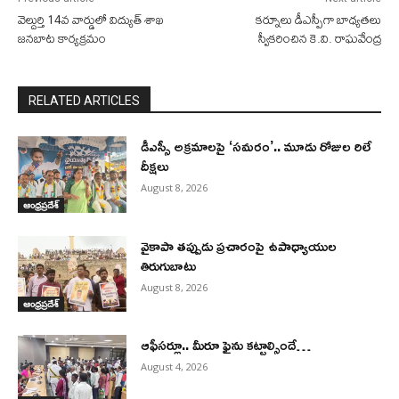
వెల్దుర్తి 14వ వార్డులో విద్యుత్ శాఖ
కర్నూలు డీఎస్పీగా బాధ్యతలు
జనబాట కార్యక్రమం
స్వీకరించిన కె.వి. రాఘవేంద్ర
RELATED ARTICLES
డీఎస్సీ అక్రమాలపై ‘సమరం’.. మూడు రోజుల రిలే
దీక్షలు
August 8, 2026
ఆంధ్రప్రదేశ్
వైకాపా తప్పుడు ప్రచారంపై ఉపాధ్యాయుల
తిరుగుబాటు
August 8, 2026
ఆంధ్రప్రదేశ్
ఆఫీసర్లూ.. మీరూ ఫైను కట్టాల్సిందే…
August 4, 2026