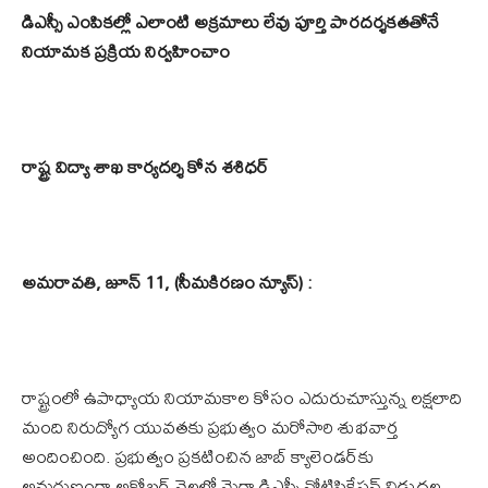
డిఎస్సీ ఎంపికల్లో ఎలాంటి అక్రమాలు లేవు పూర్తి పారదర్శకతతోనే
నియామక ప్రక్రియ నిర్వహించాం
రాష్ట్ర విద్యా శాఖ కార్యదర్శి కోన శశిధర్
అమరావతి, జూన్ 11, (సీమకిరణం న్యూస్) :
రాష్ట్రంలో ఉపాధ్యాయ నియామకాల కోసం ఎదురుచూస్తున్న లక్షలాది
మంది నిరుద్యోగ యువతకు ప్రభుత్వం మరోసారి శుభవార్త
అందించింది. ప్రభుత్వం ప్రకటించిన జాబ్ క్యాలెండర్‌కు
అనుగుణంగా అక్టోబర్ నెలలో మెగా డిఎస్సీ నోటిఫికేషన్ విడుదల