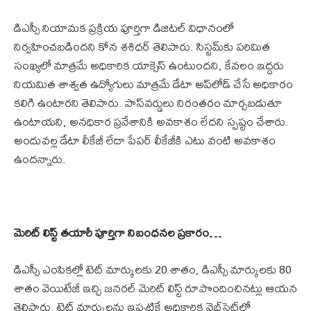
డిఎస్సీ నియామక ప్రక్రియ పూర్తిగా డిజిటల్ విధానంలో
నిర్వహించబడిందని కోన శశిధర్ తెలిపారు. సిస్టమ్‌కు పరిమిత
సంఖ్యలో మాత్రమే అధికారిక యాక్సెస్ ఉంటుందని, కేవలం ఇద్దరు
నియమిత శాశ్వత ఉద్యోగులు మాత్రమే డేటా అప్‌లోడ్ చేసే అధికారం
కలిగి ఉంటారని తెలిపారు. పాస్‌వర్డులు నిరంతరం మార్చబడుతూ
ఉంటాయని, అనధికార ప్రవేశానికి అవకాశం లేదని స్పష్టం చేశారు.
అందువల్ల డేటా లీకేజీ లేదా పేపర్ లీకేజీకి ఎటు వంటి అవకాశం
ఉందన్నారు.
మెరిట్ లిస్ట్ తయారీ పూర్తిగా నిబంధనల ప్రకారం…
డిఎస్సీ ఎంపికల్లో టెట్ మార్కులకు 20 శాతం, డిఎస్సీ మార్కులకు 80
శాతం వెయిటేజీ ఇచ్చి జనరల్ మెరిట్ లిస్ట్ రూపొందించినట్లు ఆయన
తెలిపారు. టెట్ మార్కులను ఇప్పటికే అధికారిక వెబ్‌సైట్‌లో