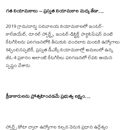
గత నియామకాలు – ప్రస్తుత నియామకాల మధ్య తేడా…
2019 గ్రామ/వార్డు సచివాలయ నియామకాలలో ఇంటర్-
కాలేజియేట్, రూరల్ స్పోర్ట్స్, ఇంటర్-డిస్ట్రిక్ట్ పార్టిసిపేషన్ వంటి
కేటగిరీలను పరిగణనలోకి తీసుకుని వందలాది మందికి ఉద్యోగాలు
కల్పించినప్పటికీ, ప్రస్తుత డీఎస్సీ నియామకాల్లో అమలులో ఉన్న
జీఓ-4 ప్రకారం అలాంటి కేటగిరీలు పరిగణనలో లేవని ఆయన
స్పష్టం చేశారు.
క్రీడాకారులను ప్రోత్సహించడమే ప్రభుత్వ లక్ష్యం…
స్పోర్ట్స్ కోటా ద్వారా ఉద్యోగాల కల్పన వెనుక ప్రధాన ఉద్దేశ్యం