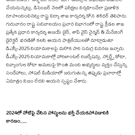
చేయనున్నట్లు, డిసెంబర్ నెలలో పరీక్షలు నిర్వహించేలా ప్రణాళిక
రూపొందించినట్లు రాష్ట్ర విద్యా శాఖ కార్యదర్శి కోన శశిధర్ తెలిపారు.
గురువారం రాష్ట్ర సచివాలయం ప్రచార విభాగంలో రాష్ట్ర క్రీడల శాఖ
ప్రత్యేక ప్రధాన కార్యదర్శి అజయ్ జైన్, శాప్ వైస్ చైర్మన్ & మేనేజింగ్
డైరెక్టర్ భరణితో కలసి ఆయన పాత్రికేయులతో మాట్లాడుతూ
డిఎస్సీ-2025 నియామకాలపై మరొక సారి సమగ్ర వివరణ ఇచ్చారు.
డీఎస్సీ-2025 నియామకాల్లో హారిజాంటల్ రిజర్వేషన్లు, స్పోర్ట్స్ కోటా,
దివ్యాంగుల కోటా అమలుపై కొంత మంది అభ్యర్థులు వ్యక్తం చేస్తున్న
సందేహాలు, సోషల్ మీడియాలో జరుగుతున్న తప్పుడు ప్రచారాల్లో
ఏమాత్రం నిజం లేదని ఆయన స్పష్టం చేశారు.
2024లో నోటిఫై చేసిన పోస్టులను భర్తీ చేయకపోవడానికి
కారణం….