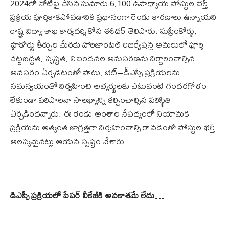
2024లో నోటిఫై చేసిన సుమారు 6,100 ఉపాధ్యాయ పోస్టుల భర్తీ
ప్రక్రియ పూర్తికాకపోవడానికి ప్రధానంగా రెండు కారణాలు ఉన్నాయని
రాష్ట్ర విద్యా శాఖ కార్యదర్శి కోన శశిధర్ తెలిపారు. సుప్రీంకోర్టు,
హైకోర్టు తీర్పుల మేరకు హారిజాంటల్ రిజర్వేషన్ల అమలులో పూర్తి
చట్టబద్ధత, స్పష్టత, నిబంధనల అనుసరణను నిర్ధారించాల్సిన
అవసరం ఏర్పడటంతో పాటు, టెట్–డీఎస్సీ ప్రక్రియలను
సమన్వయంతో నిర్వహించి అభ్యర్థులకు ఎటువంటి గందరగోళం
లేకుండా పరిపాలనా సౌలభ్యాన్ని కల్పించాల్సిన పరిస్థితి
ఏర్పడిందన్నారు. ఈ రెండు అంశాల నేపథ్యంలో నియామక
ప్రక్రియను అత్యంత జాగ్రత్తగా నిర్వహించాల్సి రావడంతో పోస్టుల భర్తీ
ఆలస్యమైనట్లు ఆయన స్పష్టం చేశారు.
డిఎస్సీ ప్రక్రియలో పేపర్ లీకేజీకి అవకాశమే లేదు
…