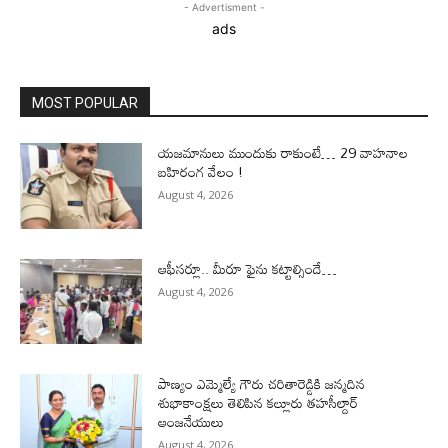
- Advertisment -
ads
MOST POPULAR
యజమానులు ముందుకు రాకుంటే… 29 వాహనాల
బహిరంగ వేలం !
August 4, 2026
ఆఫీసర్లూ.. మీరూ ఫైను కట్టాల్సిందే…
August 4, 2026
పాణ్యం ఎమ్మెల్యే గౌరు చరితారెడ్డికి జన్మదిన
శుభాకాంక్షలు తెలిపిన కల్లూరు తహసీల్దార్
ఆంజనేయులు
August 4, 2026