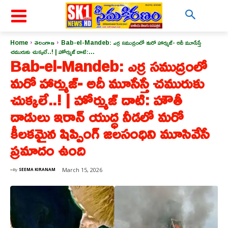
Home
తెలంగాణ
Bab-el-Mandeb: ఎర్ర సముద్రంలో మరో హార్ముజ్- అదీ మూసేస్తే
చమురుకు చుక్కలే..! | హోర్ముజ్ దాటి:...
Bab-el-Mandeb: ఎర్ర సముద్రంలో
మరో హార్ముజ్- అదీ మూసేస్తే చమురుకు
చుక్కలే..! | హోర్ముజ్ దాటి: హౌతీ
దాడులు ఇరాన్ యుద్ధ నీడలో మరో
కీలకమైన షిప్పింగ్ జలసంధిని మూసివేసే
ప్రమాదం ఉంది
March 15, 2026
By
SEEMA KIRANAM