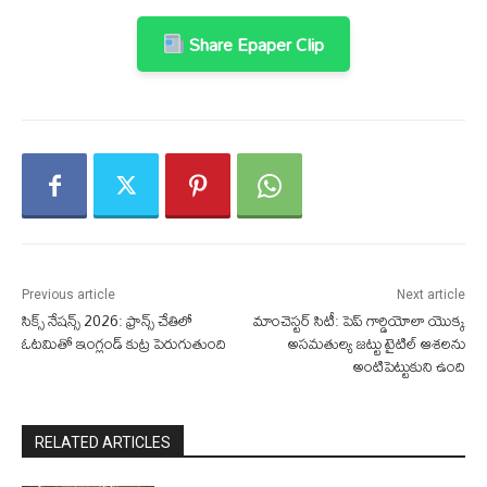
Share Epaper Clip
Previous article
Next article
సిక్స్ నేషన్స్ 2026: ఫ్రాన్స్ చేతిలో
మాంచెస్టర్ సిటీ: పెప్ గార్డియోలా యొక్క
ఓటమితో ఇంగ్లండ్ కుట్ర పెరుగుతుంది
అసమతుల్య జట్టు టైటిల్ ఆశలను
అంటిపెట్టుకుని ఉంది
RELATED ARTICLES