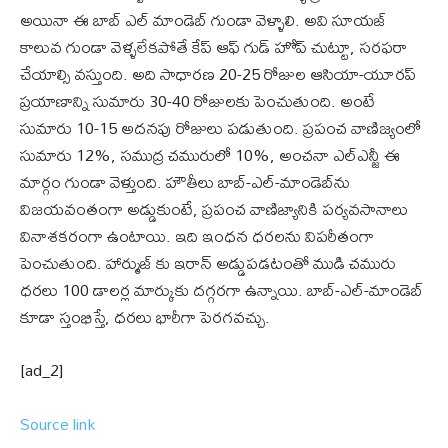
అయినా ఈ బాబ్ ఎల్ మాండెబ్ గుండా వెళ్ళాలి. అవి సూయజ్
కాలువ గుండా వెళ్ళలేకపోతే కేప్ ఆఫ్ గుడ్ హోప్ చుట్టూ, సరఫరా
చేయాల్సి వస్తుంది. అది సాధారణ 20-25 రోజుల ఆసియా-యూరప్
ప్రయాణాన్ని సుమారు 30-40 రోజులకు పెంచుతుంది. అంటే
సుమారు 10-15 అదనపు రోజులు పడుతుంది. ప్రపంచ వాణిజ్యంలో
సుమారు 12%, సముద్ర చమురులో 10%, అంచనా ఎల్ఎన్జీ ఈ
మార్గం గుండా వెళ్తుంది. హౌతీలు బాబ్-ఎల్-మాండెబ్‌ను
విజయవంతంగా అడ్డుకుంటే, ప్రపంచ వాణిజ్యానికి పర్యవసానాలు
వినాశకరంగా ఉంటాయి. ఇది ఇంధన ధరలను విపరీతంగా
పెంచుతుంది. హార్ముజ్ కు ఇరాన్ అడ్డుపడటంతో ముడి చమురు
ధరలు 100 డాలర్ల మార్కుకు దగ్గరగా ఉన్నాయి. బాబ్-ఎల్-మాండెబ్
కూడా స్తంభిస్తే, ధరలు భారీగా పెరగవచ్చు.
[ad_2]
Source link