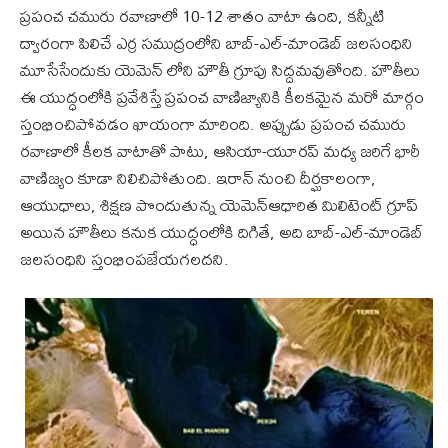
ప్రపంచ చమురు రవాణాలో 10-12 శాతం వాటా ఉంది, కన్నీటి
ద్వారంగా పిలిచే ఎర్ర సముద్రంలోని బాబ్-ఎల్-మాండెబ్ జలసంధిని
మూసేసేందుకు యెమెన్ లోని హౌతీ గ్రూపు సిద్దమవుతోంది. హౌతీలు
ఈ యుద్ధంలోకి ప్రవేశిస్తే ప్రపంచ వాణిజ్యానికి కీలకమైన మరో మార్గం
స్తంభించిపోవడం ఖాయంగా మారింది. అప్పుడు ప్రపంచ చమురు
రవాణాలో కీలక వాటాతో పాటు, ఆసియా-యూరప్ మధ్య జరిగే భారీ
వాణిజ్యం కూడా నిలిచిపోతుంది. ఇరాన్ నుంచి దీర్ఘకాలంగా,
ఆయుధాలు, శిక్షణ పొందుతున్న యెమెన్‌ఆధారిత మిలిటెంట్ గ్రూప్
అయిన హౌతీలు కనుక యుద్ధంలోకి దిగితే, అది బాబ్-ఎల్-మాండెబ్
జలసంధిని స్తంభింపజేయగలదని.