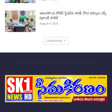
ఉలిందకొండ పోలీస్ స్టేషన్‌ను తనిఖీ చేసిన కర్నూలు ఎస్పీ
విక్రాంత్ పాటిల్
August 4, 2026
Load more