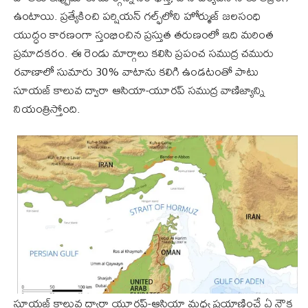
ఉంటాయి. ప్రత్యేకించి పర్షియన్ గల్ఫ్‌లోని హోర్ముజ్ జలసంధి
యుద్ధం కారణంగా స్తంభించిన ప్రస్తుత తరుణంలో ఇది మరింత
ప్రమాదకరం. ఈ రెండు మార్గాలు కలిసి ప్రపంచ సముద్ర చమురు
రవాణాలో సుమారు 30% వాటాను కలిగి ఉండటంతో పాటు
సూయజ్ కాలువ ద్వారా ఆసియా-యూరప్ సముద్ర వాణిజ్యాన్ని
నియంత్రిస్తోంది.
సూయజ్ కాలువ ద్వారా యూరప్-ఆసియా మధ్య ప్రయాణించే ఏ నౌక