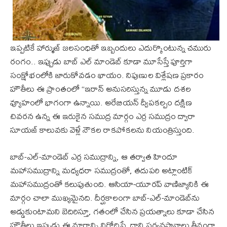
ఇప్పటికే హార్ముజ్ జలసంధితో ఇబ్బందులు ఎదుర్కొంటున్న చమురు
రంగం.. ఇప్పుడు బాబ్ ఎల్ మాండెబ్ కూడా మూసేస్తే పూర్తిగా
సంక్షోభంలోకి జారుకోవడం ఖాయం. నిపుణుల విశ్లేషణ ప్రకారం
హౌతీలు ఈ ప్రాంతంలో “ఇరాన్ అనుసరిస్తున్న మూడు దశల
వ్యూహంలో భాగంగా ఉన్నాయి. అరేబియన్ ద్వీపకల్పం దక్షిణ
చివరన ఉన్న ఈ ఇరుకైన సముద్ర మార్గం ఎర్ర సముద్రం ద్వారా
సూయజ్ కాలువకు వెళ్లే నౌకల రాకపోకలను నియంత్రిస్తుంది.
బాబ్-ఎల్-మాండెబ్ ఎర్ర సముద్రాన్ని, ఆ తర్వాత హిందూ
మహాసముద్రాన్ని మధ్యధరా సముద్రంతో, తదుపరి అట్లాంటిక్
మహాసముద్రంతో కలుపుతుంది. ఆసియా-యూరప్ వాణిజ్యానికి ఈ
మార్గం చాలా ముఖ్యమైనది. దీర్ఘకాలంగా బాబ్-ఎల్-మాండెబ్‌ను
అడ్డుకుంటామని బెదిరిస్తూ, గతంలో చేసిన ప్రయత్నాలు కూడా చేసిన
హౌతీలు ఇప్పుడు ఈ మార్గాన్ని నిరోధిస్తే, దాని పర్యవసానాలు తీవ్రంగా