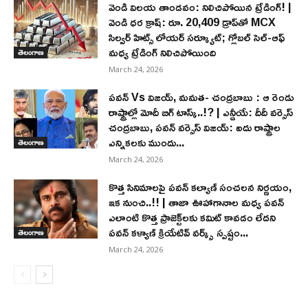
వెండి విలయ తాండవం: నిలిచిపోయిన ట్రేడింగ్! |
వెండి ధర క్రాష్: రూ. 20,409 డ్రాప్‌తో MCX
సిల్వర్ హిట్స్ లోయర్ సర్క్యూట్; గ్లోబల్ సెల్-ఆఫ్
మధ్య ట్రేడింగ్ నిలిచిపోయింది
తెలంగాణ
March 24, 2026
పవన్ Vs విజయ్, మమత- చంద్రబాబు : ఆ రెండు
రాష్ట్రాల్లో మోదీ బిగ్ టాస్క్..!? | ఎన్డీయే: దీదీ వర్సెస్
చంద్రబాబు, పవన్ వర్సెస్ విజయ్: ఐదు రాష్ట్రాల
ఎన్నికలకు ముందు...
తెలంగాణ
March 24, 2026
కొత్త సినిమాలపై పవన్ కల్యాణ్‌ సంచలన నిర్ణయం,
ఇక నుంచి..!! | తాజా ఊహాగానాల మధ్య పవన్
ఎలాంటి కొత్త ప్రాజెక్ట్‌లకు కమిట్ కావడం లేదని
పవన్ కళ్యాణ్ క్రియేటివ్ వర్క్స్ స్పష్టం...
తెలంగాణ
March 24, 2026