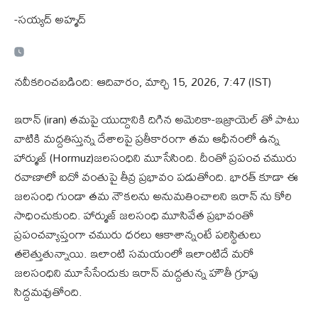
-సయ్యద్ అహ్మద్
నవీకరించబడింది: ఆదివారం, మార్చి 15, 2026, 7:47 (IST)
ఇరాన్ (iran) తమపై యుద్దానికి దిగిన అమెరికా-ఇజ్రాయెల్ తో పాటు
వాటికి మద్దతిస్తున్న దేశాలపై ప్రతీకారంగా తమ ఆధీనంలో ఉన్న
హార్ముజ్ (Hormuz)జలసంధిని మూసేసింది. దీంతో ప్రపంచ చమురు
రవాణాలో ఐదో వంతుపై తీవ్ర ప్రభావం పడుతోంది. భారత్ కూడా ఈ
జలసంధి గుండా తమ నౌకలను అనుమతించాలని ఇరాన్ ను కోరి
సాధించుకుంది. హార్ముజ్ జలసంధి మూసివేత ప్రభావంతో
ప్రపంచవ్యాప్తంగా చమురు ధరలు ఆకాశాన్నంటే పరిస్థితులు
తలెత్తుతున్నాయి. ఇలాంటి సమయంలో ఇలాంటిదే మరో
జలసంధిని మూసేసేందుకు ఇరాన్ మద్దతున్న హౌతీ గ్రూపు
సిద్దమవుతోంది.