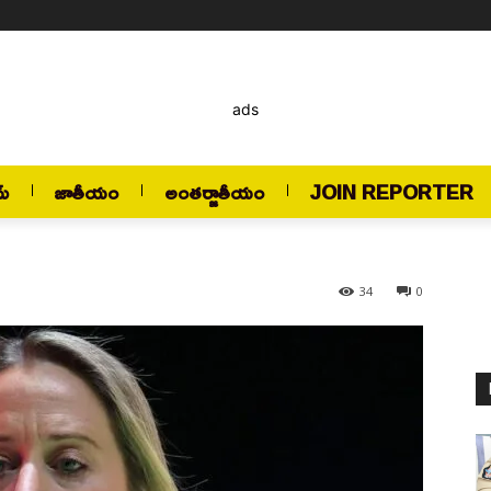
ads
మ్
జాతీయం
అంతర్జాతీయం
JOIN REPORTER
34
0