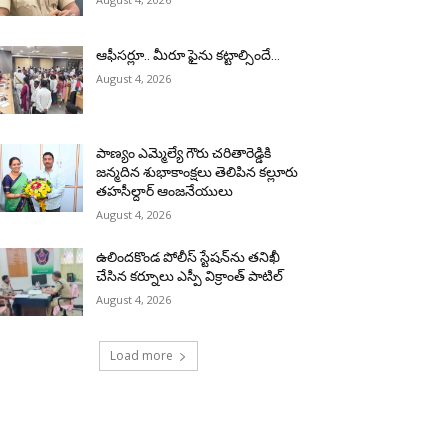
ఆఫీసర్లూ.. మీరూ ఫైను కట్టాల్సిందే…
August 4, 2026
పాణ్యం ఎమ్మెల్యే గౌరు చరితారెడ్డికి
జన్మదిన శుభాకాంక్షలు తెలిపిన కల్లూరు
తహసీల్దార్ ఆంజనేయులు
August 4, 2026
ఉలిందకొండ పోలీస్ స్టేషన్‌ను తనిఖీ
చేసిన కర్నూలు ఎస్పీ విక్రాంత్ పాటిల్
August 4, 2026
Load more