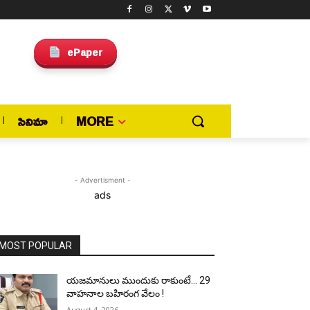
ePaper
సినిమా
MORE
- Advertisment -
ads
MOST POPULAR
యజమానులు ముందుకు రాకుంటే… 29
వాహనాల బహిరంగ వేలం !
August 4, 2026