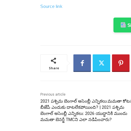
Source link
Sh
Share
Previous article
2021 పశ్చిమ బెంగాల్ అసెంబ్లీ ఎన్నికలు:మమతా కోట
బీజేపీ ఎందుకు దాటలేకపోయింది? | 2021 పశ్చిమ
బెంగాల్ అసెంబ్లీ ఎన్నికలు: 2026 యుద్ధానికి ముందు
మమతా బెనర్జీ TMCని ఎలా నడిపించారు?