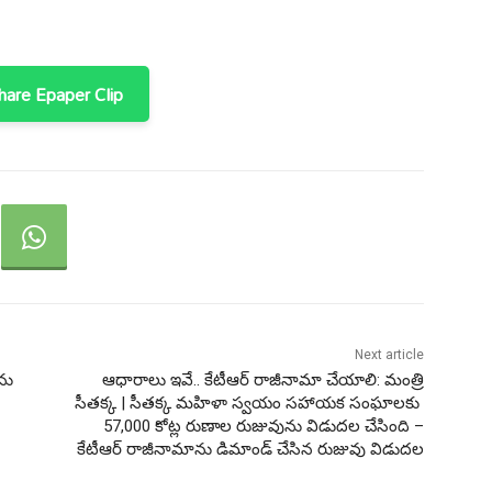
are Epaper Clip
Next article
ను
ఆధారాలు ఇవే.. కేటీఆర్ రాజీనామా చేయాలి: మంత్రి
సీతక్క | సీతక్క మహిళా స్వయం సహాయక సంఘాలకు ₹
57,000 కోట్ల రుణాల రుజువును విడుదల చేసింది –
కేటీఆర్ రాజీనామాను డిమాండ్ చేసిన రుజువు విడుదల