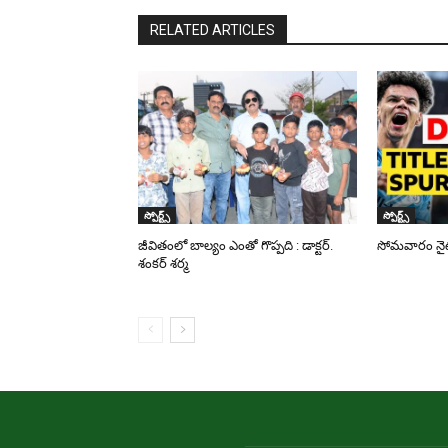
RELATED ARTICLES
స్పోర్ట్స్
స్పోర్ట్స్
జీవితంలో బాల్యం ఎంతో గొప్పది : డాక్టర్.
సోమవారం నైట్ 
శంకర్ శర్మ