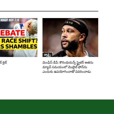
స్పోర్ట్స్
క్లబ్
మెంఫిస్ డిపే: కొరింథియన్స్ స్ట్రైకర్ అతను
మ్యాచ్ సమయంలో మొబైల్ ఫోన్‌ను
ఎందుకు ఉపయోగించాడో వివరించాడు