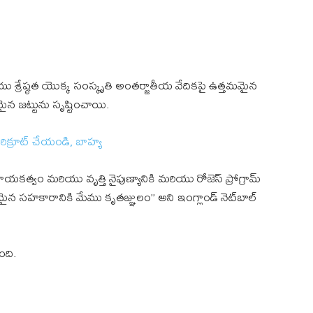
ియు శ్రేష్ఠత యొక్క సంస్కృతి అంతర్జాతీయ వేదికపై ఉత్తమమైన
న జట్టును సృష్టించాయి.
రిక్రూట్ చేయండి
,
బాహ్య
త్వం మరియు వృత్తి నైపుణ్యానికి మరియు రోజెస్ ప్రోగ్రామ్
న సహకారానికి మేము కృతజ్ఞులం” అని ఇంగ్లాండ్ నెట్‌బాల్
ంది.