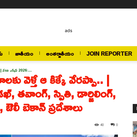
ads
మ్
జాతీయం
అంతర్జాతీయం
JOIN REPORTER
. | వేసవి ఎస్కేప్ 2026:...
కు వెళ్తే ఆ కిక్కే వేరప్పా.. |
, తవాంగ్, స్పితి, డార్జిలింగ్,
్, ఔలీ బెకాన్ ప్రదేశాలు
40
0