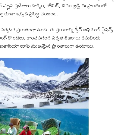
తైన ప్రదేశాలు హిక్కిం, కోమిక్, చిచం బ్రిడ్జి ఈ ప్రాంతంలో
కూడా ఇక్కడ ప్రసిద్ధి చెందింది.
 పర్యటక ప్రాంతంగా ఉంది. ఈ ప్రాంతాన్ని క్వీన్ ఆఫ్ హిల్ స్టేషన్స్
జిలింగ్ కొండలు, కాంచనగంగ పర్వత శిఖరాలు కనువిందు
హిల్, బతాసియా లూప్ ముఖ్యమైన ప్రాంతాలుగా ఉంటాయి.