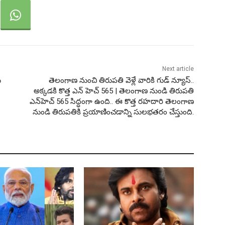
Next article
ు
తెలంగాణ నుంచి తిరుపతి వెళ్లే వారికి గుడ్ న్యూస్..
అక్కడకి కొత్త ఎన్ హెచ్ 565 | తెలంగాణ నుండి తిరుపతి
ఎన్‌హెచ్ 565 సిద్ధంగా ఉంది.. ఈ కొత్త రహదారి తెలంగాణ
నుండి తిరుపతికి ప్రయాణించడాన్ని సులభతరం చేస్తుంది.