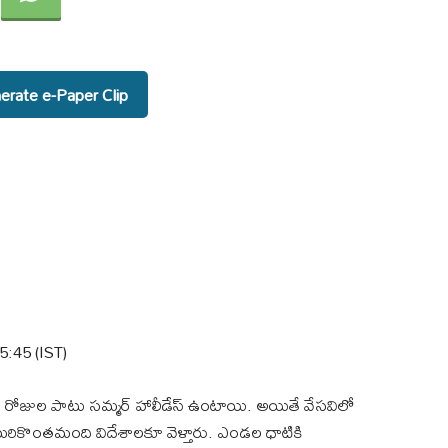
rate e-Paper Clip
5:45 (IST)
 నెల రోజుల పాటు సమ్మర్ హాలీడేస్ ఉంటాయి. అయితే వేసవిలో
 మరికొంతమంది విదేశాలకూ వెళ్తారు. ఎండల ధాటికి