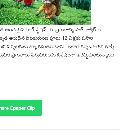
 అందమైన హిల్ స్టేషన్. ఈ ప్రాంతాన్ని సౌత్ కాశ్మీర్ గా
ఇక్కడి అరుదైన నీలకురుంజి పూలు 12 ఏళ్లకు ఓసారి
ది పర్యటకులు క్యూ కడుతుంటారు. అలాగే కర్ణాటకలోని కూర్గ్,
ర్యటక ప్రాంతాలు పర్యటకులను విశేషంగా ఆకట్టుకుంటున్నాయి.
are Epaper Clip