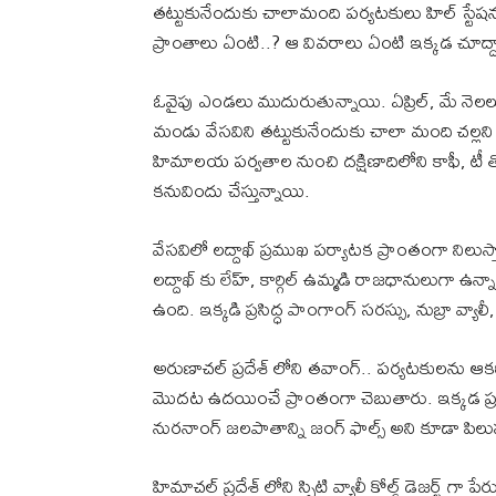
తట్టుకునేందుకు చాలామంది పర్యటకులు హిల్ స్టేషన
ప్రాంతాలు ఏంటి..? ఆ వివరాలు ఏంటి ఇక్కడ చూద్ద
ఓవైపు ఎండలు ముదురుతున్నాయి. ఏప్రిల్, మే నెల
మండు వేసవిని తట్టుకునేందుకు చాలా మంది చల్లని ప
హిమాలయ పర్వతాల నుంచి దక్షిణాదిలోని కాఫీ, టీ త
కనువిందు చేస్తున్నాయి.
వేసవిలో లద్దాఖ్ ప్రముఖ పర్యాటక ప్రాంతంగా నిలుస్తో
లద్దాఖ్ కు లేహ్, కార్గిల్ ఉమ్మడి రాజధానులుగా ఉన
ఉంది. ఇక్కడి ప్రసిద్ధ పాంగాంగ్ సరస్సు, నుబ్రా వ్
అరుణాచల్ ప్రదేశ్ లోని తవాంగ్.. పర్యటకులను ఆక
మొదట ఉదయించే ప్రాంతంగా చెబుతారు. ఇక్కడ ప్రప
నురనాంగ్ జలపాతాన్ని జంగ్ ఫాల్స్ అని కూడా పిలు
హిమాచల్ ప్రదేశ్ లోని స్పిటి వ్యాలీ కోల్డ్ డెజర్ట్ గ