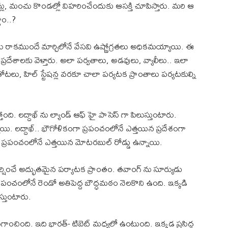
్లు, మంచు కొండల్లో విహరించేందుకు ఆసక్తి చూపిస్తారు. మరి ఆ
ాం..?
లు రాకముందే మార్చిలోనే వేసవి ఉష్ణోగ్రతలు అధికమయ్యాయి. ఈ
్రదేశాలకు వెళ్తారు. అలా పర్వతాలు, అడవులు, వ్యాలీలు.. ఇలా
ోటలు, హిల్ స్టేషన్ల వరకూ చాలా పర్యటక ప్రాంతాలు పర్యటకుల్ని
ంది. లద్దాఖ్ ను ల్యాండ్ ఆఫ్ హై పాసెస్ గా పిలుస్తుంటారు.
్నాయి. లద్దాఖ్.. భౌగోళికంగా ప్రపంచంలోనే ఎత్తయిన ప్రదేశంగా
యాలీ, ప్రపంచంలోనే ఎత్తయిన మోటరబుల్ రోడ్డు ఉన్నాయి.
ర్షించే అద్భుతమైన పర్యాటక ప్రాంతం. తవాంగ్ ను సూర్యుడు
ంచంలోనే రెండో అతిపెద్ద బౌద్ధమఠం నెలకొని ఉంది. ఇక్కడి
స్తుంటారు.
ా పేరుగాంచింది. ఇది భారత్- టిబెట్ మధ్యలో ఉంటుంది. ఇక్కడ ప్రసిద్ధ