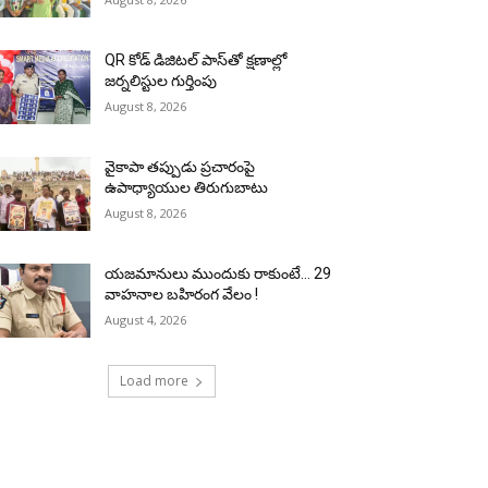
QR కోడ్ డిజిటల్ పాస్‌తో క్షణాల్లో
జర్నలిస్టుల గుర్తింపు
August 8, 2026
వైకాపా తప్పుడు ప్రచారంపై
ఉపాధ్యాయుల తిరుగుబాటు
August 8, 2026
యజమానులు ముందుకు రాకుంటే… 29
వాహనాల బహిరంగ వేలం !
August 4, 2026
Load more