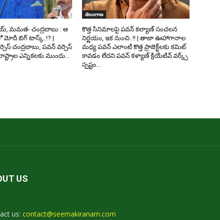
తెలంగాణ
య్, మమత- చంద్రబాబు : ఆ
కొత్త సినిమాలపై పవన్ కల్యాణ్‌ సంచలన
లో మోదీ బిగ్ టాస్క్..!? |
నిర్ణయం, ఇక నుంచి..!! | తాజా ఊహాగానాల
వర్సెస్ చంద్రబాబు, పవన్ వర్సెస్
మధ్య పవన్ ఎలాంటి కొత్త ప్రాజెక్ట్‌లకు కమిట్
ష్ట్రాల ఎన్నికలకు ముందు...
కావడం లేదని పవన్ కళ్యాణ్ క్రియేటివ్ వర్క్స్
స్పష్టం...
OUT US
act us:
contact@seemakiranam.com