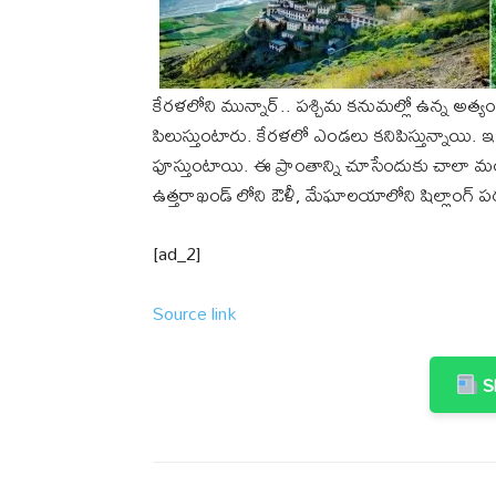
కేరళలోని మున్నార్.. పశ్చిమ కనుమల్లో ఉన్న అత్యంత
పిలుస్తుంటారు. కేరళలో ఎండలు కనిపిస్తున్నాయి. 
పూస్తుంటాయి. ఈ ప్రాంతాన్ని చూసేందుకు చాలా మం
ఉత్తరాఖండ్ లోని ఔళీ, మేఘాలయాలోని షిల్లాంగ్ ప
[ad_2]
Source link
Sh