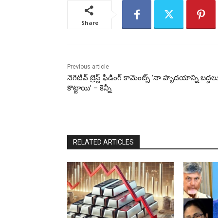
Share
Previous article
నెగెటివ్ బ్రెస్ట్ ఫీడింగ్ కామెంట్స్ ‘నా హృదయాన్ని బద్దల
కొట్టాయి’ – కెన్నీ
RELATED ARTICLES