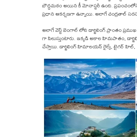
బౌద్ధమఠం అయిన కీ మోనాస్టరీ ఉంది. ప్రపంచంలోనే ఎత్
ప్రధాన ఆకర్షణగా ఉన్నాయి. అలాగే చంద్రతాల్ సరస్సు 
అలాగే వెస్ట్ బెంగాల్ లోని డార్జిలింగ్ ప్రాంతం ప్రముఖ
గా పిలుస్తుంటారు. ఇక్కడి అకాల హిమపాతం, డార్
చేస్తాయి. డార్జిలింగ్ హిమాలయన్ రైల్వే, టైగర్ 