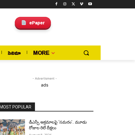
ePaper
సినిమా
MORE
- Advertisment -
ads
MOST POPULAR
డీఎస్సీ అక్రమాలపై ‘సమరం’.. మూడు
రోజుల రిలే దీక్షలు
August 8, 2026