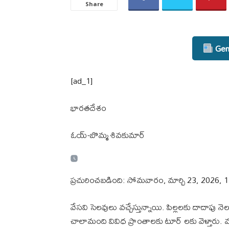
Share
Gene
[ad_1]
భారతదేశం
ఓయ్-బొమ్మ శివకుమార్
ప్రచురించబడింది: సోమవారం, మార్చి 23, 2026, 1
వేసవి సెలవులు వచ్చేస్తున్నాయి. పిల్లలకు దాదాపు
చాలామంది వివిధ ప్రాంతాలకు టూర్ లకు వెళ్తారు.