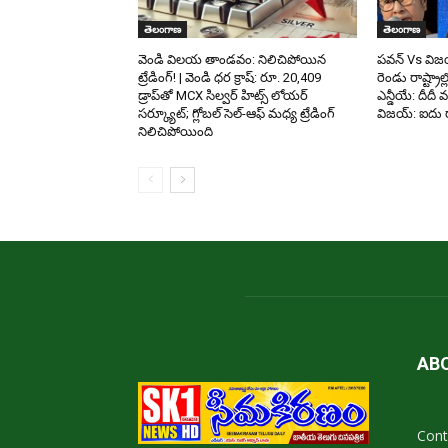
తెలంగాణ
తెలంగాణ
వెండి విలయ తాండవం: నిలిచిపోయిన
పవన్ Vs విజ
ట్రేడింగ్! | వెండి ధర క్రాష్: రూ. 20,409
రెండు రాష్ట్రాల్
డ్రాప్‌తో MCX సిల్వర్ హిట్స్ లోయర్
ఎన్డీయే: దీదీ 
సర్క్యూట్; గ్లోబల్ సెల్-ఆఫ్ మధ్య ట్రేడింగ్
విజయ్: ఐదు రా
నిలిచిపోయింది
AB
Cont