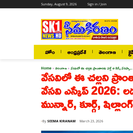
Sunday, August 9, 2026
Sign in / Join
హోం
ఆంధ్రప్రదేశ్
తెలంగాణ
క్రై
Home
తెలంగాణ
వేసవిలో ఈ చల్లని ప్రాంతాలకు వెళ్తే ఆ కిక్కే వేరప్పా.
వేసవిలో ఈ చల్లని ప్రాంతాల
వేసవి ఎస్కేప్ 2026: లడఖ్
మున్నార్, కూర్గ్, షిల్లాంగ
By
SEEMA KIRANAM
March 23, 2026