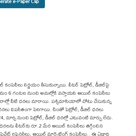
rate e-Paper Clip
 కంపెనీలు నిర్ణయం తీసుకున్నాయి. లీటర్‌ పెట్రోల్‌, డీజిల్‌‌పై
యం 6 గంటల నుంచి అమల్లోకి వస్తాయని ఆయిల్ కంపెనీలు
నగరాల్లో వీటి ధరలు మారాయి. పశ్చిమాసియాలో చోటు చేసుకున్న
ు విపరీతంగా పెరిగాయి. దీంతో పెట్రోల్, డీజిల్ ధరలు
ార్చి నుంచి పెట్రోల్, డీజిల్ ధరల్లో ఎటువంటి మార్పు లేదు.
ి ధరలను లీటర్‌కు రూ.2 మేర ఆయిల్ కంపెనీలు తగ్గించిన
ైవేట్ రిఫైనరీలు, ఆయిల్ మార్కెటింగ్ కంపెనీలు.. ఈ ఏడాది