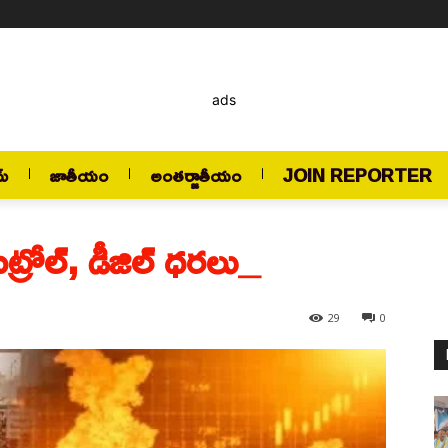
ads
మ్
జాతీయం
అంతర్జాతీయం
JOIN REPORTER
పెట్రోల్, డీజిల్ ధరలు_
29
0