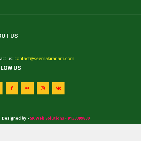
OUT US
act us:
contact@seemakiranam.com
LLOW US
|
Designed by -
SK Web Solutions - 9133399830