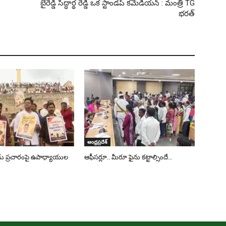
బైరెడ్డి సిద్ధార్థ రెడ్డి ఒక స్టాండప్ కమెడియన్ : మంత్రి TG
భరత్
ఆంధ్రప్రదేశ్
డు ప్రచారంపై ఉపాధ్యాయుల
ఆఫీసర్లూ.. మీరూ ఫైను కట్టాల్సిందే…