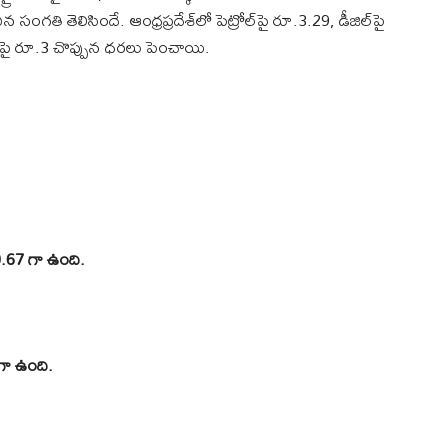
ిన సంగతి తెలిసిందే. ఆంధ్రప్రదేశ్‌లో పెట్రోల్‌పై రూ.3.29, డీజిల్‌పై
్‌పై రూ.3 చొప్పున ధరలు పెంచాయి.
90.67 గా ఉంది.
గా ఉంది.