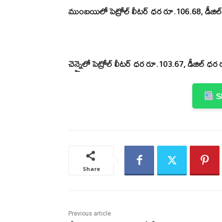
ముంబయిలో పెట్రోల్ లీటర్ ధర రూ.106.68, డీజిల
చెన్నైలో పెట్రోల్ లీటర్ ధర రూ.103.67, డీజిల్ ధ
Sh
Share
Previous article