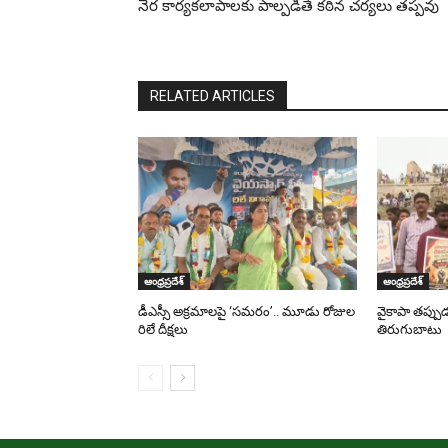
నేర కార్యకలాపాలకు పాల్పడితే కఠిన చర్యలు తప్పవు
RELATED ARTICLES
ఆంధ్రప్రదేశ్
ఆంధ్రప్రదేశ్
డీఎస్సీ అక్రమాలపై ‘సమరం’.. మూడు రోజుల
వైకాపా తప్పు
రిలే దీక్షలు
తిరుగుబాటు