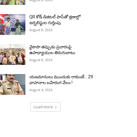
QR కోడ్ డిజిటల్ పాస్‌తో క్షణాల్లో
జర్నలిస్టుల గుర్తింపు
August 8, 2026
వైకాపా తప్పుడు ప్రచారంపై
ఉపాధ్యాయుల తిరుగుబాటు
August 8, 2026
యజమానులు ముందుకు రాకుంటే… 29
వాహనాల బహిరంగ వేలం !
August 4, 2026
Load more