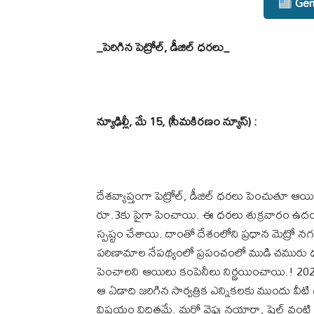
Gene
_పెరిగిన పెట్రోల్, డీజిల్ ధరలు_
న్యూఢిల్లీ, మే 15, (సీమకిరణం న్యూస్) :
దేశవ్యాప్తంగా పెట్రోల్‌, డీజిల్ ధరలు పెంచుతూ ఆయిల్
రూ.3కు పైగా పెంచాయి. ఈ ధరలు శుక్రవారం ఉద
స్పష్టం చేశాయి. దాంతో దేశంలోని ప్రధాన మెట్రో 
పరిణామాల నేపథ్యంలో ప్రపంచంలో ముడి చమురు ధరల
పెంచాలని ఆయిలు కంపెనీలు నిర్ణయించాయి.! 2024, మ
ఆ ఏడాది జరిగిన సార్వత్రిక ఎన్నికలకు ముందు వీట
విషయం విదితమే. మరో వైపు నయారా, షెల్ వంటి ప్ర