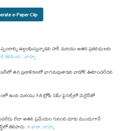
rate e-Paper Clip
్పందాన్ని ఉల్లంఘిస్తున్నాడని సాక్ మరియు అతని ప్రతినిధులకు
్‌కి తెలిపింది.
,
బాహ్య
 సీజన్‌లో తన ప్రణాళికలలో భాగమవుతాడని వాడోక్ ఊహించలేదని
థానంలో ఉంది మరియు FA ట్రోఫీ సెమీ-ఫైనల్స్‌లో మెరైన్‌తో
్రదించలేదు లేదా అతని ప్రమేయం గురించి మాకు ముందుగానే
్‌లో తెలిపారు.
X ఖాతా
,
బాహ్య
.