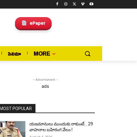
ePaper
సినిమా
MORE
- Advertisment -
ads
MOST POPULAR
యజమానులు ముందుకు రాకుంటే… 29
వాహనాల బహిరంగ వేలం !
August 4, 2026