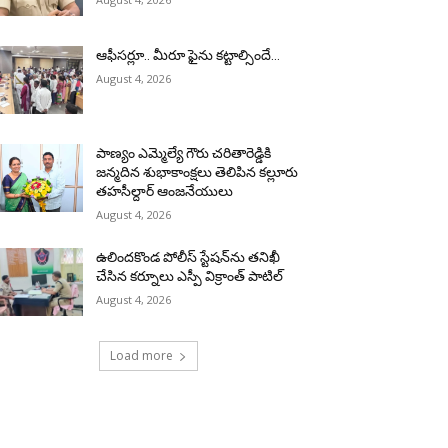
ఆఫీసర్లూ.. మీరూ ఫైను కట్టాల్సిందే…
August 4, 2026
పాణ్యం ఎమ్మెల్యే గౌరు చరితారెడ్డికి
జన్మదిన శుభాకాంక్షలు తెలిపిన కల్లూరు
తహసీల్దార్ ఆంజనేయులు
August 4, 2026
ఉలిందకొండ పోలీస్ స్టేషన్‌ను తనిఖీ
చేసిన కర్నూలు ఎస్పీ విక్రాంత్ పాటిల్
August 4, 2026
Load more