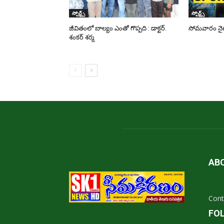
స్పోర్ట్స్
స్పోర్ట్స్
జీవితంలో బాల్యం ఎంతో గొప్పది : డాక్టర్.
సోమవారం నైట్ 
శంకర్ శర్మ
AB
Cont
FO