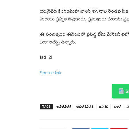
యునైటెడ్ కింగ్‌డమ్‌లో బాలర్ లీగ్ దాని రెండవ సీ
మరియు ప్రస్తుత నిపుణులు, ప్రముఖులు మరియు ప్
ఈ సంవత్సరం ఈవెంట్‌లో ప్రసిద్ధ టీమ్ మేనేజర్‌లలో 
మికా రిచర్డ్స్ ఉన్నారు.
[ad_2]
Source link
Sh
TAGS
అసతపతగ
ఆడతననదన
ఉననడ
బలర
మ