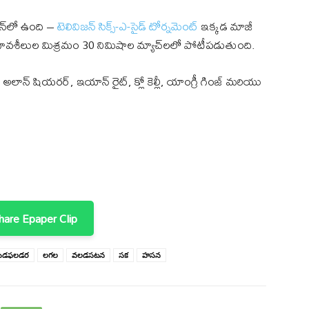
జన్‌లో ఉంది –
టెలివిజన్ సిక్స్-ఎ-సైడ్ టోర్నమెంట్
ఇక్కడ మాజీ
రభావశీలుల మిశ్రమం 30 నిమిషాల మ్యాచ్‌లలో పోటీపడుతుంది.
అలాన్ షియరర్, ఇయాన్ రైట్, క్లో కెల్లీ, యాంగ్రీ గింజ్ మరియు
are Epaper Clip
డఫలడర
లగల
వలడసటన
సక
హసన