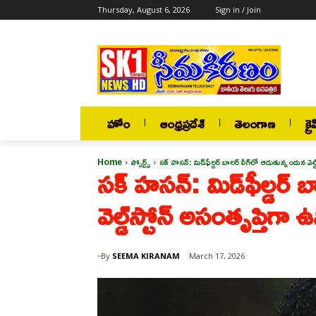
Thursday, August 6, 2026
Sign in / Join
హోం
ఆంధ్రప్రదేశ్
తెలంగాణ
క్రై
Home
స్పోర్ట్స్
సక్ హసన్: మిడ్‌ఫీల్డర్ బాలర్ లీగ్‌లో ఆడుతున్నందున వెల్డ
సక్ హసన్: మిడ్‌ఫీల్డర్ 
వెల్డ్‌స్టోన్ అసంతృప్తిగా 
By
SEEMA KIRANAM
March 17, 2026