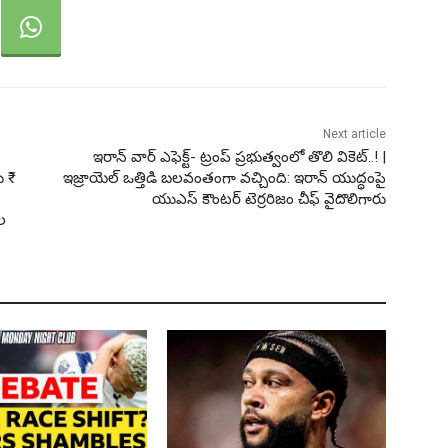
Next article
ఇరాన్ వార్ ఎఫెక్ట్- ట్రంప్ ప్రభుత్వంలో తొలి వికెట్..! |
 ₹
ఇజ్రాయెల్ ఒత్తిడి బలవంతంగా వచ్చింది: ఇరాన్ యుద్ధంపై
యుఎస్ కౌంటర్ టెర్రరిజం చీఫ్ వైదొలిగారు
ల