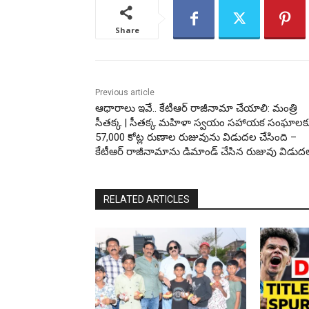
Share
Previous article
ఆధారాలు ఇవే.. కేటీఆర్ రాజీనామా చేయాలి: మంత్రి
సీతక్క | సీతక్క మహిళా స్వయం సహాయక సంఘాలకు
57,000 కోట్ల రుణాల రుజువును విడుదల చేసింది –
కేటీఆర్ రాజీనామాను డిమాండ్ చేసిన రుజువు విడుద
RELATED ARTICLES