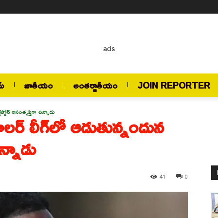
ads
మ్
జాతీయం
అంతర్జాతీయం
JOIN REPORTER
్‌స్టోన్ అసంతృప్తిగా ఉన్నాడు
బాలర్ లీగ్‌లో ఆడుతున్నందున
ఉన్నాడు
41
0