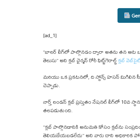
Gene
[ad_1]
“బాలర్ లీగ్‌లో పాల్గొనడం ద్వారా అతను తన ఆట ఒప
తెలుసు” అని క్లబ్ ఛైర్మన్ రోరీ ఫిట్జ్‌గెరాల్డ్
క్లబ్ వెబ్‌సైట
మరియు ఒక ప్రకటనలో, ది స్టోన్స్ హసన్ మిగిలిన
చెప్పాడు.
నార్త్ లండన్ క్లబ్ ప్రస్తుతం నేషనల్ లీగ్‌లో 10వ స్
తలపడుతుంది.
“క్లబ్ పాల్గొనడానికి అనుమతి కోసం క్లబ్‌ను సంప
తెలియజేయబడలేదు” అని వారు దాని అధికారిక పోస్ట