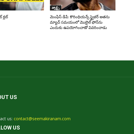
స్పోర్ట్స్
క్లబ్
మెంఫిస్ డిపే: కొరింథియన్స్ స్ట్రైకర్ అతను
మ్యాచ్ సమయంలో మొబైల్ ఫోన్‌ను
ఎందుకు ఉపయోగించాడో వివరించాడు
OUT US
act us:
contact@seemakiranam.com
LLOW US