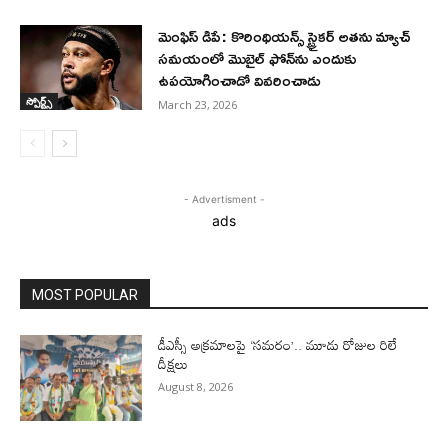
మెంఫిస్ డిపే: కొరింథియన్స్ స్ట్రైకర్ అతను మ్యాచ్
సమయంలో మొబైల్ ఫోన్‌ను ఎందుకు
ఉపయోగించాడో వివరించాడు
స్పోర్ట్స్
March 23, 2026
- Advertisment -
ads
MOST POPULAR
డీఎస్సీ అక్రమాలపై ‘సమరం’.. మూడు రోజుల రిలే
దీక్షలు
August 8, 2026