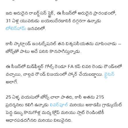
ఇది అరుదైన రాబర్ట్‌సన్ స్ట్రైక్, ఈ సీజన్‌లో అరుదైన ప్రారంభంలో,
31 ​​ఏళ్ల యువకుడు బయలుదేరడానికి దగ్గరగా ఉన్నాడు
టోటెన్‌హామ్
జనవరిలో.
కానీ స్కాట్లాండ్ ఇంటర్నేషనల్ తన విశ్వసనీయతను చూపించాడు –
జోన్స్‌తో పాటు అదే పనిని కొనసాగిస్తున్నాడు.
ఈ సీజన్‌లో మిడ్‌ఫీల్డర్ గోల్స్ రెండూ FA కప్ చివరి రెండు రౌండ్‌లలో
వచ్చాయి, నాల్గవ రౌండ్ విజయంలో స్కోర్ చేయబడ్డాయి.
బ్రైటన్
అలాగే.
25 ఏళ్ళ వయసులో జోన్స్ చాలా పాతది, కానీ అతను 215
ప్రదర్శనలు కలిగి ఉన్నాడు
లివర్‌పూల్
మరియు అకాడమీ గ్రాడ్యుయేట్
పెద్ద డబ్బు కొనుగోళ్ల మధ్య క్లోప్ మరియు స్లాట్ రెండింటికీ
ఆధారపడదగినది మరియు విలువైనది.