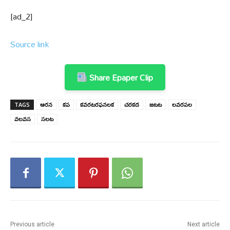
[ad_2]
Source link
Share Epaper Clip
TAGS
ఆరన
కప
కవరటరఫనలక
చరకద
జటట
లవరపల
వలవస
సలట
Previous article
Next article