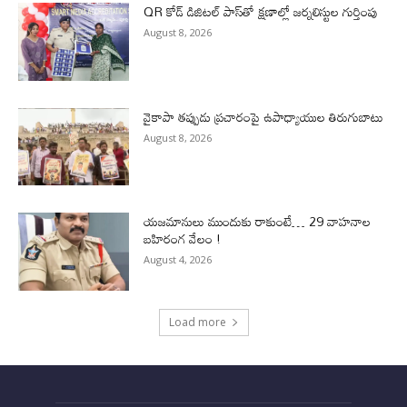
QR కోడ్ డిజిటల్ పాస్‌తో క్షణాల్లో జర్నలిస్టుల గుర్తింపు
August 8, 2026
వైకాపా తప్పుడు ప్రచారంపై ఉపాధ్యాయుల తిరుగుబాటు
August 8, 2026
యజమానులు ముందుకు రాకుంటే… 29 వాహనాల
బహిరంగ వేలం !
August 4, 2026
Load more