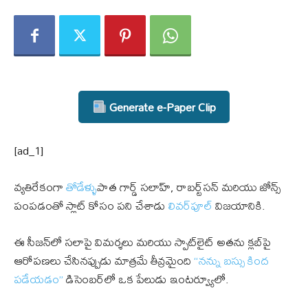
Generate e-Paper Clip
[ad_1]
వ్యతిరేకంగా
తోడేళ్ళు
పాత గార్డ్ సలాహ్, రాబర్ట్‌సన్ మరియు జోన్స్
పంపడంతో స్లాట్ కోసం పని చేశాడు
లివర్‌పూల్
విజయానికి.
ఈ సీజన్‌లో సలాపై విమర్శలు మరియు స్పాట్‌లైట్ అతను క్లబ్‌పై
ఆరోపణలు చేసినప్పుడు మాత్రమే తీవ్రమైంది
“నన్ను బస్సు కింద
పడేయడం”
డిసెంబర్‌లో ఒక పేలుడు ఇంటర్వ్యూలో.