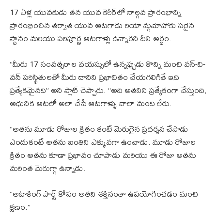
17 ఏళ్ల యువకుడు తన యువ కెరీర్‌లో నాల్గవ ప్రారంభాన్ని
ప్రారంభించిన తర్వాత యువ ఆటగాడు రియో ​​న్గుమోహాకు సరైన
స్థానం మరియు పరిపూర్ణ ఆటగాళ్లు ఉన్నారని దీని అర్థం.
“మీరు 17 సంవత్సరాల వయస్సులో ఉన్నప్పుడు కొన్ని మంచి వన్-వి-
వన్ పరిస్థితులతో మీరు దానిని ప్రభావితం చేయగలిగితే ఇది
ప్రత్యేకమైనది” అని స్లాట్ చెప్పారు. “అది అతనిని ప్రత్యేకంగా చేస్తుంది,
ఆధునిక ఆటలో అలా చేసే ఆటగాళ్ళు చాలా మంది లేరు.
“అతను మూడు రోజుల క్రితం కంటే మెరుగైన ప్రదర్శన చేసాడు
ఎందుకంటే అతను బంతిని ఎక్కువగా ఉంచాడు. మూడు రోజుల
క్రితం అతను కూడా ప్రభావం చూపాడు మరియు ఈ రోజు అతను
మరింత మెరుగ్గా ఉన్నాడు.
“అటాకింగ్ పార్ట్ కోసం అతని శక్తినంతా ఉపయోగించడం మంచి
క్షణం.”