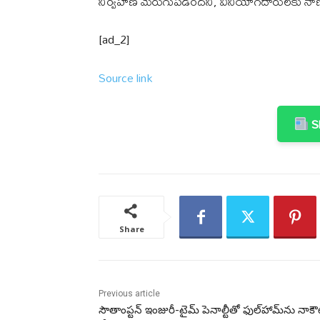
నిర్వహణ మెరుగుపడిందని, వినియోగదారులకు నాణ
[ad_2]
Source link
Sh
Share
Previous article
సౌతాంప్టన్ ఇంజురీ-టైమ్ పెనాల్టీతో ఫుల్‌హామ్‌ను నాకౌ