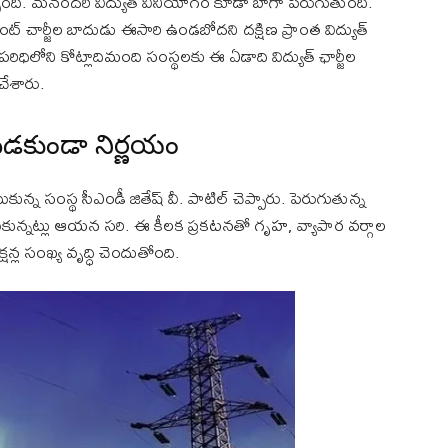
చ్చింది. మనందరి విద్యుత్ వినియోగం కూడా బాగా పెరుగుతుంది.
్ చార్జీల బాదుడు ఈసారి ఉండబోదని దక్షిణ ప్రాంత విద్యుత్
 పరిధిలోని కోట్లాదిమంది సంస్థలకు ఈ ఏడాది విద్యుత్ ఛార్జీల
చేశారు.
 పడకుండా నిర్ణయం
న్న సంస్థ సీఎండీ జితేష్ వీ. పాటిల్ చెప్పారు. పెరుగుతున్న
ుకున్నట్లు ఆయన సరి. ఈ కీలక ప్రకటనతో గృహ, వ్యాపార వర్గాల
్షన్ల సంఖ్య వృద్ధి చెందుతోంది.