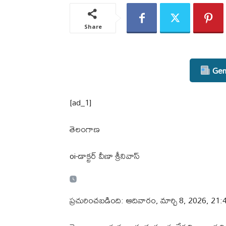
Share
Gene
[ad_1]
తెలంగాణ
oi-డాక్టర్ వీణా శ్రీనివాస్
ప్రచురించబడింది: ఆదివారం, మార్చి 8, 2026, 21:4