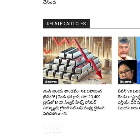
చేసింది
RELATED ARTICLES
తెలంగాణ
తెలంగాణ
వెండి విలయ తాండవం: నిలిచిపోయిన
పవన్ Vs విజ
ట్రేడింగ్! | వెండి ధర క్రాష్: రూ. 20,409
రెండు రాష్ట్రాల్
డ్రాప్‌తో MCX సిల్వర్ హిట్స్ లోయర్
ఎన్డీయే: దీదీ 
సర్క్యూట్; గ్లోబల్ సెల్-ఆఫ్ మధ్య ట్రేడింగ్
విజయ్: ఐదు రా
నిలిచిపోయింది