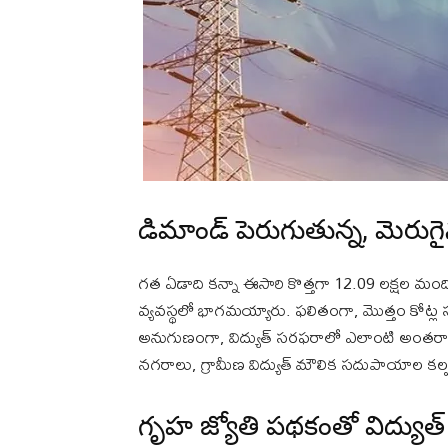
డిమాండ్ పెరుగుతున్న, మెరుగ
గత ఏడాది కన్నా ఈసారి కొత్తగా 12.09 లక్షల మంది 
వ్యవస్థలో భాగమయ్యారు. ఫలితంగా, మొత్తం కోట్ల స
అనుగుణంగా, విద్యుత్ సరఫరాలో ఎలాంటి అంతరాయాల
నగరాలు, గ్రామీణ విద్యుత్ మౌలిక సదుపాయాల కల్పనపై
గృహ జ్యోతి పథకంతో విద్యుత