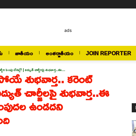
ads
మ్
జాతీయం
అంతర్జాతీయం
JOIN REPORTER
ీల పెంపు లేనట్టే! | విద్యుత్ చార్జీలపై శుభవార్త..ఈ...
పోయే శుభవార్త.. కరెంట్
విద్యుత్ చార్జీలపై శుభవార్త..ఈ
 పెంపుదల ఉండదని
ంది