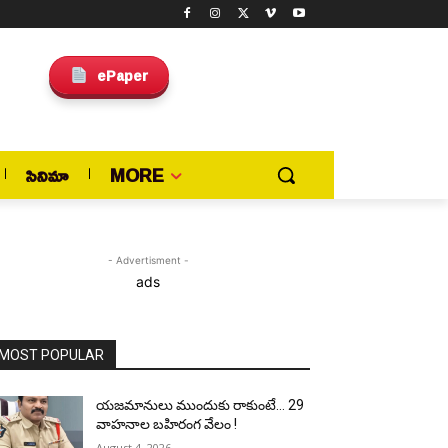
ePaper
సినిమా
MORE
- Advertisment -
ads
MOST POPULAR
యజమానులు ముందుకు రాకుంటే… 29
వాహనాల బహిరంగ వేలం !
August 4, 2026