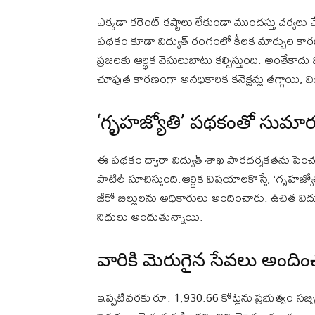
ఎక్కడా కరెంట్ కష్టాలు లేకుండా ముందస్తు చర్యలు 
పథకం కూడా విద్యుత్ రంగంలో కీలక మార్పుల కార
ప్రజలకు ఆర్థిక వెసులుబాటు కల్పిస్తుంది. అంతేకాదు వి
చూపుత కారణంగా అనధికారిక కనెక్షన్లు తగ్గాయి, విద్
‘గృహజ్యోతి’ పథకంతో సుమారు 5
ఈ పథకం ద్వారా విద్యుత్ శాఖ పారదర్శకతను పెంచగలిగ
పాటిల్ సూచిస్తుంది.ఆర్థిక విషయాలకొస్తే, ‘గృహజ్
జీరో బిల్లులను అధికారులు అందించారు. ఉచిత విద్య
నిధులు అందుతున్నాయి.
వారికి మెరుగైన సేవలు అం
ఇప్పటివరకు రూ. 1,930.66 కోట్లను ప్రభుత్వం స