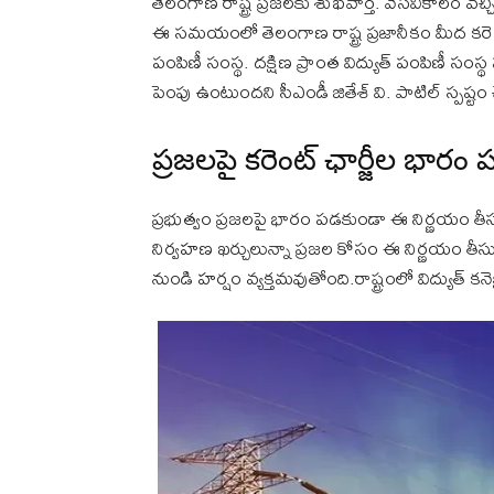
తెలంగాణ రాష్ట్ర ప్రజలకు శుభవార్త. వేసవికాలం వ
ఈ సమయంలో తెలంగాణ రాష్ట్ర ప్రజానీకం మీద కరెంట
పంపిణీ సంస్థ. దక్షిణ ప్రాంత విద్యుత్ పంపిణీ సంస్థ
పెంపు ఉంటుందని సీఎండీ జితేశ్ వి. పాటిల్ స్పష్టం 
ప్రజలపై కరెంట్ ఛార్జీల భారం
ప్రభుత్వం ప్రజలపై భారం పడకుండా ఈ నిర్ణయం తీసుకు
నిర్వహణ ఖర్చులున్నా ప్రజల కోసం ఈ నిర్ణయం తీస
నుండి హర్షం వ్యక్తమవుతోంది.రాష్ట్రంలో విద్యుత్ కనెక