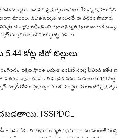
చేపడుతున్నారు. ఇదే పని ప్రభుత్వం అమలు చేస్తున్న గృహ జ్యోతి
ణంగా మారింది. ఉచిత విద్యుత్ అందించే ఈ పథకం సామాన్య
ద్యుత్ చౌర్యాన్ని తగ్గించింది. ప్రజల ప్రస్తుత ప్రయోజనాలకే మొగ్గు
యుత్ దుర్వినియోగానికి అడ్డుకట్ట పడింది.
.44 కోట్ల జీరో బిల్లులు
ిందని దక్షిణ ప్రాంత విద్యుత్ పంపిణీ సంస్థ సీఎండీ జితేశ్ వి.
యోతి’ పథకం ద్వారా ఈ ఏడాది ఫిబ్రవరి వరకు సుమారు 5.44 కోట్ల
ుత్ సబ్సిడీ కోసం ప్రభుత్వం నుంచి సంస్థకు సకాలంలో ప్రభుత్వం
దించబడతాయి.TSSPDCL
బ్సిడీగా జమ చేసింది. నిధుల లభ్యత సక్రమంగా ఉండటంతో సంస్థ