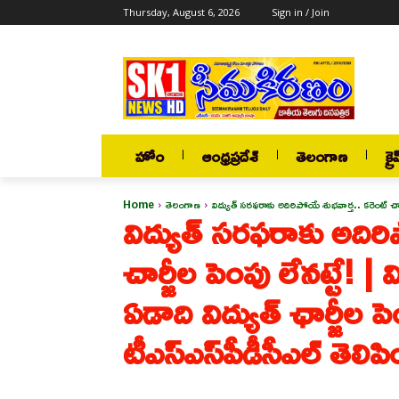
Thursday, August 6, 2026
Sign in / Join
హోం
ఆంధ్రప్రదేశ్
తెలంగాణ
క్రై
Home
తెలంగాణ
విద్యుత్ సరఫరాకు అదిరిపోయే శుభవార్త.. కరెంట్ చార్జ
విద్యుత్ సరఫరాకు అదిరి
చార్జీల పెంపు లేనట్టే! | 
ఏడాది విద్యుత్ ఛార్జీల
టీఎస్‌ఎస్‌పీడీసీఎల్‌ తెలిపి