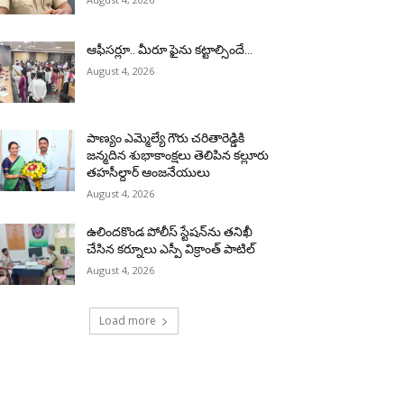
ఆఫీసర్లూ.. మీరూ ఫైను కట్టాల్సిందే…
August 4, 2026
పాణ్యం ఎమ్మెల్యే గౌరు చరితారెడ్డికి
జన్మదిన శుభాకాంక్షలు తెలిపిన కల్లూరు
తహసీల్దార్ ఆంజనేయులు
August 4, 2026
ఉలిందకొండ పోలీస్ స్టేషన్‌ను తనిఖీ
చేసిన కర్నూలు ఎస్పీ విక్రాంత్ పాటిల్
August 4, 2026
Load more