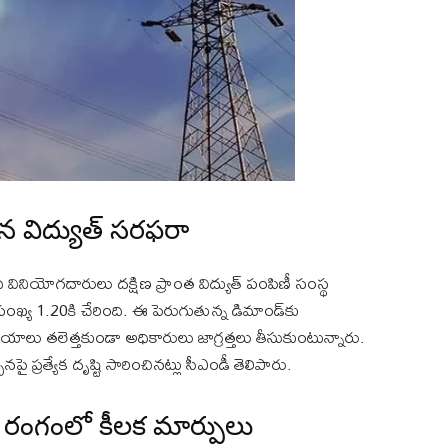
ైన విద్యుత్ సరఫరా
వినియోగదారులు దక్షిణ ప్రాంత విద్యుత్ పంపిణీ సంస్థ
ంఖ్య 1.20కి చేరింది. ఈ పెరుగుతున్న డిమాండ్‌కు
ు తలెత్తకుండా అధికారులు జాగ్రత్తలు తీసుకుంటున్నారు.
 ప్రత్యేక దృష్టి సారించినట్లు సీఎండీ తెలిపారు.
్ రంగంలో కీలక మార్పులు