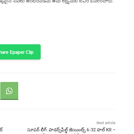
్యమైన సేవలు అందించడమే తమ లక్ష్యమని సీఎం వివరించారు.
are Epaper Clip
Next article
ట్
సూపర్ లీగ్: హడర్స్‌ఫీల్డ్ జెయింట్స్ 6-32 హల్ KR –