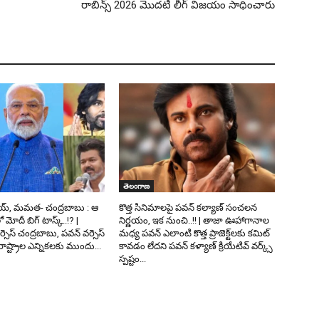
రాబిన్స్ 2026 మొదటి లీగ్ విజయం సాధించారు
తెలంగాణ
య్, మమత- చంద్రబాబు : ఆ
కొత్త సినిమాలపై పవన్ కల్యాణ్‌ సంచలన
లో మోదీ బిగ్ టాస్క్..!? |
నిర్ణయం, ఇక నుంచి..!! | తాజా ఊహాగానాల
వర్సెస్ చంద్రబాబు, పవన్ వర్సెస్
మధ్య పవన్ ఎలాంటి కొత్త ప్రాజెక్ట్‌లకు కమిట్
ష్ట్రాల ఎన్నికలకు ముందు...
కావడం లేదని పవన్ కళ్యాణ్ క్రియేటివ్ వర్క్స్
స్పష్టం...