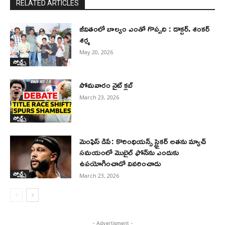
RELATED ARTICLES
జీవితంలో బాల్యం ఎంతో గొప్పది : డాక్టర్. శంకర్
శర్మ
May 20, 2026
స్పోర్ట్స్
సోమవారం నైట్ క్లబ్
March 23, 2026
స్పోర్ట్స్
మెంఫిస్ డిపే: కొరింథియన్స్ స్ట్రైకర్ అతను మ్యాచ్
సమయంలో మొబైల్ ఫోన్‌ను ఎందుకు
ఉపయోగించాడో వివరించాడు
స్పోర్ట్స్
March 23, 2026
- Advertisment -