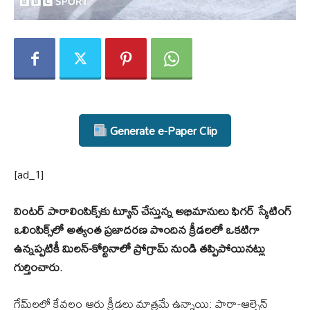
Generate e-Paper Clip
[ad_1]
వింటర్ పారాలింపిక్స్‌కు ట్యూన్ చేస్తున్న అభిమానులు ఫిగర్ స్కేటింగ్
ఒలింపిక్స్‌లో అత్యంత ప్రజాదరణ పొందిన క్రీడలలో ఒకటిగా
ఉన్నప్పటికీ మిలన్-కోర్టినాలో ప్రోగ్రామ్ నుండి తప్పిపోయినట్లు
గుర్తించారు.
గేమ్‌లలో కేవలం ఆరు క్రీడలు మాత్రమే ఉన్నాయి: పారా-ఆల్పైన్