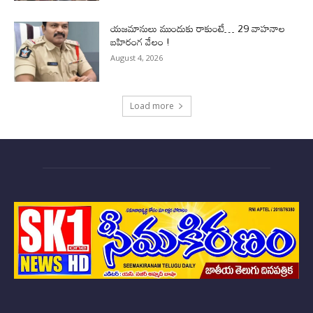
యజమానులు ముందుకు రాకుంటే… 29 వాహనాల
బహిరంగ వేలం !
August 4, 2026
Load more