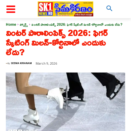
Home
స్పోర్ట్స్
వింటర్ పారాలింపిక్స్ 2026: ఫిగర్ స్కేటింగ్ మిలన్-కోర్టినాలో ఎందుకు లేదు?
వింటర్ పారాలింపిక్స్ 2026: ఫిగర్
స్కేటింగ్ మిలన్-కోర్టినాలో ఎందుకు
లేదు?
March 9, 2026
By
SEEMA KIRANAM