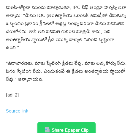
మిలన్-కోర్టినా ముందు మాట్లాడుతూ, IPC చీఫ్ ఆండ్రూ పార్సన్స్ ఇలా
అన్నారు: “మేము IOC (అంతర్జాతీయ ఒలింపిక్ కమిటీ)తో చేసుకున్న
ఒప్పందం ప్రకారం క్రీడలలో అథ్లెట్ల సంఖ్య పరంగా మేము పరిమితిని
చేరుకోలేదు. కానీ ఇది పరిమితి గురించి మాత్రమే కాదు, ఇది
అంతర్జాతీయ స్థాయిలో క్రీడ యొక్క నాణ్యత గురించి స్పష్టంగా
ఉంది.”
“ఉదాహరణకు, మాకు స్కేటింగ్ క్రీడలు లేవు, మాకు చిన్న కోర్సు లేదు,
ఫిగర్ స్కేటింగ్ లేదు, ఎందుకంటే ఈ క్రీడలు అంతర్జాతీయ స్థాయిలో
లేవు,” అన్నారాయన.
[ad_2]
Source link
Share Epaper Clip