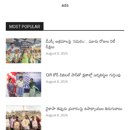
ads
MOST POPULAR
డీఎస్సీ అక్రమాలపై ‘సమరం’.. మూడు రోజుల రిలే
దీక్షలు
August 8, 2026
QR కోడ్ డిజిటల్ పాస్‌తో క్షణాల్లో జర్నలిస్టుల గుర్తింపు
August 8, 2026
వైకాపా తప్పుడు ప్రచారంపై ఉపాధ్యాయుల తిరుగుబాటు
August 8, 2026