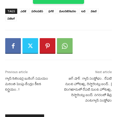
TAGS
ఎదక
పరలపకస
ఫగర
మలనకరటనల
లద
వటర
సకటగ
Previous article
Next article
గ్యాస్ సిలెండర్ల బుకింగ్ సమయం
బిగ్ షాక్: గ్యాస్ సంక్షోభం.. రేపటి
మరింత పెంపు-కేంద్రం కీలక
నుంచి హోటళ్లు, రెస్టారెంట్లు బంద్.. |
నిర్ణయం..!
బెంగళూరులో రేపటి నుంచి హోటళ్లు,
రెస్టారెంట్లు బంద్: నగరంలో తీవ్ర
వంటగ్యాస్ సంక్షోభం