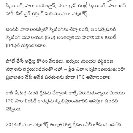
స్కీయింగ్, పారా-బయాథ్లాన్, పారా-క్రాస్-కంట్రీ స్కీయింగ్, పారా-ఐస్
హాకీ, వీల్ చైర్ కర్లింగ్ మరియు పారా-స్నోబోర్డ్.
వింటర్ పారాలింపిక్స్‌లో స్కేటింగ్‌ను చేర్చాలంటే, ఇంటర్నేషనల్
స్కేటింగ్ యూనియన్ (ISU) అంతర్జాతీయ పారాలింపిక్ కమిటీ
(IPC)చే గుర్తించబడాలి.
పోటీ చేసే అథ్లెట్ల కోసం వేదికలు, ఖర్చులు మరియు వర్గీకరణ
వర్గాలను నిర్ణయించడంతో సహా – క్రీడ ఎలా నిర్వహించబడుతుందో
ప్రభావితం చేసే అనేక షరతులను కూడా IPC ఆమోదించాలి.
కానీ స్కేటర్ల నుండి క్రీడను చేర్చాలని కాల్స్ పెరుగుతున్నాయి మరియు
IPC పారాలింపిక్ కార్యక్రమాన్ని విస్తరించడానికి ఆసక్తిగా ఉందని
చెప్పింది.
2014లో పారా-స్నోబోర్డ్ తర్వాత కొత్త క్రీడలు ఏవీ జోడించబడలేదు.