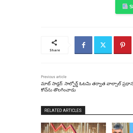
Sh
Share
Previous article
మాట్ సాడ్లర్: సాల్ఫోర్డ్ ఓటమి తర్వాత వాల్సాల్ ప్రధా
కోచ్‌ను తొలగించాడు
RELATED ARTICLES