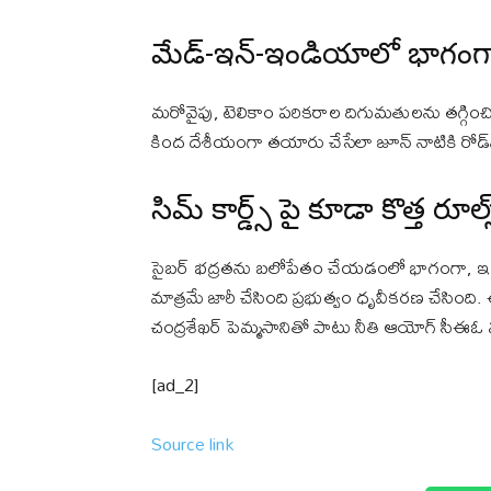
మేడ్-ఇన్-ఇండియాలో భాగంగా
మరోవైపు, టెలికాం పరికరాల దిగుమతులను తగ్గించ
కింద దేశీయంగా తయారు చేసేలా జూన్ నాటికి రోడ్
సిమ్ కార్డ్స్ పై కూడా కొత్త రూల్
సైబర్ భద్రతను బలోపేతం చేయడంలో భాగంగా, ఇకపై 
మాత్రమే జారీ చేసింది ప్రభుత్వం ధృవీకరణ చేసింద
చంద్రశేఖర్ పెమ్మసానితో పాటు నీతి ఆయోగ్ సీఈఓ
[ad_2]
Source link