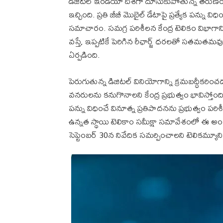
డిజిటల్ ఇండియా దిశగా దూసుకుపోతున్న తరుణంలో
ఇచ్చింది. ప్రతి జీబీ మొబైల్ డేటాపై ప్రత్యేక పన్ను 
సమాచారం. సమగ్ర పరిశీలన కేంద్ర టెలికం విభాగాన్న
వస్తే, ఇప్పటికే పెరిగిన రీఛార్జ్ ధరలతో సతమ
ఏర్పడింది.
పెరుగుతున్న డిజిటల్ వినియోగాన్ని క్రమబద్ధీక
వనరులను కనుగొనాలని కేంద్ర ప్రభుత్వం భావిస్తోం
పన్ను విధించే వినూత్న ప్రతిపాదనను ప్రభుత్వం పరిశ
ఉన్నత స్థాయి టెలికాం సమీక్షా సమావేశంలో ఈ అం
సెప్టెంబర్ 30న నివేదిక సమర్పించాలని టెలికమ్యూని