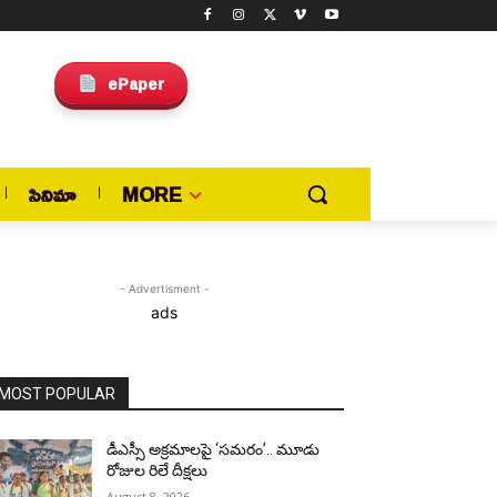
ePaper
సినిమా
MORE
- Advertisment -
ads
MOST POPULAR
డీఎస్సీ అక్రమాలపై ‘సమరం’.. మూడు
రోజుల రిలే దీక్షలు
August 8, 2026