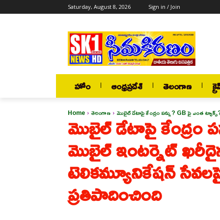
Saturday, August 8, 2026
Sign in / Join
హోం
ఆంధ్రప్రదేశ్
తెలంగాణ
క్రై
Home
తెలంగాణ
మొబైల్ డేటాపై కేంద్రం పన్ను? GB పై ఎంత ట్యాక్స్
మొబైల్ డేటాపై కేంద్రం 
మొబైల్ ఇంటర్నెట్ ఖరీద
టెలికమ్యూనికేషన్ సేవలప
ప్రతిపాదించింది