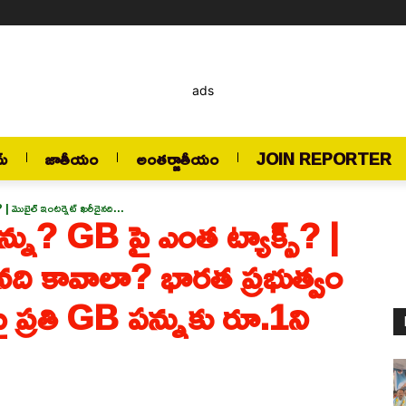
ads
మ్
జాతీయం
అంతర్జాతీయం
JOIN REPORTER
? | మొబైల్ ఇంటర్నెట్ ఖరీదైనది...
పన్ను? GB పై ఎంత ట్యాక్స్? |
ైనది కావాలా? భారత ప్రభుత్వం
ై ప్రతి GB పన్నుకు రూ.1ని