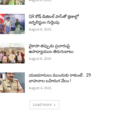
QR కోడ్ డిజిటల్ పాస్‌తో క్షణాల్లో
జర్నలిస్టుల గుర్తింపు
August 8, 2026
వైకాపా తప్పుడు ప్రచారంపై
ఉపాధ్యాయుల తిరుగుబాటు
August 8, 2026
యజమానులు ముందుకు రాకుంటే… 29
వాహనాల బహిరంగ వేలం !
August 4, 2026
Load more