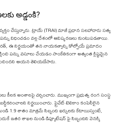
లకు అడ్డంకి?
యక్తం చేస్తున్నారు. ట్రాయ్ (TRAI) మాజీ ప్రధాన సలహాదారు సత్య
పై పన్ను విధించడం వల్ల దేశంలో ఆవిష్కరణలు కుంటుపడతాయి.
రత్, ఈ నిర్ణయంతో తన నాయకత్వాన్ని కోల్పోయే ప్రమాదం
్షించి పన్ను వసూలు చేయడం సాంకేతికంగా అత్యంత క్లిష్టమైన
ిగించిందని ఆయన తెలియజేసారు.
లు కీలక అంశాలపై చర్చించారు. ముఖ్యంగా ప్రభుత్వ రంగ సంస్థ
ీకరించాలని నిర్ణయించారు. ప్రైవేట్ టెలికాం కంపెనీలైన
 1.9 శాతం మాత్రమే సిబ్బంది ఖర్చులకు కేటాయిస్తుంటే,
ుకే ఇతర శాఖల నుండి డిప్యూటేషన్ పై సిబ్బందిని వెనక్కి