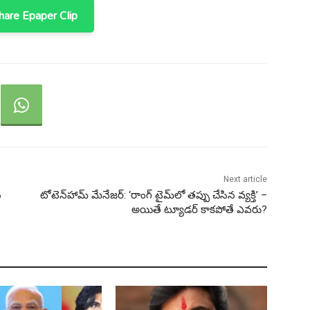
are Epaper Clip
Next article
న
టోటెన్‌హామ్ మేనేజర్: ‘రాంగ్ టైమ్‌లో తప్పు చేసిన వ్యక్తి’ –
అయితే ట్యూడర్ కాకపోతే ఎవరు?