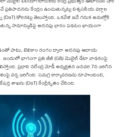
 మొబైల్ వినియోగదారులకు కేంద్ర ప్రభుత్వం ఊహించని షాక్
విధించే ప్రతిపాదనను కేంద్రం ఉంచుతున్నట్లు విశ్వసనీయ వర్గాల
ి (DoT) కోరినట్లు తెలుస్తోంది. ఒకవేళ ఇదే గనుక అమల్లోకి
తమవుతున్న సామాన్యుడిపై అదనపు భారం పడటం ఖాయంగా
రించడంతో పాటు, టెలికాం రంగం ద్వారా అదనపు ఆదాయ
ది. ఇందులో భాగంగా ప్రతి జీబీ (GB) మొబైల్ డేటా వాడకంపై
ీలిస్తోంది. ప్రధాని నరేంద్ర మోడీ అధ్యక్షతన జనవరి 7న జరిగిన
శంపై చర్చ జరిగింది. సమగ్ర కార్యాచరణను రూపొందించి,
కేషన్ల శాఖను (DoT) కేంద్రీకృతం చేసింది.