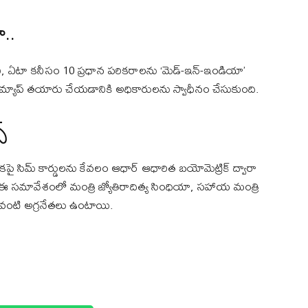
..
ి, ఏటా కనీసం 10 ప్రధాన పరికరాలను ‘మెడ్-ఇన్-ఇండియా’
‌మ్యాప్ తయారు చేయడానికి అధికారులను స్వాధీనం చేసుకుంది.
స్
సిమ్ కార్డులను కేవలం ఆధార్ ఆధారిత బయోమెట్రిక్ ద్వారా
ి. ఈ సమావేశంలో మంత్రి జ్యోతిరాదిత్య సింధియా, సహాయ మంత్రి
 వంటి అగ్రనేతలు ఉంటాయి.