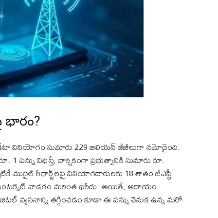
ై భారం?
డేటా వినియోగం సుమారు 229 బిలియన్ జీబీలుగా నమోదైంది.
రూ. 1 పన్ను విధిస్తే, వార్షికంగా ప్రభుత్వానికి సుమారు రూ.
 మొబైల్ రీఛార్జ్‌లపై వినియోగదారులకు 18 శాతం జీఎస్టీ
వస్తే ఇంటర్నెట్ వాడకం మరింత ఖరీదు. అయితే, ఆదాయం
జిటల్ వ్యసనాన్ని తగ్గించడం కూడా ఈ పన్ను వెనుక ఉన్న మరో