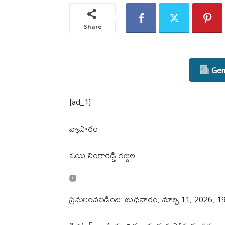
Share
Gene
[ad_1]
వ్యాపారం
ఓయి-లింగారెడ్డి గజ్జల
ప్రచురించబడింది: బుధవారం, మార్చి 11, 2026, 19