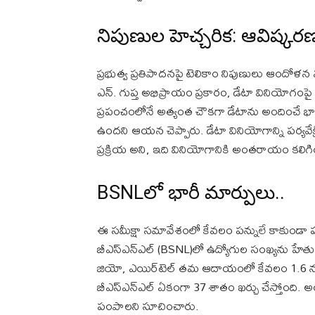
నిపుణుల హెచ్చరిక: ఆవిష్కరణ
ప్రభుత్వ ప్రతిపాదనపై టెలికాం నిపుణులు ఆందోళన వ్
ఎన్. గుప్త అభిప్రాయం ప్రకారం, డేటా వినియోగం
ప్రపంచంలోనే అత్యంత చౌకగా డేటాను అందించే భా
ఉందని ఆయన చెప్పారు. డేటా వినియోగాన్ని పర్యవేక
ప్రక్రియ అని, ఇది వినియోగానికి అంతరాయం కల
BSNLలో భారీ మార్పులు..
ఈ సమీక్షా సమావేశంలో కేవలం పన్నులే కాకుండా ప
బీఎస్ఎన్ఎల్ (BSNL)లో ఉద్యోగుల సంఖ్యను హేతుబద్ధ
జియో, ఎయిర్‌టెల్ తమ ఆదాయంలో కేవలం 1.6 నుండి
బీఎస్ఎన్ఎల్ ఏకంగా 37 శాతం ఖర్చు చేస్తోంది. అంద
పంపాలని సూచించారు.