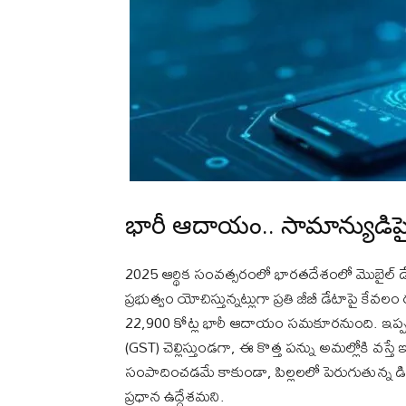
భారీ ఆదాయం.. సామాన్యుడిప
2025 ఆర్థిక సంవత్సరంలో భారతదేశంలో మొబైల్ 
ప్రభుత్వం యోచిస్తున్నట్లుగా ప్రతి జీబీ డేటాపై కేవలం 
22,900 కోట్ల భారీ ఆదాయం సమకూరనుంది. ఇప్పటికే
(GST) చెల్లిస్తుండగా, ఈ కొత్త పన్ను అమల్లోకి 
సంపాదించడమే కాకుండా, పిల్లలలో పెరుగుతున్న డి
ప్రధాన ఉద్దేశమని.