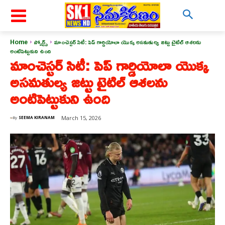
Home
స్పోర్ట్స్
మాంచెస్టర్ సిటీ: పెప్ గార్డియోలా యొక్క అసమతుల్య జట్టు టైటిల్ ఆశలను
అంటిపెట్టుకుని ఉంది
మాంచెస్టర్ సిటీ: పెప్ గార్డియోలా యొక్క
అసమతుల్య జట్టు టైటిల్ ఆశలను
అంటిపెట్టుకుని ఉంది
March 15, 2026
By
SEEMA KIRANAM