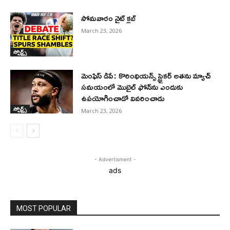
సోమవారం నైట్ క్లబ్
March 23, 2026
స్పోర్ట్స్
మెంఫిస్ డిపే: కొరింథియన్స్ స్ట్రైకర్ అతను మ్యాచ్
సమయంలో మొబైల్ ఫోన్‌ను ఎందుకు
ఉపయోగించాడో వివరించాడు
స్పోర్ట్స్
March 23, 2026
- Advertisment -
ads
MOST POPULAR