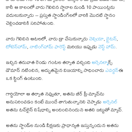
కానీ ఆ కాలంలో వారు గెలిచిన స్థానాల నుండి 10 పాయింట్లను
వదులుకున్నారు – ప్రస్తుత స్టాండింగ్‌లలో వారికి మొదటి స్థానం
చెల్లించడానికి సరిపోతుంది.
వారు గెలిచిన ఆటలలో, వారు డ్రా చేసుకున్నారు
చెల్సియా
,
బ్రైటన్
,
టోటెన్‌హామ్
,
నాటింగ్‌హామ్ ఫారెస్ట్
మరియు ఇప్పుడు
వెస్ట్ హామ్
.
ఇచ్చిన తరువాత రెండు గంటల తర్వాత వచ్చింది
అర్సెనల్
మాక్స్
డౌమాన్ నటించిన, అద్భుతమైన విజయాన్ని సాధించారు
ఎవర్టన్
ఈ
ఒక స్టింగ్ ఉంటుంది.
గార్డియోలా ఆ తర్వాత నవ్వుతూ, అతను బీర్ ప్రీ-మ్యాచ్‌ను
అనుసరించడం కంటే ముందే తాగుతున్నానని చెప్పాడు
అర్సెనల్
అతను టచ్‌లైన్ నిషేధాన్ని అందించినందున అతని జట్టుతో మ్యాచ్.
అతను స్టాండ్‌ల నుండి వీక్షణకు ప్రాధాన్యత ఇస్తున్నందున అతను