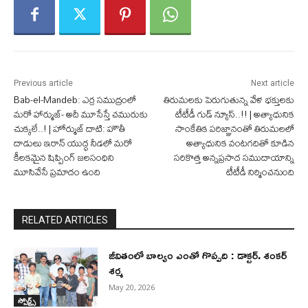
Previous article
Next article
Bab-el-Mandeb: ఎర్ర సముద్రంలో
తిరుమలకు పెరుగుతున్న వేళ భక్తులకు
మరో హార్ముజ్- అదీ మూసేస్తే చమురుకు
టీటీడీ గుడ్ న్యూస్..!! | అత్యాధునిక
చుక్కలే..! | హోర్ముజ్ దాటి: హౌతీ
సాంకేతిక పరిజ్ఞానంతో తిరుమలలో
దాడులు ఇరాన్ యుద్ధ నీడలో మరో
అత్యాధునిక వంటగదితో కూడిన
కీలకమైన షిప్పింగ్ జలసంధిని
సరికొత్త అన్నప్రసాద సముదాయాన్ని
మూసివేసే ప్రమాదం ఉంది
టీటీడీ నిర్మించనుంది
RELATED ARTICLES
జీవితంలో బాల్యం ఎంతో గొప్పది : డాక్టర్. శంకర్
శర్మ
May 20, 2026
స్పోర్ట్స్