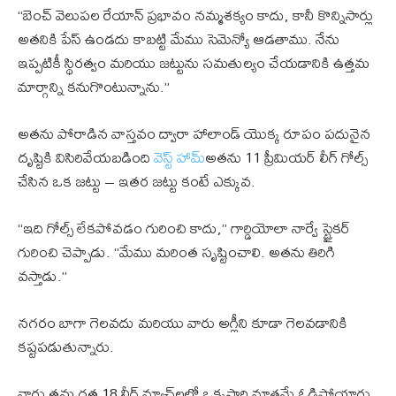
“బెంచ్ వెలుపల రేయాన్ ప్రభావం నమ్మశక్యం కాదు, కానీ కొన్నిసార్లు
అతనికి పేస్ ఉండదు కాబట్టి మేము సెమెన్యో ఆడతాము. నేను
ఇప్పటికీ స్థిరత్వం మరియు జట్టును సమతుల్యం చేయడానికి ఉత్తమ
మార్గాన్ని కనుగొంటున్నాను.”
అతను పోరాడిన వాస్తవం ద్వారా హాలాండ్ యొక్క రూపం పదునైన
దృష్టికి విసిరివేయబడింది
వెస్ట్ హామ్
అతను 11 ప్రీమియర్ లీగ్ గోల్స్
చేసిన ఒక జట్టు – ఇతర జట్టు కంటే ఎక్కువ.
“ఇది గోల్స్ లేకపోవడం గురించి కాదు,” గార్డియోలా నార్వే స్ట్రైకర్
గురించి చెప్పాడు. “మేము మరింత సృష్టించాలి. అతను తిరిగి
వస్తాడు.”
నగరం బాగా గెలవదు మరియు వారు అగ్లీని కూడా గెలవడానికి
కష్టపడుతున్నారు.
వారు తమ గత 18 లీగ్ మ్యాచ్‌లలో ఒక్కసారి మాత్రమే ఓడిపోయారు,