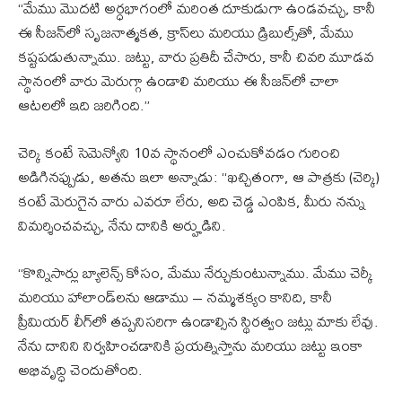
“మేము మొదటి అర్ధభాగంలో మరింత దూకుడుగా ఉండవచ్చు, కానీ
ఈ సీజన్‌లో సృజనాత్మకత, క్రాస్‌లు మరియు డ్రిబుల్స్‌తో, మేము
కష్టపడుతున్నాము. జట్టు, వారు ప్రతిదీ చేసారు, కానీ చివరి మూడవ
స్థానంలో వారు మెరుగ్గా ఉండాలి మరియు ఈ సీజన్‌లో చాలా
ఆటలలో ఇది జరిగింది.”
చెర్కి కంటే సెమెన్యోని 10వ స్థానంలో ఎంచుకోవడం గురించి
అడిగినప్పుడు, అతను ఇలా అన్నాడు: “ఖచ్చితంగా, ఆ పాత్రకు (చెర్కి)
కంటే మెరుగైన వారు ఎవరూ లేరు, అది చెడ్డ ఎంపిక, మీరు నన్ను
విమర్శించవచ్చు, నేను దానికి అర్హుడిని.
“కొన్నిసార్లు బ్యాలెన్స్ కోసం, మేము నేర్చుకుంటున్నాము. మేము చెర్కీ
మరియు హాలాండ్‌లను ఆడాము – నమ్మశక్యం కానిది, కానీ
ప్రీమియర్ లీగ్‌లో తప్పనిసరిగా ఉండాల్సిన స్థిరత్వం జట్లు మాకు లేవు.
నేను దానిని నిర్వహించడానికి ప్రయత్నిస్తాను మరియు జట్టు ఇంకా
అభివృద్ధి చెందుతోంది.