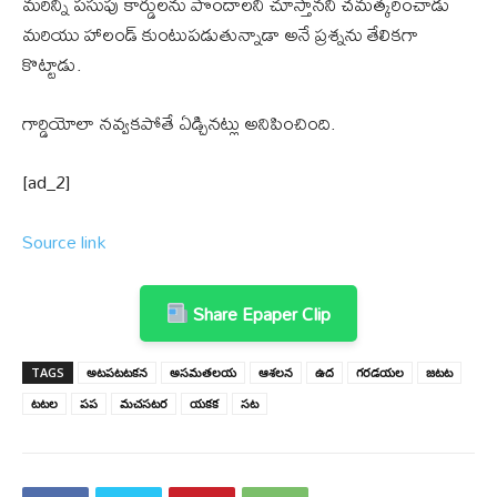
మరిన్ని పసుపు కార్డులను పొందాలని చూస్తానని చమత్కరించాడు
మరియు హాలండ్ కుంటుపడుతున్నాడా అనే ప్రశ్నను తేలికగా
కొట్టాడు.
గార్డియోలా నవ్వకపోతే ఏడ్చినట్లు అనిపించింది.
[ad_2]
Source link
Share Epaper Clip
TAGS
అటపటటకన
అసమతలయ
ఆశలన
ఉద
గరడయల
జటట
టటల
పప
మచసటర
యకక
సట