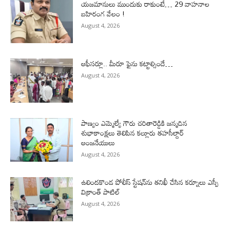
యజమానులు ముందుకు రాకుంటే… 29 వాహనాల
బహిరంగ వేలం !
August 4, 2026
ఆఫీసర్లూ.. మీరూ ఫైను కట్టాల్సిందే…
August 4, 2026
పాణ్యం ఎమ్మెల్యే గౌరు చరితారెడ్డికి జన్మదిన
శుభాకాంక్షలు తెలిపిన కల్లూరు తహసీల్దార్
ఆంజనేయులు
August 4, 2026
ఉలిందకొండ పోలీస్ స్టేషన్‌ను తనిఖీ చేసిన కర్నూలు ఎస్పీ
విక్రాంత్ పాటిల్
August 4, 2026