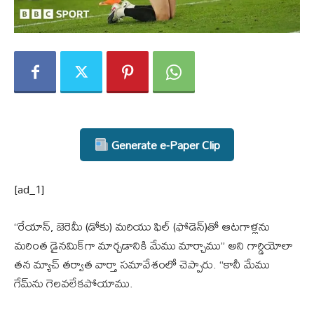
Generate e-Paper Clip
[ad_1]
“రేయాన్, జెరెమీ (డోకు) మరియు ఫిల్ (ఫోడెన్)తో ఆటగాళ్లను
మరింత డైనమిక్‌గా మార్చడానికి మేము మార్చాము” అని గార్డియోలా
తన మ్యాచ్ తర్వాత వార్తా సమావేశంలో చెప్పారు. “కానీ మేము
గేమ్‌ను గెలవలేకపోయాము.