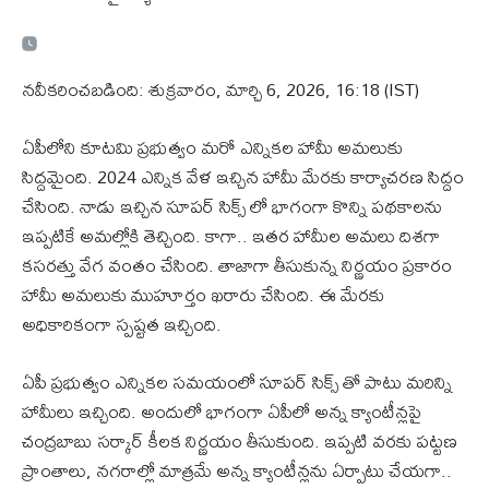
నవీకరించబడింది: శుక్రవారం, మార్చి 6, 2026, 16:18 (IST)
ఏపీలోని కూటమి ప్రభుత్వం మరో ఎన్నికల హామీ అమలుకు
సిద్దమైంది. 2024 ఎన్నిక వేళ ఇచ్చిన హామీ మేరకు కార్యాచరణ సిద్దం
చేసింది. నాడు ఇచ్చిన సూపర్ సిక్స్ లో భాగంగా కొన్ని పథకాలను
ఇప్పటికే అమల్లోకి తెచ్చింది. కాగా.. ఇతర హామీల అమలు దిశగా
కసరత్తు వేగ వంతం చేసింది. తాజాగా తీసుకున్న నిర్ణయం ప్రకారం
హామీ అమలుకు ముహూర్తం ఖరారు చేసింది. ఈ మేరకు
అధికారికంగా స్పష్టత ఇచ్చింది.
ఏపీ ప్రభుత్వం ఎన్నికల సమయంలో సూపర్ సిక్స్ తో పాటు మరిన్ని
హామీలు ఇచ్చింది. అందులో భాగంగా ఏపీలో అన్న క్యాంటీన్లపై
చంద్రబాబు సర్కార్ కీలక నిర్ణయం తీసుకుంది. ఇప్పటి వరకు పట్టణ
ప్రాంతాలు, నగరాల్లో మాత్రమే అన్న క్యాంటీన్లను ఏర్పాటు చేయగా..