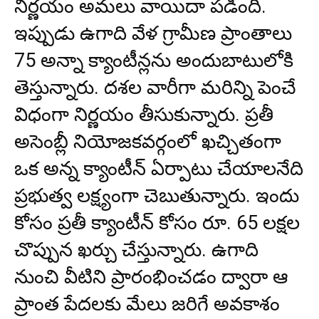
నిర్ణయం అమలు వాయిదా పడింది.
ఇప్పుడు ఉగాది వేళ గ్రామీణ ప్రాంతాలు
75 అన్నా క్యాంటీన్లను అందుబాటులోకి
తెస్తున్నారు. దశల వారీగా మరిన్ని పెంచే
విధంగా నిర్ణయం తీసుకున్నారు. ప్రతీ
అసెంబ్లీ నియోజకవర్గంలో ఖచ్చితంగా
ఒక అన్న క్యాంటీన్ ఏర్పాటు చేయాలనేది
ప్రభుత్వ లక్ష్యంగా చెబుతున్నారు. ఇందు
కోసం ప్రతీ క్యాంటీన్ కోసం రూ. 65 లక్షల
చొప్పున ఖర్చు చేస్తున్నారు. ఉగాది
నుంచి వీటిని ప్రారంభించడం ద్వారా ఆ
ప్రాంత పేదలకు మేలు జరిగే అవకాశం