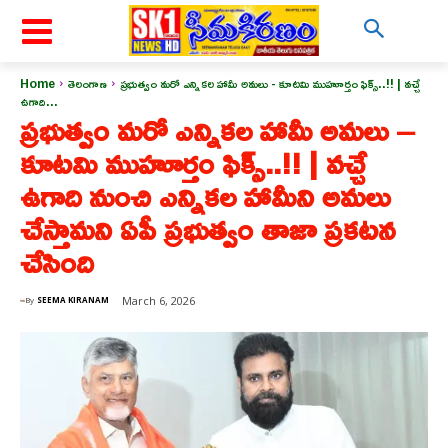
Home
తెలంగాణ
ప్రభుత్వం మరో ఎన్నికల హామీ అమలు - కూటమి ముహూర్తం ఫిక్స్..!! | వచ్చే
ఉగాది...
ప్రభుత్వం మరో ఎన్నికల హామీ అమలు –
కూటమి ముహూర్తం ఫిక్స్..!! | వచ్చే
ఉగాది నుంచి ఎన్నికల హామీని అమలు
చేస్తామని ఏపీ ప్రభుత్వం తాజా ప్రకటన
చేసింది
March 6, 2026
By
SEEMA KIRANAM