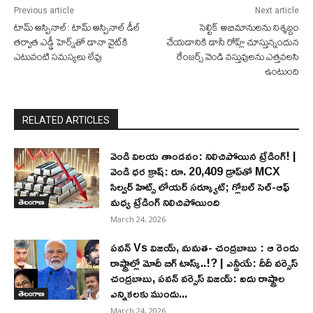
Previous article
Next article
టామ్ ఆస్పినాల్: టామ్ ఆస్పినాల్ డీల్
సెల్టిక్ అభిమానులను నిశ్శబ్దం
తర్వాత ఎడ్డీ హెర్న్‌తో డానా వైట్‌కి
చేయడానికి డానీ రోహ్ల్ చూస్తున్నందున
ఎటువంటి సమస్యలు లేవు
రేంజర్స్ వెండి వస్తువులను ఎత్తవలసి
ఉంటుంది
RELATED ARTICLES
వెండి విలయ తాండవం: నిలిచిపోయిన ట్రేడింగ్! |
వెండి ధర క్రాష్: రూ. 20,409 డ్రాప్‌తో MCX
సిల్వర్ హిట్స్ లోయర్ సర్క్యూట్; గ్లోబల్ సెల్-ఆఫ్
మధ్య ట్రేడింగ్ నిలిచిపోయింది
తెలంగాణ
March 24, 2026
పవన్ Vs విజయ్, మమత- చంద్రబాబు : ఆ రెండు
రాష్ట్రాల్లో మోదీ బిగ్ టాస్క్..!? | ఎన్డీయే: దీదీ వర్సెస్
చంద్రబాబు, పవన్ వర్సెస్ విజయ్: ఐదు రాష్ట్రాల
ఎన్నికలకు ముందు...
తెలంగాణ
March 24, 2026