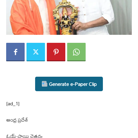
Generate e-Paper Clip
[ad_1]
ఆంధ్ర ప్రదేశ్
ఓయ్-సాయి చైతన్య