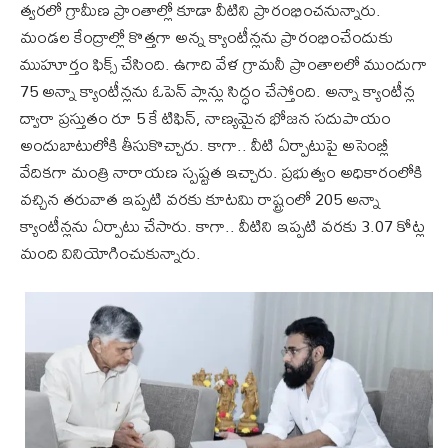
త్వరలో గ్రామీణ ప్రాంతాల్లో కూడా వీటిని ప్రారంభించనున్నారు.
మండల కేంద్రాల్లో కొత్తగా అన్న క్యాంటీన్లను ప్రారంభించేందుకు
ముహూర్తం ఫిక్స్ చేసింది. ఉగాది వేళ గ్రామనీ ప్రాంతాలలో ముందుగా
75 అన్నా క్యాంటీన్లను ఓపెన్ ప్లాన్లు సిద్ధం చేస్తోంది. అన్నా క్యాంటీన్ల
ద్వారా ప్రస్తుతం రూ 5 కే టిఫిన్, నాణ్యమైన భోజన సదుపాయం
అందుబాటులోకి తీసుకొచ్చారు. కాగా.. వీటి ఏర్పాటుపై అసెంబ్లీ
వేదికగా మంత్రి నారాయణ స్పష్టత ఇచ్చారు. ప్రభుత్వం అధికారంలోకి
వచ్చిన తరువాత ఇప్పటి వరకు కూటమి రాష్ట్రంలో 205 అన్నా
క్యాంటీన్లను ఏర్పాటు చేసారు. కాగా.. వీటిని ఇప్పటి వరకు 3.07 కోట్ల
మంది వినియోగించుకున్నారు.