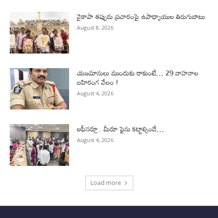
వైకాపా తప్పుడు ప్రచారంపై ఉపాధ్యాయుల తిరుగుబాటు
August 8, 2026
యజమానులు ముందుకు రాకుంటే… 29 వాహనాల
బహిరంగ వేలం !
August 4, 2026
ఆఫీసర్లూ.. మీరూ ఫైను కట్టాల్సిందే…
August 4, 2026
Load more