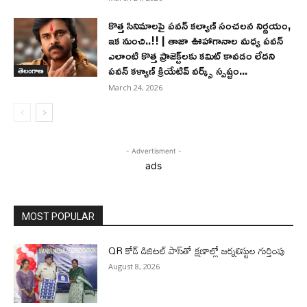
కొత్త సినిమాలపై పవన్ కల్యాణ్‌ సంచలన నిర్ణయం,
ఇక నుంచి..!! | తాజా ఊహాగానాల మధ్య పవన్
ఎలాంటి కొత్త ప్రాజెక్ట్‌లకు కమిట్ కావడం లేదని
పవన్ కళ్యాణ్ క్రియేటివ్ వర్క్స్ స్పష్టం...
తెలంగాణ
March 24, 2026
- Advertisment -
ads
MOST POPULAR
QR కోడ్ డిజిటల్ పాస్‌తో క్షణాల్లో జర్నలిస్టుల గుర్తింపు
August 8, 2026