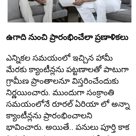
ఉగాది నుంచి ప్రారంభించేలా ప్రణాళికలు
ఎన్నికల సమయంలో ఇచ్చిన హామీ
మేరకు క్యాంటీన్లను పట్టణాలతో పాటుగా
గ్రామీణ ప్రాంతాలనూ విస్తరించేందుకు
నిర్ణయించారు. ముందుగా సంక్రాంతి
సమయంలోనే రూరల్ ఏరియా లో అన్నా
క్యాంటీన్లను ప్రారంభించాలని
భావించారు. అయితే.. పనులు పూర్తి కాక