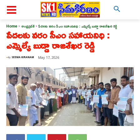
Home
ఆంధ్రప్రదేశ్
పేదలకు వరం సీఎం సహాయనిధి : ఎమ్మెల్యే బుడ్డా రాజశేఖర రెడ్డి
పేదలకు వరం సీఎం సహాయనిధి :
ఎమ్మెల్యే బుడ్డా రాజశేఖర రెడ్డి
May 17, 2026
By
SEEMA KIRANAM