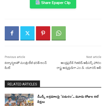
Share Epaper Clip
Previous article
Next article
విద్యార్థుల‌తో మంత్రి టీజీ భ‌ర‌త్ లంచ్
ఆంధ్రప్రదేశ్ గెజిటెడ్ ఆఫీసర్స్ ఫోరం
మీట్‌
రాష్ట్ర అధ్యక్షుడిగా ఎం.డి. యూనస్ అలీ
RELATED ARTICLES
డీఎస్సీ అక్రమాలపై ‘సమరం’.. మూడు రోజుల రిలే
దీక్షలు