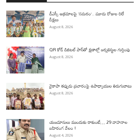
డీఎస్సీ అక్రమాలపై ‘సమరం’.. మూడు రోజుల రిలే
దీక్షలు
August 8, 2026
QR కోడ్ డిజిటల్ పాస్‌తో క్షణాల్లో జర్నలిస్టుల గుర్తింపు
August 8, 2026
వైకాపా తప్పుడు ప్రచారంపై ఉపాధ్యాయుల తిరుగుబాటు
August 8, 2026
యజమానులు ముందుకు రాకుంటే… 29 వాహనాల
బహిరంగ వేలం !
August 4, 2026