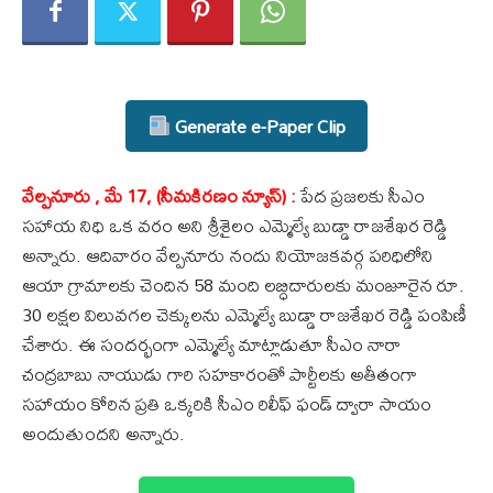
Generate e-Paper Clip
వేల్పనూరు , మే 17, (సీమకిరణం న్యూస్) :
పేద ప్రజలకు సీఎం
సహాయ నిధి ఒక వరం అని శ్రీశైలం ఎమ్మెల్యే బుడ్డా రాజశేఖర రెడ్డి
అన్నారు. ఆదివారం వేల్పనూరు నందు నియోజకవర్గ పరిధిలోని
ఆయా గ్రామాలకు చెందిన 58 మంది లబ్ధిదారులకు మంజూరైన రూ.
30 లక్షల విలువగల చెక్కులను ఎమ్మెల్యే బుడ్డా రాజశేఖర రెడ్డి పంపిణీ
చేశారు. ఈ సందర్భంగా ఎమ్మెల్యే మాట్లాడుతూ సీఎం నారా
చంద్రబాబు నాయుడు గారి సహకారంతో పార్టీలకు అతీతంగా
సహాయం కోరిన ప్రతి ఒక్కరికి సీఎం రిలీఫ్ ఫండ్ ద్వారా సాయం
అందుతుందని అన్నారు.