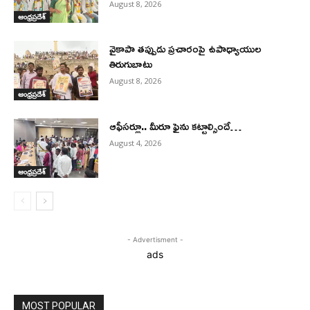
August 8, 2026
ఆంధ్రప్రదేశ్
వైకాపా తప్పుడు ప్రచారంపై ఉపాధ్యాయుల
తిరుగుబాటు
August 8, 2026
ఆంధ్రప్రదేశ్
ఆఫీసర్లూ.. మీరూ ఫైను కట్టాల్సిందే…
August 4, 2026
ఆంధ్రప్రదేశ్
- Advertisment -
ads
MOST POPULAR