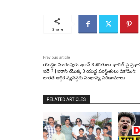
Share
Previous article
యుద్ధం ముగింపుకు ఇరాన్ 3 శరతులు-భారత్ పై ప్రభ
ఇదే ? | ఇరాన్ యొక్క 3 యుద్ధ పరిస్థితులు డీకోడింగ్:
భారత ఆర్థిక వ్యవస్థకు సంభావ్య పరిణామాలు
RELATED ARTICLES