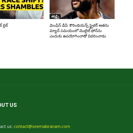
స్పోర్ట్స్
క్లబ్
మెంఫిస్ డిపే: కొరింథియన్స్ స్ట్రైకర్ అతను
మ్యాచ్ సమయంలో మొబైల్ ఫోన్‌ను
ఎందుకు ఉపయోగించాడో వివరించాడు
OUT US
act us:
contact@seemakiranam.com