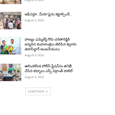
ఆఫీసర్లూ.. మీరూ ఫైను కట్టాల్సిందే…
August 4, 2026
పాణ్యం ఎమ్మెల్యే గౌరు చరితారెడ్డికి
జన్మదిన శుభాకాంక్షలు తెలిపిన కల్లూరు
తహసీల్దార్ ఆంజనేయులు
August 4, 2026
ఉలిందకొండ పోలీస్ స్టేషన్‌ను తనిఖీ
చేసిన కర్నూలు ఎస్పీ విక్రాంత్ పాటిల్
August 4, 2026
Load more