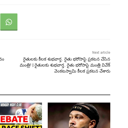
Next article
ావం
రైతులకు కీలక శుభవార్త.. రైతు భరోసాపై ప్రకటన చేసిన
మంత్రి! | రైతులకు శుభవార్త.. రైతు భరోసాపై మంత్రి వివేక్
వెంకటస్వామి కీలక ప్రకటన చేశారు