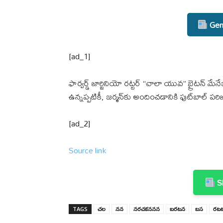
Gene
[ad_1]
ఫార్వర్డ్ జార్జినియో రట్టర్ “చాలా యువ” బ్రైటన్ మ
ఉన్నప్పటికీ, జర్మన్‌కు అందించడానికి ఫుట్‌బాల్ పర
[ad_2]
Source link
Sh
TAGS
చల
నన
నరచకననన
బరటన
బస
రట