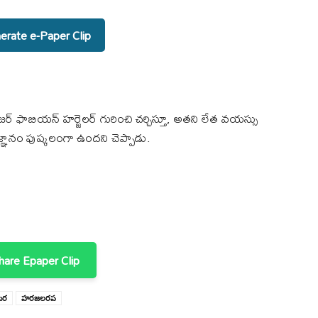
rate e-Paper Clip
ేనేజర్ ఫాబియన్ హర్జెలర్ గురించి చర్చిస్తూ, అతని లేత వయస్సు
ిజ్ఞానం పుష్కలంగా ఉందని చెప్పాడు.
are Epaper Clip
టర
హరజలరప