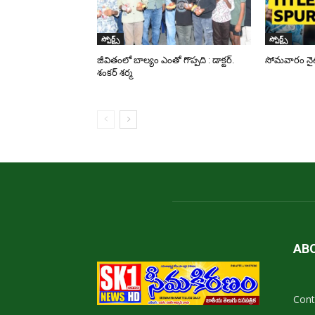
స్పోర్ట్స్
స్పోర్ట్స్
జీవితంలో బాల్యం ఎంతో గొప్పది : డాక్టర్.
సోమవారం నైట్ 
శంకర్ శర్మ
AB
Cont