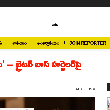
ads
మ్
జాతీయం
అంతర్జాతీయం
JOIN REPORTER
’ – బ్రైటన్ బాస్ హర్జెలర్‌పై
49
0