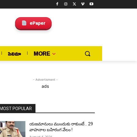
ePaper
సినిమా
MORE
- Advertisment -
ads
MOST POPULAR
యజమానులు ముందుకు రాకుంటే… 29
వాహనాల బహిరంగ వేలం !
August 4, 2026