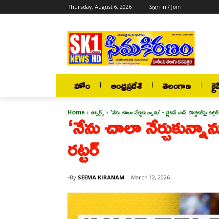
Thursday, August 6, 2026
Sign in / Join
హోం
ఆంధ్రప్రదేశ్
తెలంగాణ
క్రై
Home
స్పోర్ట్స్
'నేను చాలా నేర్చుకున్నాను' - బ్రైటన్ బాస్ హర్జెలర్‌పై రట్టర్
‘నేను చాలా నేర్చుకున్నాను
రట్టర్
By
SEEMA KIRANAM
March 12, 2026