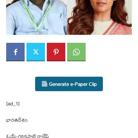
Generate e-Paper Clip
[ad_1]
భారతదేశం
ఓయ్-గరికపాటి రాజేష్