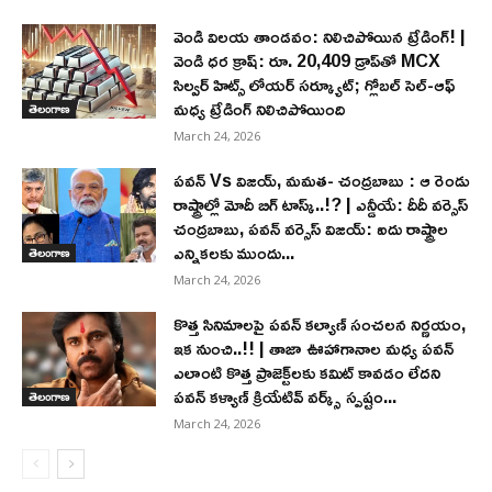
వెండి విలయ తాండవం: నిలిచిపోయిన ట్రేడింగ్! |
వెండి ధర క్రాష్: రూ. 20,409 డ్రాప్‌తో MCX
సిల్వర్ హిట్స్ లోయర్ సర్క్యూట్; గ్లోబల్ సెల్-ఆఫ్
మధ్య ట్రేడింగ్ నిలిచిపోయింది
తెలంగాణ
March 24, 2026
పవన్ Vs విజయ్, మమత- చంద్రబాబు : ఆ రెండు
రాష్ట్రాల్లో మోదీ బిగ్ టాస్క్..!? | ఎన్డీయే: దీదీ వర్సెస్
చంద్రబాబు, పవన్ వర్సెస్ విజయ్: ఐదు రాష్ట్రాల
ఎన్నికలకు ముందు...
తెలంగాణ
March 24, 2026
కొత్త సినిమాలపై పవన్ కల్యాణ్‌ సంచలన నిర్ణయం,
ఇక నుంచి..!! | తాజా ఊహాగానాల మధ్య పవన్
ఎలాంటి కొత్త ప్రాజెక్ట్‌లకు కమిట్ కావడం లేదని
పవన్ కళ్యాణ్ క్రియేటివ్ వర్క్స్ స్పష్టం...
తెలంగాణ
March 24, 2026