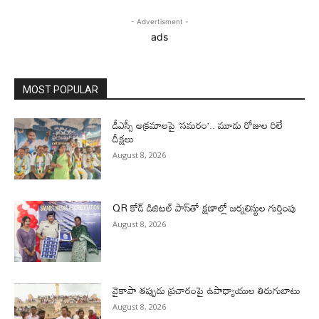
- Advertisment -
ads
MOST POPULAR
డీఎస్సీ అక్రమాలపై ‘సమరం’.. మూడు రోజుల రిలే
దీక్షలు
August 8, 2026
QR కోడ్ డిజిటల్ పాస్‌తో క్షణాల్లో జర్నలిస్టుల గుర్తింపు
August 8, 2026
వైకాపా తప్పుడు ప్రచారంపై ఉపాధ్యాయుల తిరుగుబాటు
August 8, 2026