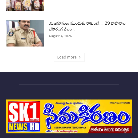
యజమానులు ముందుకు రాకుంటే… 29 వాహనాల
బహిరంగ వేలం !
August 4, 2026
Load more