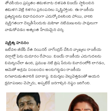
శోచనీయం.ప్రస్తుతం తమిళనాట దళపతి విజయ్ స్థాపించిన
తమిళగ వెట్రి కళగం ప్రకంపనలు సృష్టిస్తోంది. ఈ రాజకీయ
ప్రత్యర్థులను విధానపరంగా ఎదుర్కోవలసింది పోయి, వారిని
వ్యక్తిగతంగా దెబ్బతీసేందుకు మహిళా నటిమణులను పావులుగా
వాడుకోవడం అత్యంత హేయమైన చర్య.
వ్యక్తిత్వ హననం
ఇటీవల బీజేపీ నేత నయినర్ నాగేంద్రన్ చేసిన వ్యాఖ్యలు రాజకీయ
వర్గాల్లో పెను దుమారం రేపాయి. విజయ్ రాజకీయ ఎదుగుదలను
విమర్శించేలా ఉంది, ప్రముఖ నటి త్రిష పేరును వివాదంలోకి లాగడం,
ఆమెతో అక్రమ సంబంధం అంటగట్టడం రాజకీయ
దిగజారుడుతనానికి పరాకాష్ట. విమర్శలు వెల్లువెత్తడంతో ఆయన
క్షమాపణలు చెప్పారు, అప్పటికే జరగాల్సిన నష్టం జరిగింది.