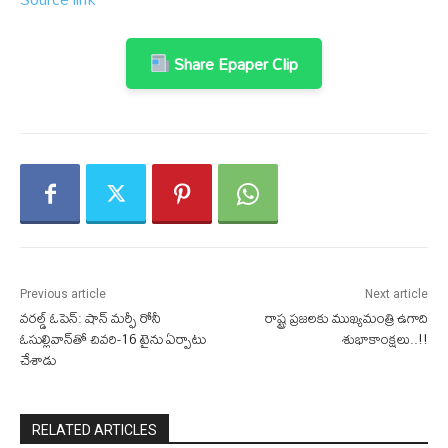
Share Epaper Clip
Previous article
Next article
వరల్డ్ ఓపెన్: షాన్ మర్ఫీ రోనీ
రాష్ట్ర ప్రజలకు ముఖ్యమంత్రి ఉగాది
ఓసుల్లివాన్‌తో చివరి-16 టైను ఏర్పాటు
శుభాకాంక్షలు..!!
చేశాడు
RELATED ARTICLES