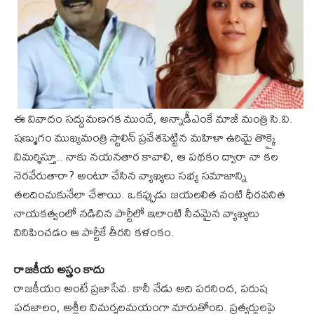
ఈ వివాదం సద్దుమణగక ముందే, అన్నాడీఎంకే మాజీ మంత్రి సి.వి.
షణ్ముగం ముఖ్యమంత్రి స్టాలిన్ ప్రవేశపెట్టిన మహిళా ఉరిమై తొక్కై
విమర్శిస్తూ.. నాకు నయనతార కావాలి, ఆ పథకం ద్వారా నా కల
నెరవేరుతారా? అంటూ చేసిన వ్యాఖ్యలు సభ్య సమాజాన్ని
తలదించుకునేలా చేశాయి. ఒకప్పుడు జయలలిత వంటి ధీరవనిత
నాయకత్వంలో నడిచిన పార్టీలో ఇలాంటి నీచమైన వ్యాఖ్యలు
వినిపించడం ఆ పార్టీకే తీరని కళంకం.
రాజకీయ అస్త్రం కాదు
రాజకీయం అంటే ప్రజాసేవ. కానీ నేడు అది పరనింద, పరుష
పదజాలం, అశ్లీల విమర్శలమయంగా మారుతోంది. ప్రత్యర్థులపై