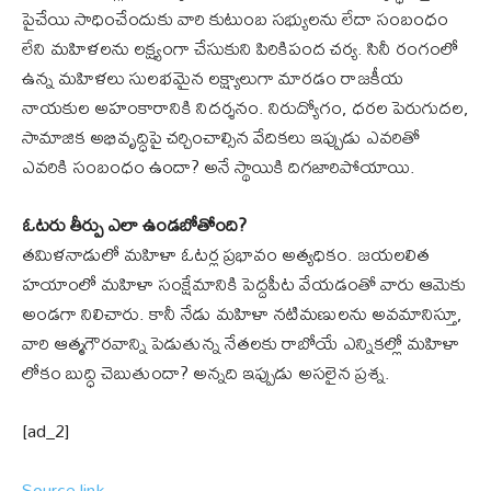
పైచేయి సాధించేందుకు వారి కుటుంబ సభ్యులను లేదా సంబంధం
లేని మహిళలను లక్ష్యంగా చేసుకుని పిరికిపంద చర్య. సినీ రంగంలో
ఉన్న మహిళలు సులభమైన లక్ష్యాలుగా మారడం రాజకీయ
నాయకుల అహంకారానికి నిదర్శనం. నిరుద్యోగం, ధరల పెరుగుదల,
సామాజిక అభివృద్ధిపై చర్చించాల్సిన వేదికలు ఇప్పుడు ఎవరితో
ఎవరికి సంబంధం ఉందా? అనే స్థాయికి దిగజారిపోయాయి.
ఓటరు తీర్పు ఎలా ఉండబోతోంది?
తమిళనాడులో మహిళా ఓటర్ల ప్రభావం అత్యధికం. జయలలిత
హయాంలో మహిళా సంక్షేమానికి పెద్దపీట వేయడంతో వారు ఆమెకు
అండగా నిలిచారు. కానీ నేడు మహిళా నటిమణులను అవమానిస్తూ,
వారి ఆత్మగౌరవాన్ని పెడుతున్న నేతలకు రాబోయే ఎన్నికల్లో మహిళా
లోకం బుద్ధి చెబుతుందా? అన్నది ఇప్పుడు అసలైన ప్రశ్న.
[ad_2]
Source link