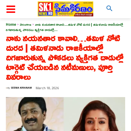
Home
తెలంగాణ
నాకు నయనతార కావాలి...తమిళ నోటి దురద | తమిళనాడు రాజకీయాల్లో
దిగజారుతున్న పోకడలు వ్యక్తిగత దాడుల్లో...
నాకు నయనతార కావాలి…తమిళ నోటి
దురద | తమిళనాడు రాజకీయాల్లో
దిగజారుతున్న పోకడలు వ్యక్తిగత దాడుల్లో
టార్గెట్ చేయబడిన నటీమణులు, పూర్తి
వివరాలు
March 18, 2026
By
SEEMA KIRANAM