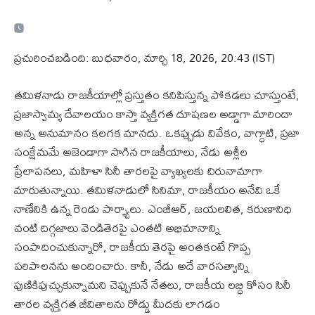
ప్రచురించబడింది: బుధవారం, మార్చి 18, 2026, 20:43 (IST)
తమిళనాడు రాజకీయాల్లో ప్రస్తుతం కనిపిస్తున్న పోకడలు చూస్తుంటే,
ప్రజాస్వామ్య దేవాలయం కాస్తా వ్యక్తిగత దూషణల అడ్డాగా మారిందా
అన్న అనుమానం కలగక మానదు. ఒకప్పుడు వివేకం, వాగ్ధాటి, ప్రజా
సంక్షేమమే అజెండాగా సాగిన రాజకీయాలు, నేడు అశ్లీల
ప్రేలాపనలు, మహిళా సినీ తారలపై వ్యాఖ్యలకు చిరునామాగా
మారుతున్నాయి. తమిళనాడులో సినిమా, రాజకీయం అనేవి ఒకే
నాణేనికి ఉన్న రెండు పార్శ్వాలు. ఎంజీఆర్, జయలలిత, కరుణానిధి
వంటి దిగ్గజాలు వెండితెరపై ఎంతటి అభిమానాన్ని
సంపాదించుకున్నారో, రాజకీయ తెరపై అంతకంటే గొప్ప
పరిపాలనను అందించారు. కానీ, నేడు అదే వారసత్వాన్ని
పుణికిపుచ్చుకున్నామని చెప్పుకునే నేతలు, రాజకీయ లబ్ధి కోసం సినీ
తారల వ్యక్తిగత జీవితాలను రోడ్డు మీదకు లాగడం