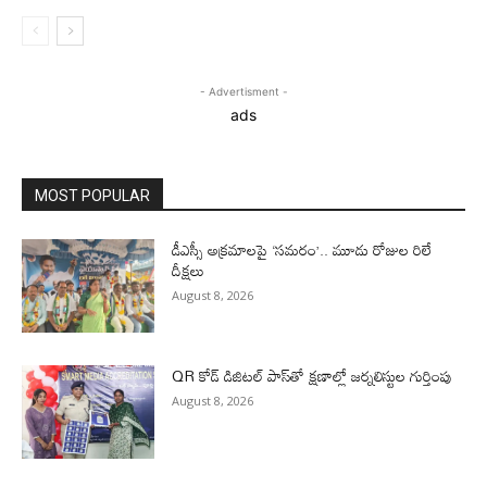
- Advertisment -
ads
MOST POPULAR
డీఎస్సీ అక్రమాలపై ‘సమరం’.. మూడు రోజుల రిలే
దీక్షలు
August 8, 2026
QR కోడ్ డిజిటల్ పాస్‌తో క్షణాల్లో జర్నలిస్టుల గుర్తింపు
August 8, 2026