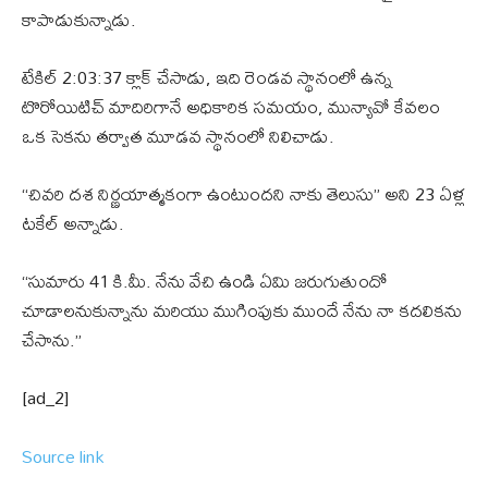
కాపాడుకున్నాడు.
టేకిల్ 2:03:37 క్లాక్ చేసాడు, ఇది రెండవ స్థానంలో ఉన్న
టొరోయిటిచ్ ​​మాదిరిగానే అధికారిక సమయం, మున్యావో కేవలం
ఒక సెకను తర్వాత మూడవ స్థానంలో నిలిచాడు.
“చివరి దశ నిర్ణయాత్మకంగా ఉంటుందని నాకు తెలుసు” అని 23 ఏళ్ల
టకేల్ అన్నాడు.
“సుమారు 41 కి.మీ. నేను వేచి ఉండి ఏమి జరుగుతుందో
చూడాలనుకున్నాను మరియు ముగింపుకు ముందే నేను నా కదలికను
చేసాను.”
[ad_2]
Source link