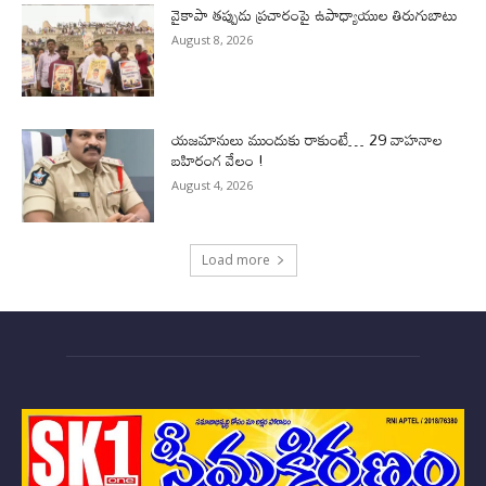
వైకాపా తప్పుడు ప్రచారంపై ఉపాధ్యాయుల తిరుగుబాటు
August 8, 2026
యజమానులు ముందుకు రాకుంటే… 29 వాహనాల
బహిరంగ వేలం !
August 4, 2026
Load more