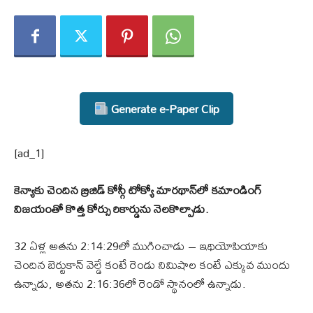
Generate e-Paper Clip
[ad_1]
కెన్యాకు చెందిన బ్రిజిడ్ కోస్గీ టోక్యో మారథాన్‌లో కమాండింగ్
విజయంతో కొత్త కోర్సు రికార్డును నెలకొల్పాడు.
32 ఏళ్ల అతను 2:14:29లో ముగించాడు – ఇథియోపియాకు
చెందిన బెర్టుకాన్ వెల్డే కంటే రెండు నిమిషాల కంటే ఎక్కువ ముందు
ఉన్నాడు, అతను 2:16:36లో రెండో స్థానంలో ఉన్నాడు.