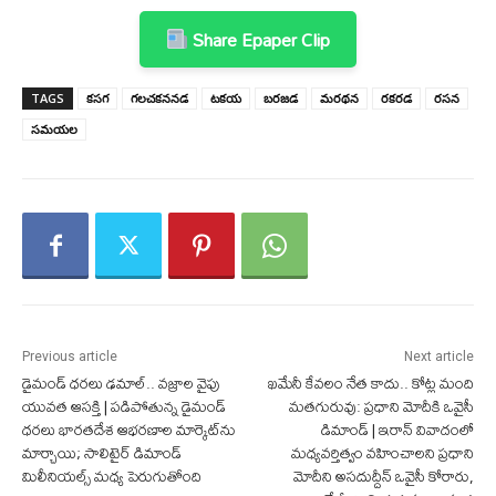
Share Epaper Clip
TAGS
కసగ
గలచకననడ
టకయ
బరజడ
మరథన
రకరడ
రసన
సమయల
Previous article
Next article
డైమండ్ ధరలు ఢమాల్.. వజ్రాల వైపు
ఖమేనీ కేవలం నేత కాదు.. కోట్ల మంది
యువత ఆసక్తి | పడిపోతున్న డైమండ్
మతగురువు: ప్రధాని మోదీకి ఒవైసీ
ధరలు భారతదేశ ఆభరణాల మార్కెట్‌ను
డిమాండ్ | ఇరాన్ వివాదంలో
మార్చాయి; సాలిటైర్ డిమాండ్
మధ్యవర్తిత్వం వహించాలని ప్రధాని
మిలీనియల్స్ మధ్య పెరుగుతోంది
మోదీని అసదుద్దీన్ ఒవైసీ కోరారు,