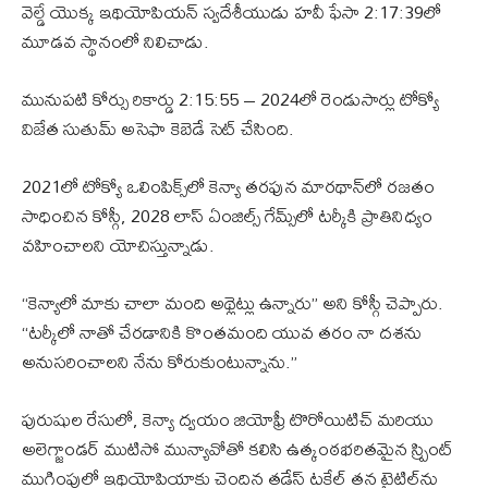
వెల్డే యొక్క ఇథియోపియన్ స్వదేశీయుడు హవీ ఫేసా 2:17:39లో
మూడవ స్థానంలో నిలిచాడు.
మునుపటి కోర్సు రికార్డు 2:15:55 – 2024లో రెండుసార్లు టోక్యో
విజేత సుతుమ్ అసెఫా కెబెడే సెట్ చేసింది.
2021లో టోక్యో ఒలింపిక్స్‌లో కెన్యా తరఫున మారథాన్‌లో రజతం
సాధించిన కోస్గీ, 2028 లాస్ ఏంజిల్స్ గేమ్స్‌లో టర్కీకి ప్రాతినిధ్యం
వహించాలని యోచిస్తున్నాడు.
“కెన్యాలో మాకు చాలా మంది అథ్లెట్లు ఉన్నారు” అని కోస్గీ చెప్పారు.
“టర్కీలో నాతో చేరడానికి కొంతమంది యువ తరం నా దశను
అనుసరించాలని నేను కోరుకుంటున్నాను.”
పురుషుల రేసులో, కెన్యా ద్వయం జియోఫ్రీ టొరోయిటిచ్ ​​మరియు
అలెగ్జాండర్ ముటిసో మున్యావోతో కలిసి ఉత్కంఠభరితమైన స్ప్రింట్
ముగింపులో ఇథియోపియాకు చెందిన తడేస్ టకేల్ తన టైటిల్‌ను