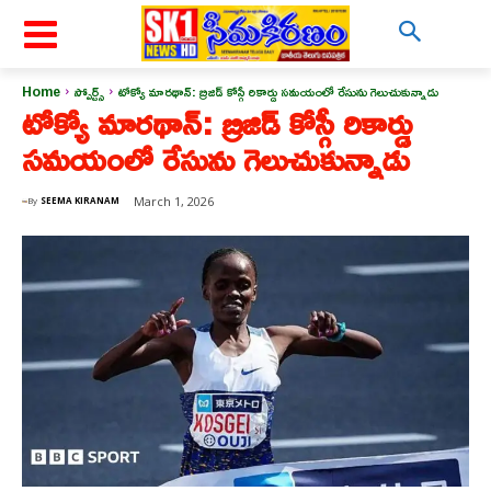
Home
స్పోర్ట్స్
టోక్యో మారథాన్: బ్రిజిడ్ కోస్గీ రికార్డు సమయంలో రేసును గెలుచుకున్నాడు
టోక్యో మారథాన్: బ్రిజిడ్ కోస్గీ రికార్డు
సమయంలో రేసును గెలుచుకున్నాడు
March 1, 2026
By
SEEMA KIRANAM