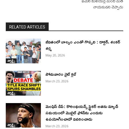
ఖమేనీ మిలియన్ల మంది మత
నాయకుడని చెప్పారు
RELATED ARTICLES
జీవితంలో బాల్యం ఎంతో గొప్పది : డాక్టర్. శంకర్
శర్మ
May 20, 2026
స్పోర్ట్స్
సోమవారం నైట్ క్లబ్
March 23, 2026
స్పోర్ట్స్
మెంఫిస్ డిపే: కొరింథియన్స్ స్ట్రైకర్ అతను మ్యాచ్
సమయంలో మొబైల్ ఫోన్‌ను ఎందుకు
ఉపయోగించాడో వివరించాడు
స్పోర్ట్స్
March 23, 2026