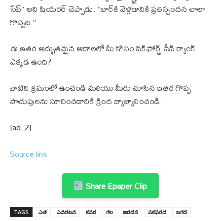
సేవ్” అని షియరర్ చెప్పాడు. “బార్‌కి వెళ్లడానికి ప్రతిస్పందన చాలా
గొప్పది.”
ఈ ఇతర అద్భుతమైన ఆదాలలో మీ కోసం పిక్‌ఫోర్డ్ సేవ్ ర్యాంక్
ఎక్కడ ఉంది?
వాటిని క్రమంలో ఉంచండి మరియు మీరు చూసిన ఇతర గొప్ప
పొదుపులను సూచించడానికి క్రింద వ్యాఖ్యానించండి.
[ad_2]
Source link
Share Epaper Clip
TAGS
ఎత
ఎవరటన
కపర
గల
జరడన
పకఫరడ
బగద