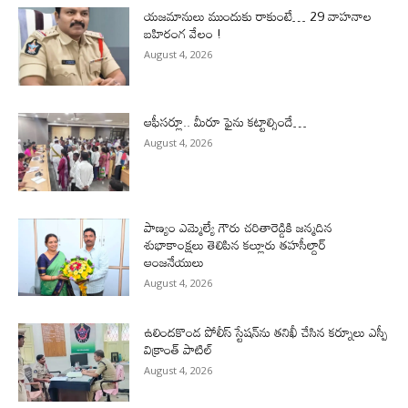
యజమానులు ముందుకు రాకుంటే… 29 వాహనాల
బహిరంగ వేలం !
August 4, 2026
ఆఫీసర్లూ.. మీరూ ఫైను కట్టాల్సిందే…
August 4, 2026
పాణ్యం ఎమ్మెల్యే గౌరు చరితారెడ్డికి జన్మదిన
శుభాకాంక్షలు తెలిపిన కల్లూరు తహసీల్దార్
ఆంజనేయులు
August 4, 2026
ఉలిందకొండ పోలీస్ స్టేషన్‌ను తనిఖీ చేసిన కర్నూలు ఎస్పీ
విక్రాంత్ పాటిల్
August 4, 2026