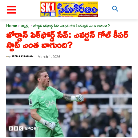
Home
స్పోర్ట్స్
జోర్డాన్ పిక్‌ఫోర్డ్ సేవ్: ఎవర్టన్ గోల్ కీపర్ స్టాప్ ఎంత బాగుంది?
జోర్డాన్ పిక్‌ఫోర్డ్ సేవ్: ఎవర్టన్ గోల్ కీపర్
స్టాప్ ఎంత బాగుంది?
March 1, 2026
By
SEEMA KIRANAM