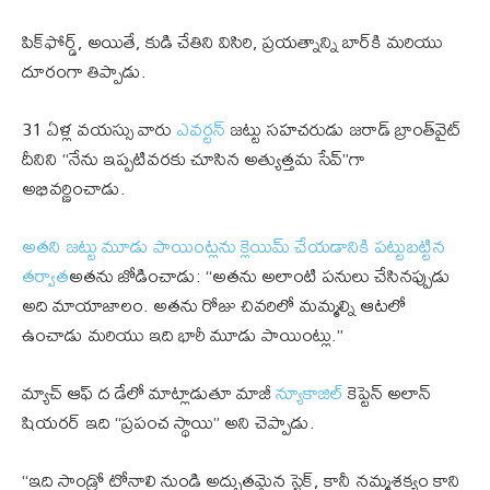
పిక్‌ఫోర్డ్, అయితే, కుడి చేతిని విసిరి, ప్రయత్నాన్ని బార్‌కి మరియు
దూరంగా తిప్పాడు.
31 ఏళ్ల వయస్సు వారు
ఎవర్టన్
జట్టు సహచరుడు జరాడ్ బ్రాంత్‌వైట్
దీనిని “నేను ఇప్పటివరకు చూసిన అత్యుత్తమ సేవ్”గా
అభివర్ణించాడు.
అతని జట్టు మూడు పాయింట్లను క్లెయిమ్ చేయడానికి పట్టుబట్టిన
తర్వాత
అతను జోడించాడు: “అతను అలాంటి పనులు చేసినప్పుడు
అది మాయాజాలం. అతను రోజు చివరిలో మమ్మల్ని ఆటలో
ఉంచాడు మరియు ఇది భారీ మూడు పాయింట్లు.”
మ్యాచ్ ఆఫ్ ద డేలో మాట్లాడుతూ మాజీ
న్యూకాజిల్
కెప్టెన్ అలాన్
షియరర్ ఇది “ప్రపంచ స్థాయి” అని చెప్పాడు.
“ఇది సాండ్రో టోనాలి నుండి అద్భుతమైన స్ట్రైక్, కానీ నమ్మశక్యం కాని