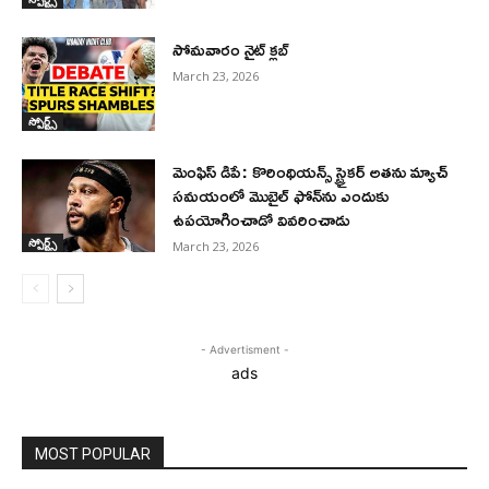
సోమవారం నైట్ క్లబ్
March 23, 2026
స్పోర్ట్స్
మెంఫిస్ డిపే: కొరింథియన్స్ స్ట్రైకర్ అతను మ్యాచ్
సమయంలో మొబైల్ ఫోన్‌ను ఎందుకు
ఉపయోగించాడో వివరించాడు
స్పోర్ట్స్
March 23, 2026
- Advertisment -
ads
MOST POPULAR