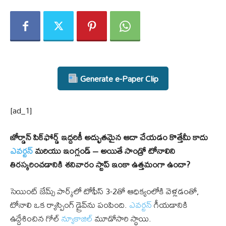
Generate e-Paper Clip
[ad_1]
జోర్డాన్ పిక్‌ఫోర్డ్ ఇద్దరికీ అద్భుతమైన ఆదా చేయడం కొత్తేమీ కాదు
ఎవర్టన్
మరియు ఇంగ్లండ్ – అయితే సాండ్రో టోనాలిని
తిరస్కరించడానికి శనివారం స్టాప్ ఇంకా ఉత్తమంగా ఉందా?
సెయింట్ జేమ్స్ పార్క్‌లో టోఫీస్ 3-2తో ఆధిక్యంలోకి వెళ్లడంతో,
టోనాలి ఒక ర్యాస్పింగ్ డ్రైవ్‌ను పంపింది.
ఎవర్టన్
గీయడానికి
ఉద్దేశించిన గోల్
న్యూకాజిల్
మూడోసారి స్థాయి.