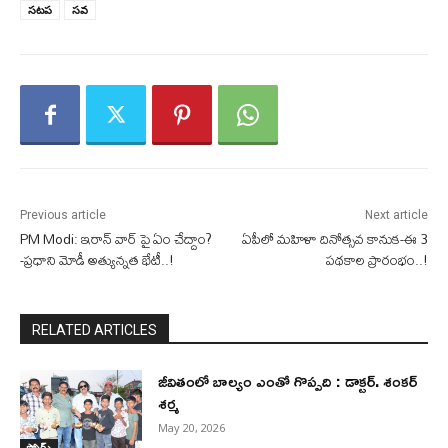
సటప
సవ
Previous article
Next article
PM Modi: ఇరాన్ వార్ పై ఏం చేద్దాం?
ఏపీలో మహిళా దినోత్సవ కానుక-ఈ 3
-ప్రధాని మోడీ అత్యున్నత భేటీ..!
పథకాల ప్రారంభం..!
RELATED ARTICLES
జీవితంలో బాల్యం ఎంతో గొప్పది : డాక్టర్. శంకర్
శర్మ
May 20, 2026
స్పోర్ట్స్