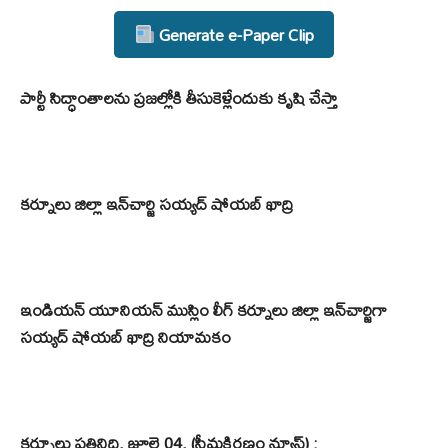
Generate e-Paper Clip
పార్టీ సిద్ధాంతాలను ప్రజల్లోకి తీసుకెళ్లేందుకు కృషి చేస్తా
కర్నూలు జిల్లా ఇన్‌చార్జి సయ్యద్ షోయబ్ ఖాద్రి
ఇండియన్ యూనియన్ ముస్లిం లీగ్ కర్నూలు జిల్లా ఇన్‌చార్జిగా
సయ్యద్ షోయబ్ ఖాద్రి నియామకం
కర్నూలు ప్రతినిధి, జూలై 04, (సీమకిరణం న్యూస్) :