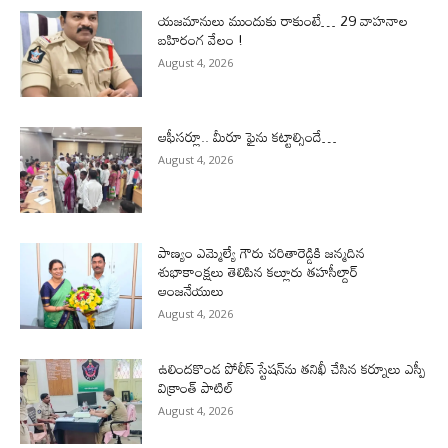
యజమానులు ముందుకు రాకుంటే… 29 వాహనాల
బహిరంగ వేలం !
August 4, 2026
ఆఫీసర్లూ.. మీరూ ఫైను కట్టాల్సిందే…
August 4, 2026
పాణ్యం ఎమ్మెల్యే గౌరు చరితారెడ్డికి జన్మదిన
శుభాకాంక్షలు తెలిపిన కల్లూరు తహసీల్దార్
ఆంజనేయులు
August 4, 2026
ఉలిందకొండ పోలీస్ స్టేషన్‌ను తనిఖీ చేసిన కర్నూలు ఎస్పీ
విక్రాంత్ పాటిల్
August 4, 2026