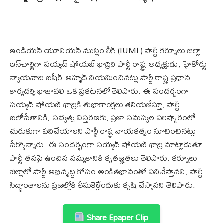
ఇండియన్ యూనియన్ ముస్లిం లీగ్ (IUML) పార్టీ కర్నూలు జిల్లా
ఇన్‌చార్జిగా సయ్యద్ షోయబ్ ఖాద్రిని పార్టీ రాష్ట్ర అధ్యక్షుడు, హైకోర్టు
న్యాయవాది బషీర్ అహ్మద్ నియమించినట్లు పార్టీ రాష్ట్ర ప్రధాన
కార్యదర్శి ఖాజావలి ఒక ప్రకటనలో తెలిపారు. ఈ సందర్భంగా
సయ్యద్ షోయబ్ ఖాద్రికి శుభాకాంక్షలు తెలియజేస్తూ, పార్టీ
బలోపేతానికి, సభ్యత్వ విస్తరణకు, ప్రజా సమస్యల పరిష్కారంలో
చురుకుగా పనిచేయాలని పార్టీ రాష్ట్ర నాయకత్వం సూచించినట్లు
పేర్కొన్నారు. ఈ సందర్భంగా సయ్యద్ షోయబ్ ఖాద్రి మాట్లాడుతూ
పార్టీ తనపై ఉంచిన నమ్మకానికి కృతజ్ఞతలు తెలిపారు. కర్నూలు
జిల్లాలో పార్టీ అభివృద్ధి కోసం అంకితభావంతో పనిచేస్తానని, పార్టీ
సిద్ధాంతాలను ప్రజల్లోకి తీసుకెళ్లేందుకు కృషి చేస్తానని తెలిపారు.
Share Epaper Clip