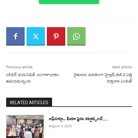
Previous article
Next article
పసిఫిక్ భయపెడితే. బంగాళాఖాతం
రైతులకు ఉచితంగా హైబ్రిడ్ బీజీ-2 పత్తి
అభయమిచ్చింది
విత్తనాల పంపిణీ
RELATED ARTICLES
ఆఫీసర్లూ.. మీరూ ఫైను కట్టాల్సిందే…
August 4, 2026