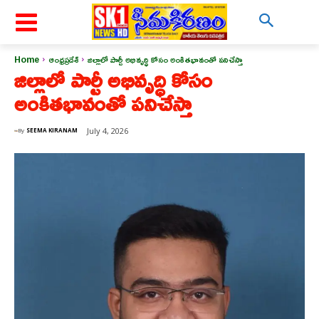
Home
ఆంధ్రప్రదేశ్
జిల్లాలో పార్టీ అభివృద్ధి కోసం అంకితభావంతో పనిచేస్తా
జిల్లాలో పార్టీ అభివృద్ధి కోసం
అంకితభావంతో పనిచేస్తా
July 4, 2026
By
SEEMA KIRANAM