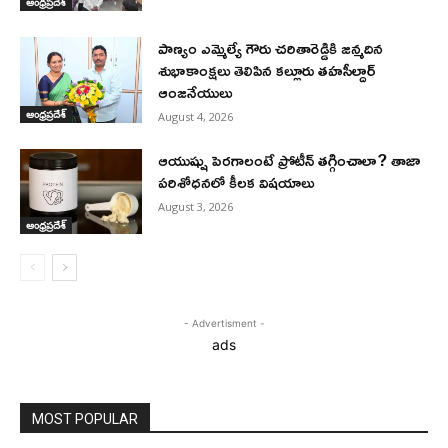
ఆంధ్రప్రదేశ్
పాణ్యం ఎమ్మెల్యే గౌరు చరితారెడ్డికి జన్మదిన
శుభాకాంక్షలు తెలిపిన కల్లూరు తహసీల్దార్
ఆంజనేయులు
ఆంధ్రప్రదేశ్
August 4, 2026
ఆయుష్షు పెరగాలంటే ప్రోటీన్ తగ్గించాలా? తాజా
పరిశోధనలో కీలక విషయాలు
August 3, 2026
ఆంధ్రప్రదేశ్
- Advertisment -
ads
MOST POPULAR