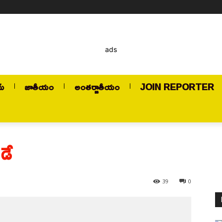
ads
మ్
జాతీయం
అంతర్జాతీయం
JOIN REPORTER
డే
39
0