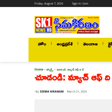
Friday, August 7, 2026
Sign in / Join
హోం
ఆంధ్రప్రదేశ్
తెలంగాణ
క్రై
Home
స్పోర్ట్స్
చూడండి: మ్యాచ్ ఆఫ్ ది డే
చూడండి: మ్యాచ్ ఆఫ్ ది 
By
SEEMA KIRANAM
March 21, 2026