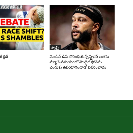
స్పోర్ట్స్
క్లబ్
మెంఫిస్ డిపే: కొరింథియన్స్ స్ట్రైకర్ అతను
మ్యాచ్ సమయంలో మొబైల్ ఫోన్‌ను
ఎందుకు ఉపయోగించాడో వివరించాడు