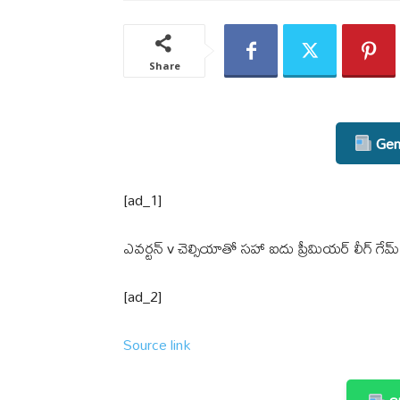
Share
Gene
[ad_1]
ఎవర్టన్ v చెల్సియాతో సహా ఐదు ప్రీమియర్ లీగ్ గేమ
[ad_2]
Source link