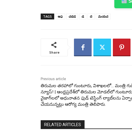
Sh
TAGS
ఆఫ
చడడ
డ
ద
మయచ
Share
Previous article
తిరుమల తరహాలో గుంటూరు, విశాఖలలో… మంత్రి గుడ
న్యూస్! | ఆంధ్రప్రదేశ్‌లో తిరుమల మోడల్‌లో గుంటూరు
వైజాగ్‌లలో అధునాతన ఫుడ్ టెస్టింగ్ ల్యాబ్‌లను ఏర్ప
చేయనున్నట్లు ఆరోగ్య మంత్రి తెలిపారు.
RELATED ARTICLES