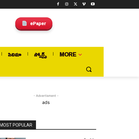
ePaper
సినిమా
స్పోర్ట్స్
MORE
- Advertisment -
ads
MOST POPULAR