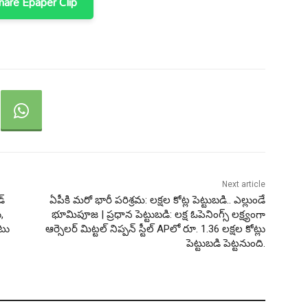
are Epaper Clip
Next article
్
ఏపీకి మరో భారీ పరిశ్రమ: లక్షల కోట్ల పెట్టుబడి.. ఎల్లుండే
,
భూమిపూజ | ప్రధాన పెట్టుబడి: లక్ష ఓపెనింగ్స్ లక్ష్యంగా
ాటు
ఆర్సెలర్ మిట్టల్ నిప్పన్ స్టీల్ APలో రూ. 1.36 లక్షల కోట్లు
పెట్టుబడి పెట్టనుంది.