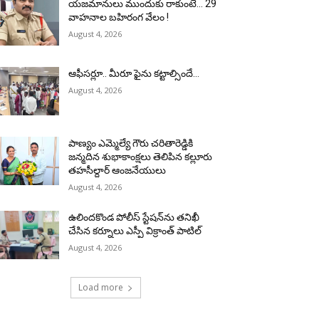
యజమానులు ముందుకు రాకుంటే… 29
వాహనాల బహిరంగ వేలం !
August 4, 2026
ఆఫీసర్లూ.. మీరూ ఫైను కట్టాల్సిందే…
August 4, 2026
పాణ్యం ఎమ్మెల్యే గౌరు చరితారెడ్డికి
జన్మదిన శుభాకాంక్షలు తెలిపిన కల్లూరు
తహసీల్దార్ ఆంజనేయులు
August 4, 2026
ఉలిందకొండ పోలీస్ స్టేషన్‌ను తనిఖీ
చేసిన కర్నూలు ఎస్పీ విక్రాంత్ పాటిల్
August 4, 2026
Load more