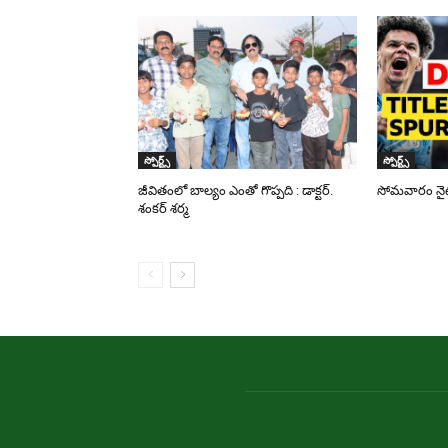
స్పోర్ట్స్
స్పోర్ట్స్
జీవితంలో బాల్యం ఎంతో గొప్పది : డాక్టర్.
సోమవారం నైట్ 
శంకర్ శర్మ