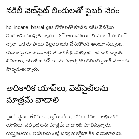
నకిలీ వెబ్‌సైట్ లింకులతో సైబర్ నేరం
hp, indane, bharat gas లోగోలతో కూడిన నకిలీ వెబ్‌సైట్
లింకులను పంపుతున్నారు. స్టాక్ అయిపోయింది వెంటనే ఈ లింక్
ద్వారా ఒక రూపాయి చెల్లించి బుక్ చేసుకోండి అంటూ నమ్మించి,
యూజర్లు రూపాయి చెల్లించడానికి ప్రయత్నించగానే వారి బ్యాంకు
వివరాలు, యూపీఐ పిన్ లు మోసగాళ్లు దొంగిలించి సైబర్ నేరాలకు
పాల్పడుతున్నారు.
అధికారిక యాప్‌లు, వెబ్‌సైట్‌లను
మాత్రమే వాడాలి
సైబర్ క్రైమ్ పోలీసులు గ్యాస్ బుకింగ్ కోసం కేవలం అధికారిక
యాప్‌లు, వెబ్‌సైట్‌లను మాత్రమే వాడాలని సూచిస్తున్నారు.
గుర్తుతెలియని లింక్‌లను ఎట్టి పరిస్థితుల్లోనూ క్లిక్ చేయకూడదని