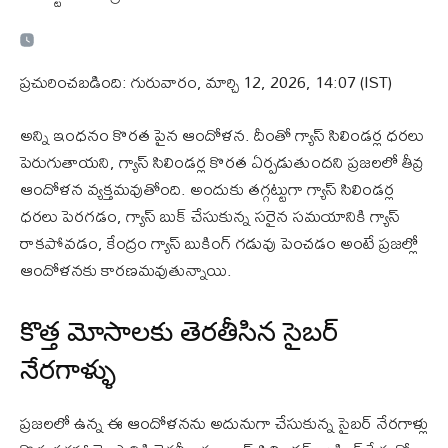
ప్రచురించబడింది: గురువారం, మార్చి 12, 2026, 14:07 (IST)
అన్ని ఇంధనం కొరత పైన ఆందోళన. దీంతో గ్యాస్ సిలిండర్ల ధరలు
పెరుగుతాయని, గ్యాస్ సిలిండర్ల కొరత ఏర్పడుతుందని ప్రజలలో తీవ్ర
ఆందోళన వ్యక్తమవుతోంది. అందుకు తగ్గట్టుగా గ్యాస్ సిలిండర్ల
ధరలు పెరగడం, గ్యాస్ బుక్ చేసుకున్న సరైన సమయానికి గ్యాస్
రాకపోవడం, కేంద్రం గ్యాస్ బుకింగ్ గడువు పెంచడం అంటే ప్రజల్లో
ఆందోళనకు కారణమవుతున్నాయి.
కొత్త మోసాలకు తెరతీసిన సైబర్
నేరగాళ్ళు
ప్రజలలో ఉన్న ఈ ఆందోళనను అదునుగా చేసుకున్న సైబర్ నేరగాళ్లు