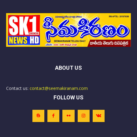
ABOUT US
Contact us:
contact@seemakiranam.com
FOLLOW US