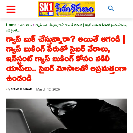
Home
తెలంగాణ
గ్యాస్ బుక్ చేస్తున్నారా? అయితే ఆగండి | గ్యాస్ బుకింగ్ పేరుతో సైబర్ నేరాలు,
ఇన్‌స్టంట్...
గ్యాస్ బుక్ చేస్తున్నారా? అయితే ఆగండి |
గ్యాస్ బుకింగ్ పేరుతో సైబర్ నేరాలు,
ఇన్‌స్టంట్ గ్యాస్ బుకింగ్ కోసం నకిలీ
యాప్‌లు.. సైబర్ మోసాలతో అప్రమత్తంగా
ఉండండి
March 12, 2026
By
SEEMA KIRANAM