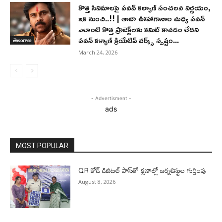
కొత్త సినిమాలపై పవన్ కల్యాణ్‌ సంచలన నిర్ణయం,
ఇక నుంచి..!! | తాజా ఊహాగానాల మధ్య పవన్
ఎలాంటి కొత్త ప్రాజెక్ట్‌లకు కమిట్ కావడం లేదని
పవన్ కళ్యాణ్ క్రియేటివ్ వర్క్స్ స్పష్టం...
తెలంగాణ
March 24, 2026
- Advertisment -
ads
MOST POPULAR
QR కోడ్ డిజిటల్ పాస్‌తో క్షణాల్లో జర్నలిస్టుల గుర్తింపు
August 8, 2026