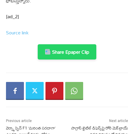
భావిస్తున్నారు.
[ad_2]
Source link
Share Epaper Clip
Previous article
Next article
వెర్స్టాప్పెన్ F1 ‘మరింత సరదాగా’
సాగ్రాస్ టైటిల్ డిఫెన్స్‌పై రోరీ మెక్‌ల్రాయ్