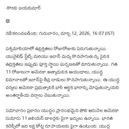
-కొరివి జయకుమార్
నవీకరించబడింది: గురువారం, మార్చి 12, 2026, 16:07 (IST)
పశ్చిమాసియాలో ఉద్రిక్తతలు రోజురోజుకు పెరుగుతున్నాయి.
యునైటెడ్ స్టేట్స్ మరియు ఇరాన్ మధ్య కొనసాగుతున్న సైనిక
ఉద్రిక్తతలు ఇప్పుడు పూర్తి స్థాయి ఘర్షణలతో మారుతున్నాయి. గత
11 రోజులుగా అమెరికా అత్యాధునిక ఆయుధాలు, యుద్ధ
విమానాలతో ఇరాన్‌పై తీవ్ర దాడులు కొనసాగుతున్నాయి. ఈ యుద్ధ
చర్యలు అమెరికా ప్రభుత్వానికి భారీ ఆర్థిక భారాన్ని మోపుతున్నాయని
అంతర్జాతీయ వర్గాలు చెబుతున్నాయి.
సమాచారం ప్రకారం యుద్ధం ప్రారంభమైన తొలి ఆరునెల అమెరికా
సుమారు 11 బిలియన్ డాలర్లకు పైగా ఖర్చులు ఉన్నాయి. భారత
కరెన్సీలో ఇది లక్ష కోట్ల రూపాయలకు పైగా ఉంటుంది. యుద్ధ