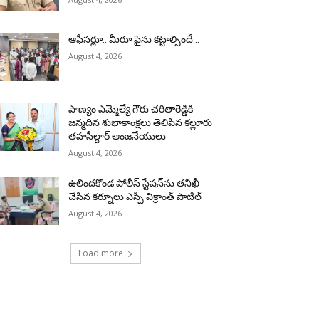
ఆఫీసర్లూ.. మీరూ ఫైను కట్టాల్సిందే…
August 4, 2026
పాణ్యం ఎమ్మెల్యే గౌరు చరితారెడ్డికి
జన్మదిన శుభాకాంక్షలు తెలిపిన కల్లూరు
తహసీల్దార్ ఆంజనేయులు
August 4, 2026
ఉలిందకొండ పోలీస్ స్టేషన్‌ను తనిఖీ
చేసిన కర్నూలు ఎస్పీ విక్రాంత్ పాటిల్
August 4, 2026
Load more