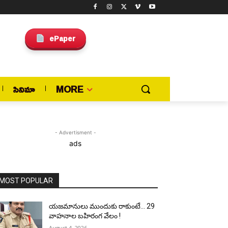
ePaper
సినిమా
MORE
- Advertisment -
ads
MOST POPULAR
యజమానులు ముందుకు రాకుంటే… 29
వాహనాల బహిరంగ వేలం !
August 4, 2026