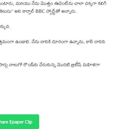
 ఉంటారు, మరియు నేను మొత్తం ఈవెంట్‌ను చాలా చక్కగా కలిగి
ుసు” అని కార్తాల్ BBC స్పోర్ట్‌తో అన్నారు.
క్కువ.
 ఉత్తమంగా ఉండాలి. నేను దానికి దూరంగా ఉన్నాను, కానీ దానిని
సార్లు నాలుగో రౌండ్‌కు చేరుకున్న మొదటి బ్రిటీష్ మహిళగా
are Epaper Clip