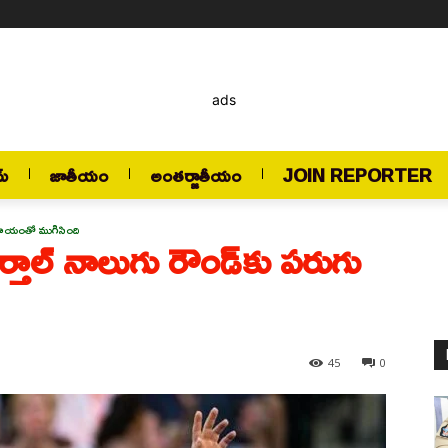
ads
మ్
జాతీయం
అంతర్జాతీయం
JOIN REPORTER
ు గాయంతో ముగిసింది
్తాల్ నాలుగు రౌండ్‌కు పరుగు
45
0