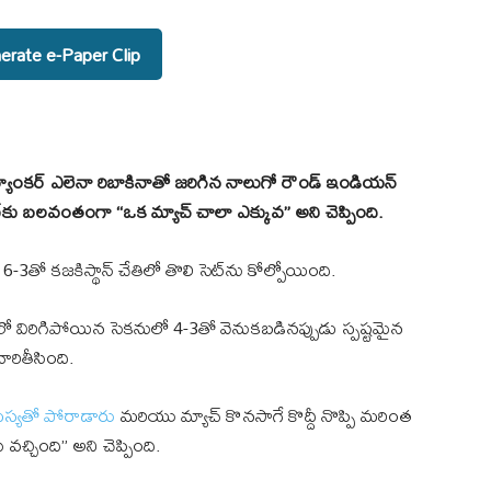
rate e-Paper Clip
 ర్యాంకర్ ఎలెనా రిబాకినాతో జరిగిన నాలుగో రౌండ్ ఇండియన్
ంట్‌కు బలవంతంగా “ఒక మ్యాచ్ చాలా ఎక్కువ” అని చెప్పింది.
6-3తో కజకిస్థాన్‌ చేతిలో తొలి సెట్‌ను కోల్పోయింది.
 విరిగిపోయిన సెకనులో 4-3తో వెనుకబడినప్పుడు స్పష్టమైన
రితీసింది.
సమస్యతో పోరాడారు
మరియు మ్యాచ్ కొనసాగే కొద్దీ నొప్పి మరింత
చ్చింది” అని చెప్పింది.