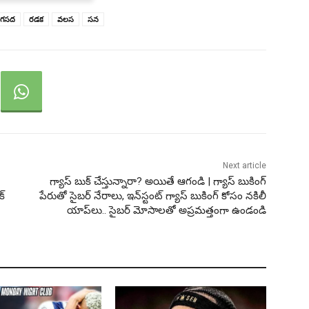
గసద
రడక
వలస
సన
Next article
గ్యాస్ బుక్ చేస్తున్నారా? అయితే ఆగండి | గ్యాస్ బుకింగ్
క్
పేరుతో సైబర్ నేరాలు, ఇన్‌స్టంట్ గ్యాస్ బుకింగ్ కోసం నకిలీ
యాప్‌లు.. సైబర్ మోసాలతో అప్రమత్తంగా ఉండండి