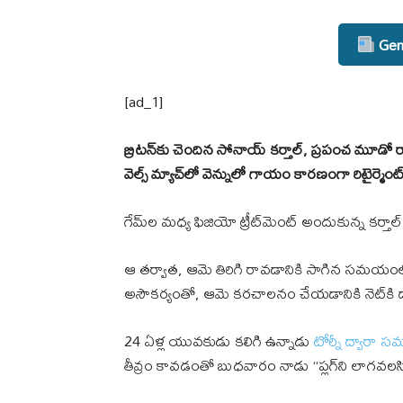
Gene
[ad_1]
బ్రిటన్‌కు చెందిన సోనాయ్ కర్తాల్, ప్రపంచ మూడో
వెల్స్ మ్యాచ్‌లో వెన్నులో గాయం కారణంగా రిటైర్మె
గేమ్‌ల మధ్య ఫిజియో ట్రీట్‌మెంట్ అందుకున్న కర్తాల్ 
ఆ తర్వాత, ఆమె తిరిగి రావడానికి సాగిన సమయంలో
అసౌకర్యంతో, ఆమె కరచాలనం చేయడానికి నెట్‌కి దా
24 ఏళ్ల యువకుడు కలిగి ఉన్నాడు
టోర్నీ ద్వారా 
తీవ్రం కావడంతో బుధవారం నాడు “ప్లగ్‌ని లాగవలసి వ