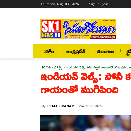
Thursday, August 6, 2026
Sign in / Join
హోం
ఆంధ్రప్రదేశ్
తెలంగాణ
క్రై
Home
స్పోర్ట్స్
ఇండియన్ వెల్స్: సోనీ కర్తాల్ నాలుగు రౌండ్‌కు పరుగ
ఇండియన్ వెల్స్: సోనీ కర
గాయంతో ముగిసింది
By
SEEMA KIRANAM
March 12, 2026