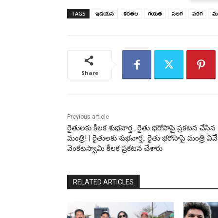
TAGS
ఇడయన
కరతల
గయత
నలగ
పరగ
మ
Share
Previous article
రైతులకు కీలక శుభవార్త.. రైతు భరోసాపై ప్రకటన చేసిన
మంత్రి! | రైతులకు శుభవార్త.. రైతు భరోసాపై మంత్రి వివే
వెంకటస్వామి కీలక ప్రకటన చేశారు
RELATED ARTICLES