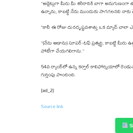
“అథ్లెట్లుగా మీరు మీ శరీరానికి బాగా అనుగుణంగా
ఉన్నాను, కాబట్టి నేను ముందుకు సాగగలనని నాకు తెల
“కానీ ఈ రోజు దురదృష్టవశాత్తు ఒక మ్యాచ్ చాలా ఎ
“(నేను ఆడాను) సూపర్-టఫ్ ప్రత్యర్థి, కాబట్టి మీరు
పోటీగా చేయగలిగాను.”
54వ ర్యాంక్‌లో ఉన్న కర్తాల్ కాలిఫోర్నియాలో రెండు
గుర్తింపు పొందింది.
[ad_2]
Source link
Sh