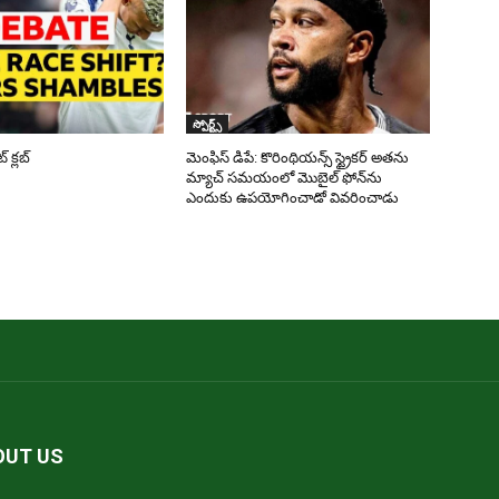
స్పోర్ట్స్
క్లబ్
మెంఫిస్ డిపే: కొరింథియన్స్ స్ట్రైకర్ అతను
మ్యాచ్ సమయంలో మొబైల్ ఫోన్‌ను
ఎందుకు ఉపయోగించాడో వివరించాడు
OUT US