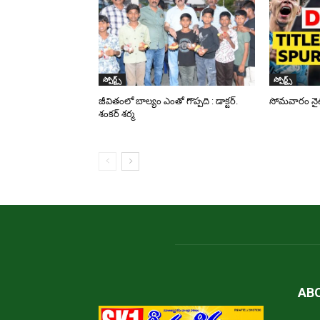
స్పోర్ట్స్
స్పోర్ట్స్
జీవితంలో బాల్యం ఎంతో గొప్పది : డాక్టర్.
సోమవారం నైట్ 
శంకర్ శర్మ
AB