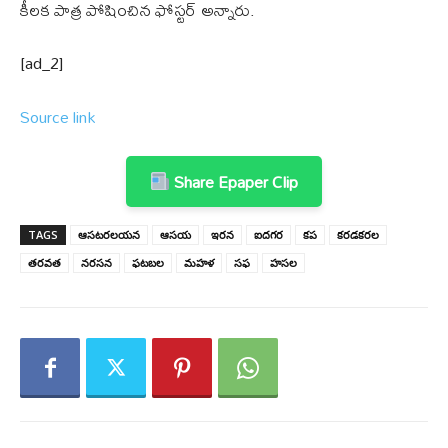
కీలక పాత్ర పోషించిన ఫోస్టర్ అన్నారు.
[ad_2]
Source link
Share Epaper Clip
TAGS
ఆసటరలయన
ఆసయ
ఇరన
ఐదగర
కప
కరడకరల
తరవత
నరసన
ఫటబల
మహళ
సఫ
హసల