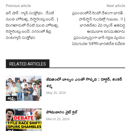
Previous article
Next article
బిగ్ షాక్: గ్యాస్ సంక్షోభం.. రేపటి
ప్రపంచంలోనే రెండో దేశంగా భారత్..
నుంచి హోటళ్లు, రెస్టారెంట్లు బంద్.. |
పాకిస్థాన్ గుండెల్లో గుబులు..!! |
బెంగళూరులో రేపటి నుంచి హోటళ్లు,
భారతదేశం 2వ ర్యాంక్ అతిపెద్ద
రెస్టారెంట్లు బంద్: నగరంలో తీవ్ర
ఆయుధాల దిగుమతిదారు
వంటగ్యాస్ సంక్షోభం
ప్రపంచవ్యాప్తంగా భారీ రక్షణ వ్యయం
పెరుగుదల SIPRI భారతదేశ నివేదిక
RELATED ARTICLES
జీవితంలో బాల్యం ఎంతో గొప్పది : డాక్టర్. శంకర్
శర్మ
May 20, 2026
స్పోర్ట్స్
సోమవారం నైట్ క్లబ్
March 23, 2026
స్పోర్ట్స్