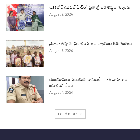
QR కోడ్ డిజిటల్ పాస్‌తో క్షణాల్లో జర్నలిస్టుల గుర్తింపు
August 8, 2026
వైకాపా తప్పుడు ప్రచారంపై ఉపాధ్యాయుల తిరుగుబాటు
August 8, 2026
యజమానులు ముందుకు రాకుంటే… 29 వాహనాల
బహిరంగ వేలం !
August 4, 2026
Load more