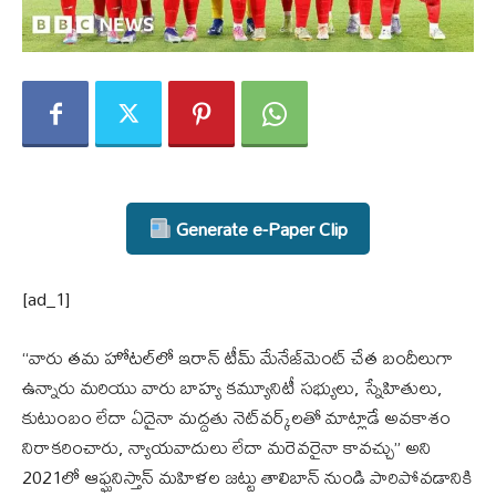
Generate e-Paper Clip
[ad_1]
“వారు తమ హోటల్‌లో ఇరాన్ టీమ్ మేనేజ్‌మెంట్ చేత బందీలుగా
ఉన్నారు మరియు వారు బాహ్య కమ్యూనిటీ సభ్యులు, స్నేహితులు,
కుటుంబం లేదా ఏదైనా మద్దతు నెట్‌వర్క్‌లతో మాట్లాడే అవకాశం
నిరాకరించారు, న్యాయవాదులు లేదా మరెవరైనా కావచ్చు” అని
2021లో ఆఫ్ఘనిస్తాన్ మహిళల జట్టు తాలిబాన్ నుండి పారిపోవడానికి