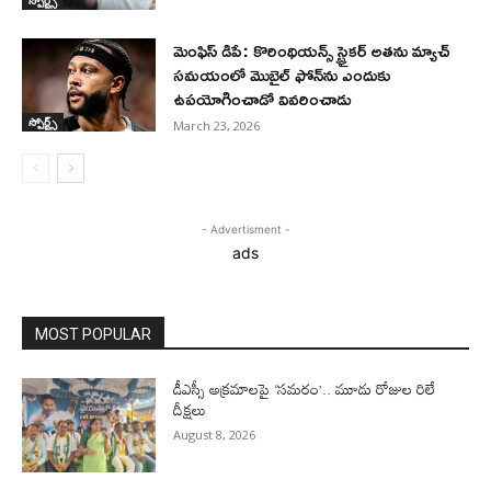
మెంఫిస్ డిపే: కొరింథియన్స్ స్ట్రైకర్ అతను మ్యాచ్
సమయంలో మొబైల్ ఫోన్‌ను ఎందుకు
ఉపయోగించాడో వివరించాడు
స్పోర్ట్స్
March 23, 2026
- Advertisment -
ads
MOST POPULAR
డీఎస్సీ అక్రమాలపై ‘సమరం’.. మూడు రోజుల రిలే
దీక్షలు
August 8, 2026