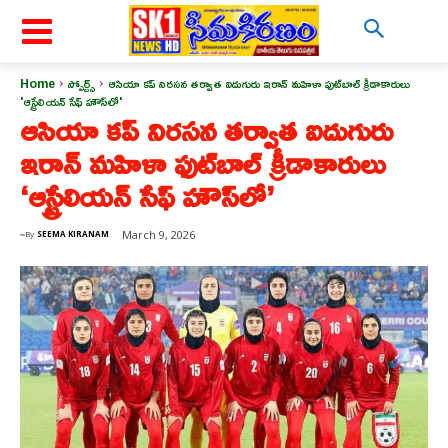
Home
స్పోర్ట్స్
ఆసియా కప్ నిరసన తర్వాత ఐదుగురు ఇరాన్ మహిళా ఫుట్‌బాల్ క్రీడాకారులు
'ఆస్ట్రేలియన్ సేఫ్ హౌస్‌లో'
ఆసియా కప్ నిరసన తర్వాత ఐదుగురు
ఇరాన్ మహిళా ఫుట్‌బాల్ క్రీడాకారులు
‘ఆస్ట్రేలియన్ సేఫ్ హౌస్‌లో’
March 9, 2026
By
SEEMA KIRANAM