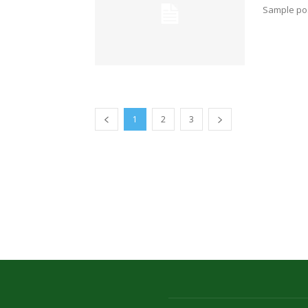
Sample pos
1
2
3