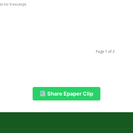
t no 9 excerpt.
Page 1 of 3
Share Epaper Clip