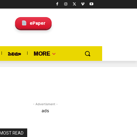
ePaper
సినిమా
MORE
- Advertisment -
ads
MOST READ