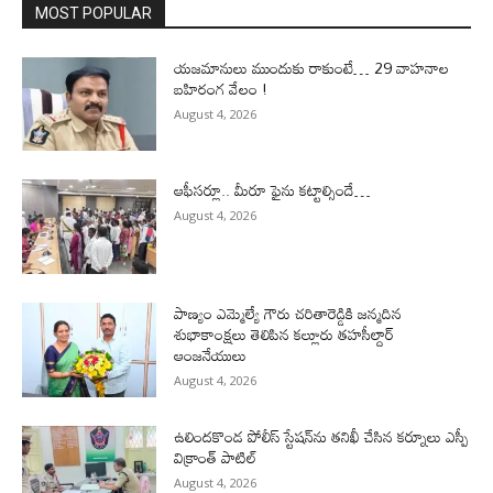
MOST POPULAR
యజమానులు ముందుకు రాకుంటే… 29 వాహనాల
బహిరంగ వేలం !
August 4, 2026
ఆఫీసర్లూ.. మీరూ ఫైను కట్టాల్సిందే…
August 4, 2026
పాణ్యం ఎమ్మెల్యే గౌరు చరితారెడ్డికి జన్మదిన
శుభాకాంక్షలు తెలిపిన కల్లూరు తహసీల్దార్
ఆంజనేయులు
August 4, 2026
ఉలిందకొండ పోలీస్ స్టేషన్‌ను తనిఖీ చేసిన కర్నూలు ఎస్పీ
విక్రాంత్ పాటిల్
August 4, 2026