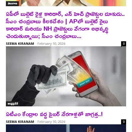
తెలంగాణ
ఏపీలో బుల్లెట్ రైళ్ల కారిడార్, ఎన్ హెచ్ ప్రాజెక్టుల దూకుడు..
సీఎం చంద్రబాబు కీలకదేశం | APలో బుల్లెట్ రైలు
కారిడార్ మరియు NH ప్రాజెక్టులు వేగంగా అభివృద్ధి
చెందుతున్నాయి; సీఎం చంద్రబాబు...
SEEMA KIRANAM
-
February 10, 2026
0
ఆంధ్రప్రదేశ్
ఏటీఎం కేంద్రాల వద్ద సైబర్ నేరగాళ్లతో జాగ్రత్త..!
SEEMA KIRANAM
-
February 10, 2026
0