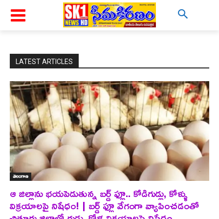
LATEST ARTICLES
తెలంగాణ
ఆ జిల్లాను భయపెడుతున్న బర్డ్ ఫ్లూ.. కోడిగుడ్లు, కోళ్ళు
విక్రయాలపై నిషేధం! | బర్డ్ ఫ్లూ వేగంగా వ్యాపించడంతో
చిత్తూరు జిల్లాలో గుడ్లు, కోళ్ల విక్రయాలపై నిషేధం,