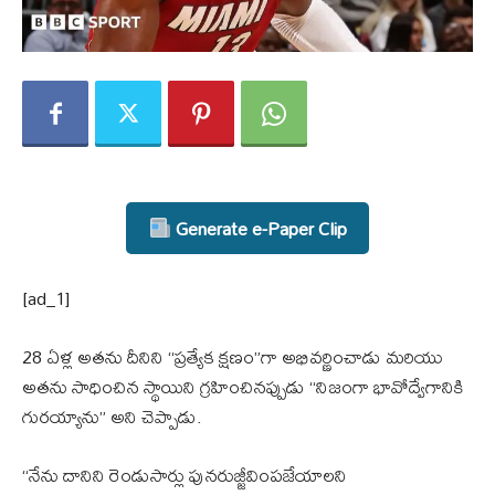
Generate e-Paper Clip
[ad_1]
28 ఏళ్ల అతను దీనిని “ప్రత్యేక క్షణం”గా అభివర్ణించాడు మరియు
అతను సాధించిన స్థాయిని గ్రహించినప్పుడు “నిజంగా భావోద్వేగానికి
గురయ్యాను” అని చెప్పాడు.
“నేను దానిని రెండుసార్లు పునరుజ్జీవింపజేయాలని