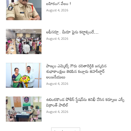
బహిరంగ వేలం !
August 4, 2026
ఆఫీసర్లూ.. మీరూ ఫైను కట్టాల్సిందే…
August 4, 2026
పాణ్యం ఎమ్మెల్యే గౌరు చరితారెడ్డికి జన్మదిన
శుభాకాంక్షలు తెలిపిన కల్లూరు తహసీల్దార్
ఆంజనేయులు
August 4, 2026
ఉలిందకొండ పోలీస్ స్టేషన్‌ను తనిఖీ చేసిన కర్నూలు ఎస్పీ
విక్రాంత్ పాటిల్
August 4, 2026