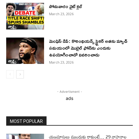
సోమవారం నైట్ క్లబ్
March 23, 2026
స్పోర్ట్స్
మెంఫిస్ డిపే: కొరింథియన్స్ స్ట్రైకర్ అతను మ్యాచ్
సమయంలో మొబైల్ ఫోన్‌ను ఎందుకు
ఉపయోగించాడో వివరించాడు
స్పోర్ట్స్
March 23, 2026
- Advertisment -
ads
MOST POPULAR
యజమానులు ముందుకు రాకుంటే… 29 వాహనాల