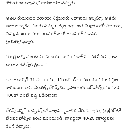
కోరుకుంటున్నాను,” అడెబాయో చెప్పారు.
అతని కుటుంబం మరియు శిక్షకులకు నివాళులు అర్పిస్తూ, అతను
ఇలా అన్నాడు: “వారు నన్ను అత్యల్పంగా, దిగువ భాగంలో చూశారు,
నన్ను నిజంగా ఎలా ఎంచుకోవాలో తెలుసుకోవడానికి
ప్రయత్నిస్తున్నారు.
“ఈ క్షణాన్ని పొందడం మరియు వారందరితో పంచుకోవడం, ఇది
చాలా భావోద్వేగ క్షణం.”
లూకా డాన్సిక్ 31 పాయింట్లు, 11 రీబౌండ్‌లు మరియు 11 అసిస్ట్‌ల
కారణంగా లాస్ ఏంజిల్స్ లేకర్స్ మిన్నెసోటా టింబర్‌వోల్వ్‌లను 120-
106తో ఇంటి వద్ద ఓడించింది.
లేకర్స్ వెస్ట్రన్ కాన్ఫరెన్స్‌లో నాల్గవ స్థానానికి చేరుకున్నారు, టై బ్రేకర్‌లో
టింబర్‌వోల్వ్‌ల కంటే ముందుండి, వారిద్దరూ 40-25 రికార్డులను
కలిగి ఉన్నారు.