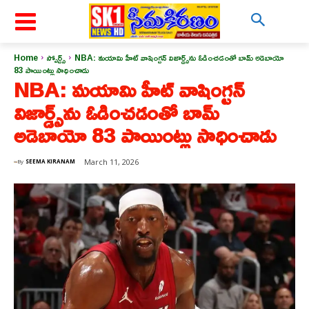
Home
స్పోర్ట్స్
NBA: మయామి హీట్ వాషింగ్టన్ విజార్డ్స్‌ను ఓడించడంతో బామ్ అడెబాయో
83 పాయింట్లు సాధించాడు
NBA: మయామి హీట్ వాషింగ్టన్
విజార్డ్స్‌ను ఓడించడంతో బామ్
అడెబాయో 83 పాయింట్లు సాధించాడు
March 11, 2026
By
SEEMA KIRANAM