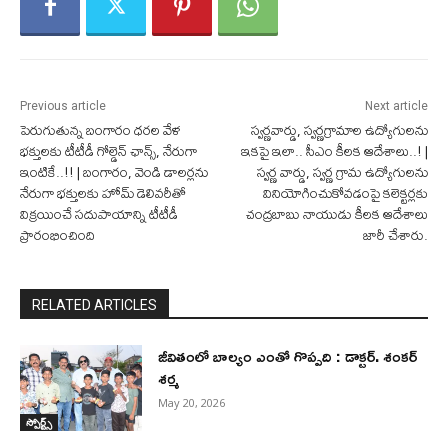
Previous article
Next article
పెరుగుతున్న బంగారం ధరల వేళ
స్వర్ణవార్డు, స్వర్ణగ్రామాల ఉద్యోగులను
భక్తులకు టీటీడీ గోల్డెన్ ఛాన్స్, నేరుగా
ఇకపై ఇలా.. సీఎం కీలక ఆదేశాలు..! |
ఇంటికే..!! | బంగారం, వెండి డాలర్లను
స్వర్ణ వార్డు, స్వర్ణ గ్రామ ఉద్యోగులను
నేరుగా భక్తులకు హోమ్ డెలివరీతో
వినియోగించుకోవడంపై కలెక్టర్లకు
విక్రయించే సదుపాయాన్ని టీటీడీ
చంద్రబాబు నాయుడు కీలక ఆదేశాలు
ప్రారంభించింది
జారీ చేశారు.
RELATED ARTICLES
జీవితంలో బాల్యం ఎంతో గొప్పది : డాక్టర్. శంకర్
శర్మ
May 20, 2026
స్పోర్ట్స్