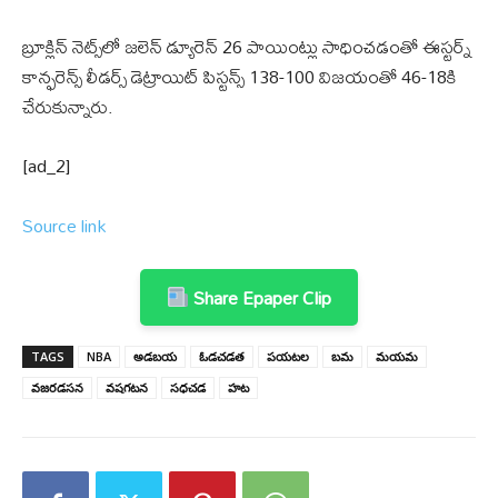
బ్రూక్లిన్ నెట్స్‌లో జలెన్ డ్యూరెన్ 26 పాయింట్లు సాధించడంతో ఈస్టర్న్
కాన్ఫరెన్స్ లీడర్స్ డెట్రాయిట్ పిస్టన్స్ 138-100 విజయంతో 46-18కి
చేరుకున్నారు.
[ad_2]
Source link
Share Epaper Clip
TAGS
NBA
అడబయ
ఓడచడత
పయటల
బమ
మయమ
వజరడసన
వషగటన
సధచడ
హట