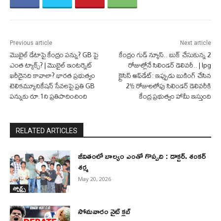
Previous article
Next article
మొబైల్ డేటాపై కేంద్రం పన్ను? GB పై
కేంద్రం గుడ్ న్యూస్.. బుక్ చేసుకున్న 2
ఎంత ట్యాక్స్? | మొబైల్ ఇంటర్నెట్
రోజుల్లోనే సిలిండర్ డెలివరీ.. | lpg
ఖరీదైనది కావాలా? భారత ప్రభుత్వం
క్రైసిస్ అప్‌డేట్: ఇప్పుడు బుకింగ్ చేసిన
టెలికమ్యూనికేషన్ సేవలపై ప్రతి GB
2½ రోజులలోపు సిలిండర్ డెలివరీకి
పన్నుకు రూ.1ని ప్రతిపాదించింది
కేంద్ర ప్రభుత్వం హామీ ఇస్తుంది
RELATED ARTICLES
జీవితంలో బాల్యం ఎంతో గొప్పది : డాక్టర్. శంకర్
శర్మ
May 20, 2026
స్పోర్ట్స్
సోమవారం నైట్ క్లబ్