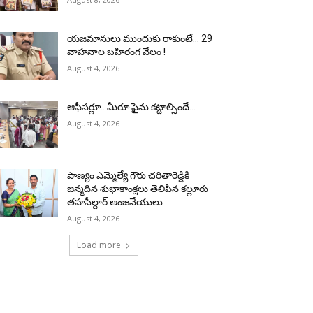
యజమానులు ముందుకు రాకుంటే… 29
వాహనాల బహిరంగ వేలం !
August 4, 2026
ఆఫీసర్లూ.. మీరూ ఫైను కట్టాల్సిందే…
August 4, 2026
పాణ్యం ఎమ్మెల్యే గౌరు చరితారెడ్డికి
జన్మదిన శుభాకాంక్షలు తెలిపిన కల్లూరు
తహసీల్దార్ ఆంజనేయులు
August 4, 2026
Load more