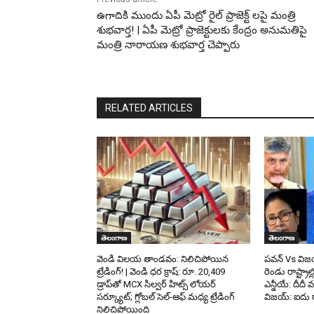
ఉగాదికి ముందు ఏపీ మెట్రో రైల్ ప్రాజెక్ట్ లపై మంత్రి
శుభవార్త! | ఏపీ మెట్రో ప్రాజెక్టులకు కేంద్రం అనుమతిపై
మంత్రి నారాయణ శుభవార్త చెప్పారు
RELATED ARTICLES
తెలంగాణ
తెలంగాణ
వెండి విలయ తాండవం: నిలిచిపోయిన
పవన్ Vs విజ
ట్రేడింగ్! | వెండి ధర క్రాష్: రూ. 20,409
రెండు రాష్ట్రాల్
డ్రాప్‌తో MCX సిల్వర్ హిట్స్ లోయర్
ఎన్డీయే: దీదీ 
సర్క్యూట్; గ్లోబల్ సెల్-ఆఫ్ మధ్య ట్రేడింగ్
విజయ్: ఐదు రా
నిలిచిపోయింది