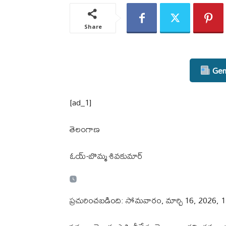
Share
Gene
[ad_1]
తెలంగాణ
ఓయ్-బొమ్మ శివకుమార్
ప్రచురించబడింది: సోమవారం, మార్చి 16, 2026, 1