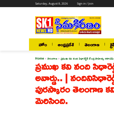
Saturday, August 8, 2026
Sign in / Join
హోం
ఆంధ్రప్రదేశ్
తెలంగాణ
క్రై
Home
తెలంగాణ
ప్రముఖ కవి నంది సిధారెడ్డికి కేంద్ర సాహిత్య అకాడమీ అ
ప్రముఖ కవి నంది సిధారెడ
అవార్డు.. | నందినిసిధారెడ
పురస్కారం తెలంగాణ కవ
మెరిసింది.