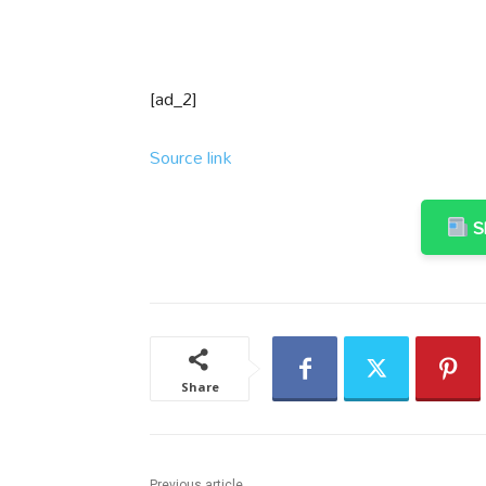
[ad_2]
Source link
Sh
Share
Previous article