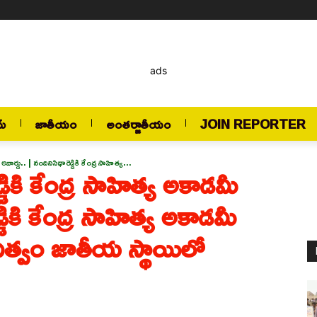
ads
మ్
జాతీయం
అంతర్జాతీయం
JOIN REPORTER
వార్డు.. | నందినిసిధారెడ్డికి కేంద్ర సాహిత్య...
్డికి కేంద్ర సాహిత్య అకాడమీ
్డికి కేంద్ర సాహిత్య అకాడమీ
ిత్వం జాతీయ స్థాయిలో