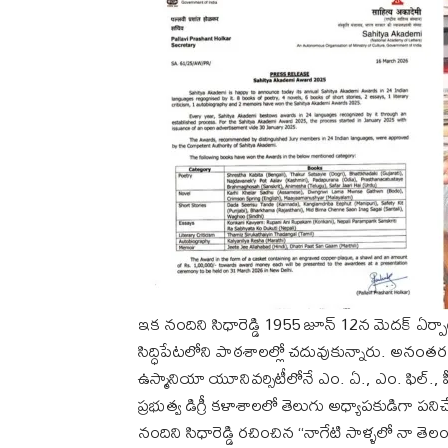
ఇక నందిని సిధారెడ్డి 1955 జూన్ 12న మెదక్ ఏర్
సిద్ధిపేటలోని పాఠశాలల్లో చదువుకున్నారు. అనంతర
ఉస్మానియా యూనివర్సిటీలోనే ఎం. ఏ., ఎం. ఫిల్., 
ప్రభుత్వ డిగ్రీ కళాశాలలో తెలుగు అధ్యాపకుడిగ
నందిని సిధారెడ్డి రచించిన “నాగేటి సాళ్ళలో నా త