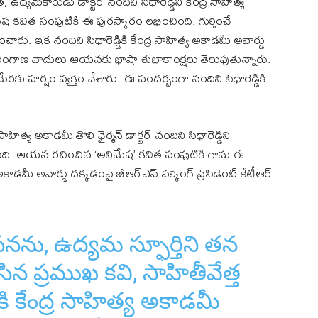
ఉద్యమకారుడు డాక్టర్ నందిని సిధారెడ్డిని కేంద్ర సాహిత్య
కవిత సంపుటికి ఈ పురస్కారం లభించింది. గుర్తించే
ు. ఇక నందిని సిధారెడ్డికి కేంద్ర సాహిత్య అకాడమీ అవార్డు
లంగాణ వాదులు ఆయనకు భాషా శుభాకాంక్షలు తెలుపుతున్నారు.
మేరకు హర్షం వ్యక్తం చేశారు. ఈ సందర్భంగా నందిని సిధారెడ్డికి
్య అకాడమీ తొలి ఛైర్మన్ డాక్టర్ నందిని సిధారెడ్డిని
రించింది. ఆయన రచించిన ‘అనిమేష’ కవిత సంపుటికి గాను ఈ
 అకాడమీ అవార్డు దక్కడంపై బీఆర్ఎస్ వర్కింగ్ ప్రెసిడెంట్ కేటీఆర్
నను, ఉద్యమ స్ఫూర్తిని తన
ేసిన ప్రముఖ కవి, సాహితీవేత్త
గారికి కేంద్ర సాహిత్య అకాడమీ