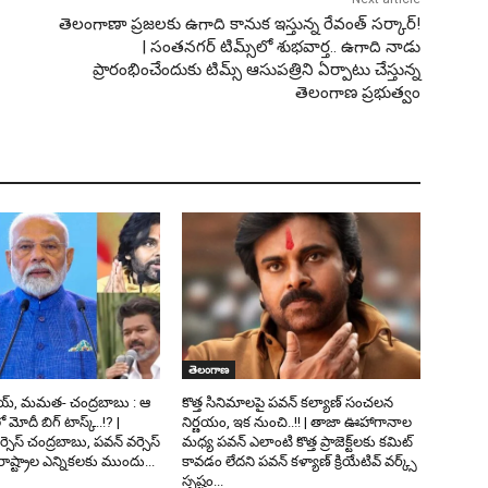
తెలంగాణా ప్రజలకు ఉగాది కానుక ఇస్తున్న రేవంత్ సర్కార్!
| సంతనగర్ టిమ్స్‌లో శుభవార్త.. ఉగాది నాడు
ప్రారంభించేందుకు టిమ్స్ ఆసుపత్రిని ఏర్పాటు చేస్తున్న
తెలంగాణ ప్రభుత్వం
తెలంగాణ
య్, మమత- చంద్రబాబు : ఆ
కొత్త సినిమాలపై పవన్ కల్యాణ్‌ సంచలన
లో మోదీ బిగ్ టాస్క్..!? |
నిర్ణయం, ఇక నుంచి..!! | తాజా ఊహాగానాల
వర్సెస్ చంద్రబాబు, పవన్ వర్సెస్
మధ్య పవన్ ఎలాంటి కొత్త ప్రాజెక్ట్‌లకు కమిట్
ష్ట్రాల ఎన్నికలకు ముందు...
కావడం లేదని పవన్ కళ్యాణ్ క్రియేటివ్ వర్క్స్
స్పష్టం...