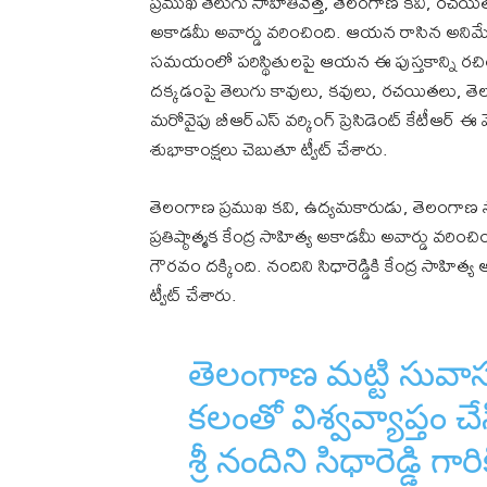
ప్రముఖ తెలుగు సాహితీవేత్త, తెలంగాణ కవి, రచయిత, 
అకాడమీ అవార్డు వరించింది. ఆయన రాసిన అనిమేష 
సమయంలో పరిస్థితులపై ఆయన ఈ పుస్తకాన్ని రచించార
దక్కడంపై తెలుగు కావులు, కవులు, రచయితలు, తె
మరోవైపు బీఆర్ఎస్ వర్కింగ్ ప్రెసిడెంట్ కేటీఆర్ ఈ 
శుభాకాంక్షలు చెబుతూ ట్వీట్ చేశారు.
తెలంగాణ ప్రముఖ కవి, ఉద్యమకారుడు, తెలంగాణ సాహిత
ప్రతిష్ఠాత్మక కేంద్ర సాహిత్య అకాడమీ అవార్డు వ
గౌరవం దక్కింది. నందిని సిధారెడ్డికి కేంద్ర సాహిత్య
ట్వీట్ చేశారు.
తెలంగాణ మట్టి సువాస
కలంతో విశ్వవ్యాప్తం చ
శ్రీ నందిని సిధారెడ్డి 