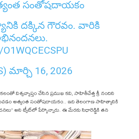
అత్యంత సంతోషదాయకం
నికి దక్కిన గౌరవం. వారికి
భినందనలు.
M/O1WQCECSPU
S)
మార్చి 16, 2026
తో విశ్వవ్యాప్తం చేసిన ప్రముఖ కవి, సాహితీవేత్త శ్రీ నందిని
్డు లభించడం అత్యంత సంతోషదాయకం.. ఇది తెలంగాణ సాహిత్యానికి
 అని ట్వీట్‌లో పేర్కొన్నారు. ఈ మేరకు సిధారెడ్డికి తన