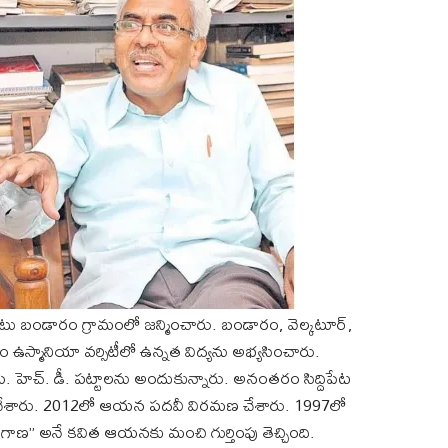
పాటు బండారం గ్రామంలో జన్మించారు. బండారం, వెల్కటూర్,
ం ఉస్మానియా వర్సిటీలో ఉన్నత విద్యను అభ్యసించారు.
పీ. హెచ్. డీ. పట్టాలను అందుకున్నారు. అనంతరం సిద్దిపేట
ా పనిచేశారు. 2012లో ఆయన పదవీ విరమణ చేశారు. 1997లో
ెలంగాణ” అనే కవిత ఆయనకు మంచి గుర్తింపు తెచ్చింది.