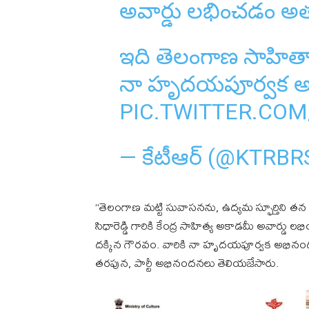
అవార్డు లభించడం 
ఇది తెలంగాణ సాహిత్యా
నా హృదయపూర్వక అ
PIC.TWITTER.CO
— కేటీఆర్ (@KTRBR
“తెలంగాణ మట్టి సువాసనను, ఉద్యమ స్ఫూర్తిని తన కలం
సిధారెడ్డి గారికి కేంద్ర సాహిత్య అకాడమీ అవార
దక్కిన గౌరవం. వారికి నా హృదయపూర్వక అభినందనలు”
తరపున, పార్టీ అభినందనలు తెలియజేసారు.