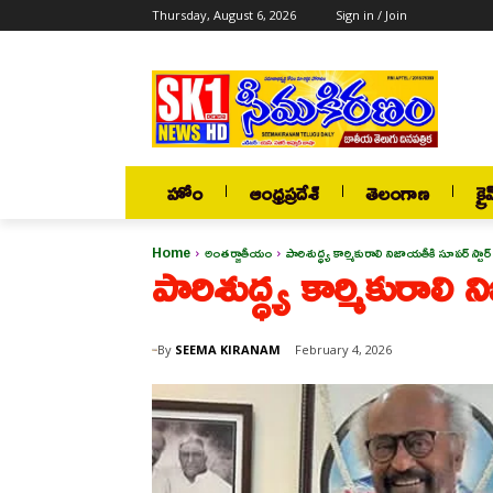
Thursday, August 6, 2026
Sign in / Join
హోం
ఆంధ్రప్రదేశ్
తెలంగాణ
క్రై
Home
అంతర్జాతీయం
పారిశుద్ధ్య కార్మికురాలి నిజాయతీకి సూపర్‌ స్టార్
పారిశుద్ధ్య కార్మికురాలి 
By
SEEMA KIRANAM
February 4, 2026