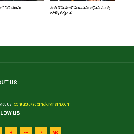
ా” నీకో దండం
సౌత్ కొరియాలో విజయవంతమైన మంత్రి
లోకేష్ పర్యటన
OUT US
act us:
contact@seemakiranam.com
LLOW US