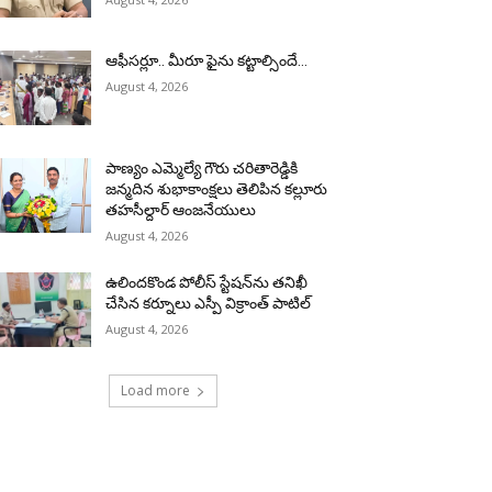
ఆఫీసర్లూ.. మీరూ ఫైను కట్టాల్సిందే…
August 4, 2026
పాణ్యం ఎమ్మెల్యే గౌరు చరితారెడ్డికి
జన్మదిన శుభాకాంక్షలు తెలిపిన కల్లూరు
తహసీల్దార్ ఆంజనేయులు
August 4, 2026
ఉలిందకొండ పోలీస్ స్టేషన్‌ను తనిఖీ
చేసిన కర్నూలు ఎస్పీ విక్రాంత్ పాటిల్
August 4, 2026
Load more