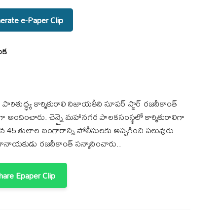
rate e-Paper Clip
నుక
రిశుద్ధ్య కార్మికురాలి నిజాయతీని సూపర్ స్టార్ రజనీకాంత్
 అందించారు. చెన్నై మహానగర పాలకసంస్థలో కార్మికురాలిగా
రికిన 45 తులాల బంగారాన్ని పోలీసులకు అప్పగించి పలువురు
ానాయకుడు రజనీకాంత్‌ సన్మానించారు..
are Epaper Clip