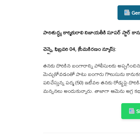
Gene
పారిశుద్ధ్య కార్మికురాలి నిజాయతీకి సూపర్‌ స్టార్‌ కా
చెన్నై, ఫిబ్రవరి 04, (సీమకిరణం న్యూస్):
తనకు దొరికిన బంగారాన్ని పోలీసులకు అప్పగించిన పా
మెచ్చుకోవడంతో పాటు బంగారు గొలుసును కానుకగా
పనిచేస్తున్న పద్మ (50) ఇటీవల తనకు రోడ్డుపై దొ
మన్ననలు అందుకున్నారు. తాజాగా ఆమెను అగ్ర కథ
Sh