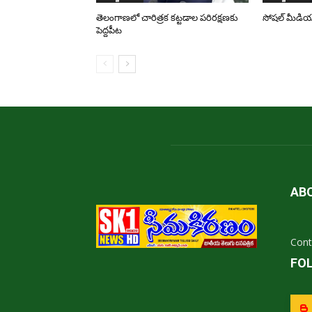
తెలంగాణలో చారిత్రక కట్టడాల పరిరక్షణకు
సోషల్ మీడియ
పెద్దపీట
AB
Cont
FO