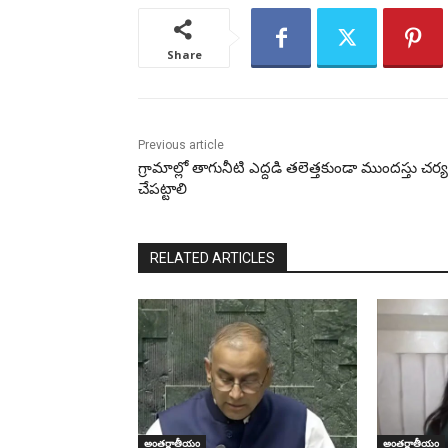
Share
Previous article
గ్రామాల్లో తాగునీటి ఎద్దడి తలెత్తకుండా ముందస్తు చర్
చేపట్టాలి
RELATED ARTICLES
అంతర్జాతీయం
అంతర్జాతీయం