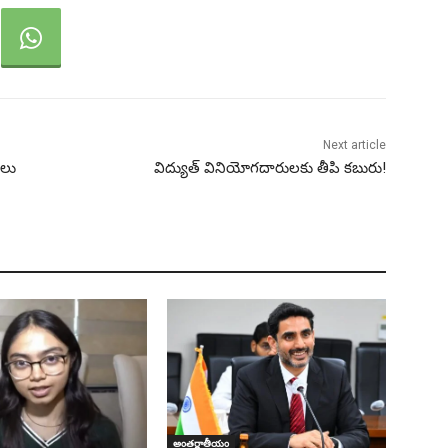
Next article
యలు
విద్యుత్ వినియోగదారులకు తీపి కబురు!
అంతర్జాతీయం