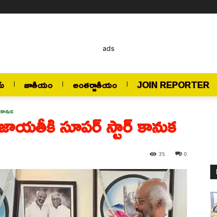
ads
మ్
జాతీయం
అంతర్జాతీయం
JOIN REPORTER
‌ కానుక
నిజాయతీకి సూపర్‌ స్టార్‌ కానుక
35
0