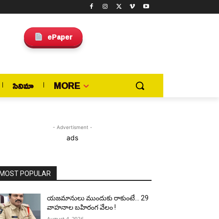
ePaper
సినిమా
MORE
- Advertisment -
ads
MOST POPULAR
యజమానులు ముందుకు రాకుంటే… 29
వాహనాల బహిరంగ వేలం !
August 4, 2026