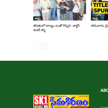
స్పోర్ట్స్
స్పోర్ట్స్
జీవితంలో బాల్యం ఎంతో గొప్పది : డాక్టర్.
సోమవారం నైట్ 
శంకర్ శర్మ
AB
Cont