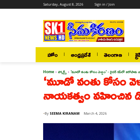
Saturday, August 8, 2026
Sign in / Join
హోం
ఆంధ్రప్రదేశ్
తెలంగాణ
క్రై
Home
స్పోర్ట్స్
'మూడో వంతు కోసం వెళ్దాం' - రైడర్ కప్‌లో ఐరోపాకు
‘మూడో వంతు కోసం వెళ్ద
నాయకత్వం వహించిన డోన
By
SEEMA KIRANAM
March 4, 2026