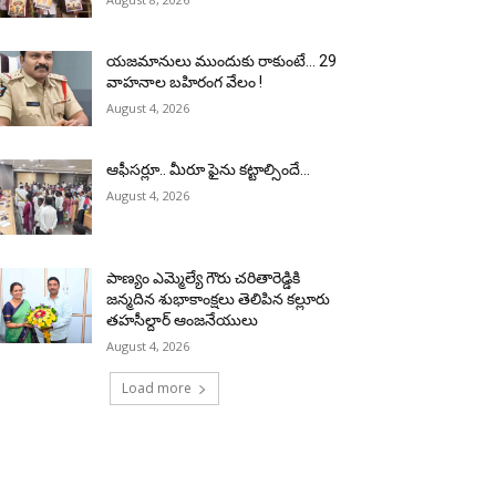
యజమానులు ముందుకు రాకుంటే… 29
వాహనాల బహిరంగ వేలం !
August 4, 2026
ఆఫీసర్లూ.. మీరూ ఫైను కట్టాల్సిందే…
August 4, 2026
పాణ్యం ఎమ్మెల్యే గౌరు చరితారెడ్డికి
జన్మదిన శుభాకాంక్షలు తెలిపిన కల్లూరు
తహసీల్దార్ ఆంజనేయులు
August 4, 2026
Load more