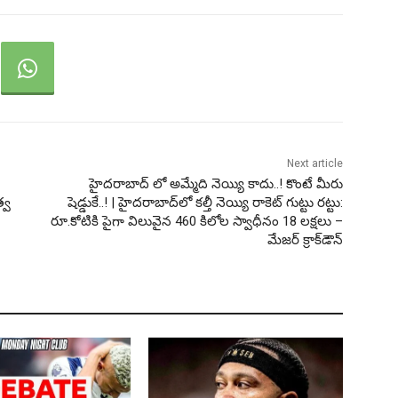
Next article
హైదరాబాద్ లో అమ్మేది నెయ్యి కాదు..! కొంటే మీరు
త్వ
షెడ్డుకే..! | హైదరాబాద్‌లో కల్తీ నెయ్యి రాకెట్‌ గుట్టు రట్టు:
రూ.కోటికి పైగా విలువైన 460 కిలోల స్వాధీనం 18 లక్షలు –
మేజర్ క్రాక్‌డౌన్