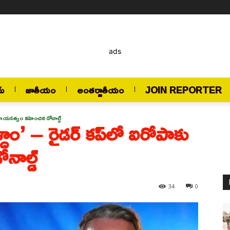
ads
మ్
జాతీయం
అంతర్జాతీయం
JOIN REPORTER
 నాయకత్వం వహించిన డోనాల్డ్
ాం’ – రైడర్ కప్‌లో ఐరోపాకు
ాల్డ్
34
0