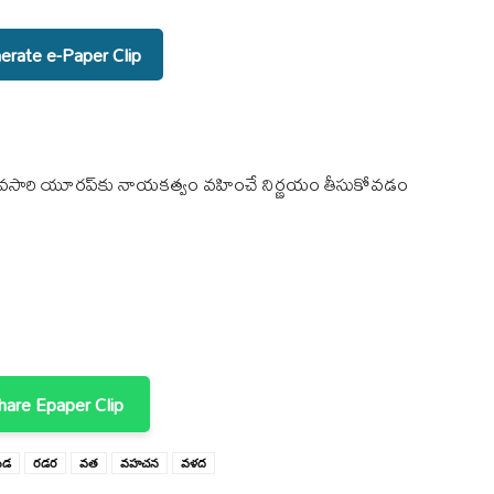
rate e-Paper Clip
్‌కి మూడవసారి యూరప్‌కు నాయకత్వం వహించే నిర్ణయం తీసుకోవడం
are Epaper Clip
డ
రడర
వత
వహచన
వళద