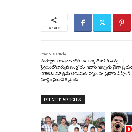
Share
Previous article
హార్మూజ్ జలసంధి క్లోజ్.. ఆ ఒక్క దేశానికి తప్ప..! |
స్ట్రెయిటోఫోర్ముజ్ సంక్షోభం: ఇరాన్ ఇప్పుడు చైనా ప్రభు
నౌకలకు మాత్రమే అనుమతి ఇస్తుంది- ప్రధాన షిప్పింగ్
మార్గం ప్రభావితమైంది
RELATED ARTICLES