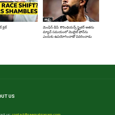
స్పోర్ట్స్
క్లబ్
మెంఫిస్ డిపే: కొరింథియన్స్ స్ట్రైకర్ అతను
మ్యాచ్ సమయంలో మొబైల్ ఫోన్‌ను
ఎందుకు ఉపయోగించాడో వివరించాడు
OUT US
act us:
contact@seemakiranam.com