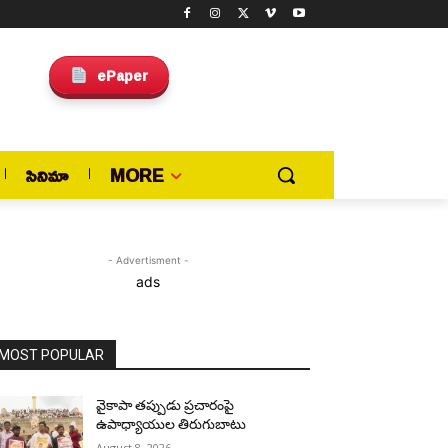
ePaper
సినిమా
MORE
- Advertisment -
ads
MOST POPULAR
వైకాపా తప్పుడు ప్రచారంపై
ఉపాధ్యాయుల తిరుగుబాటు
August 8, 2026