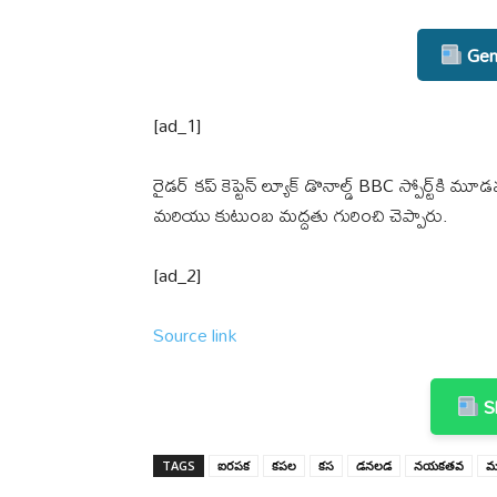
Gene
[ad_1]
రైడర్ కప్ కెప్టెన్ ల్యూక్ డొనాల్డ్ BBC స్పోర్ట
మరియు కుటుంబ మద్దతు గురించి చెప్పారు.
[ad_2]
Source link
Sh
TAGS
ఐరపక
కపల
కస
డనలడ
నయకతవ
మ