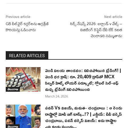
Previous article
Next article
GB వీల్‌చైర్ కర్లర్‌లను అగ్రశ్రేణి
సిక్స్ నేషన్స్ 2026: ఐర్లాండ్ v వేల్స్ –
కొరియన్లు ఓడించారు
విజిటింగ్ కెప్టెన్ దేవీ లేక్ కలత
చెందాడని నమ్ముతాడు
RELATED ARTICLES
వెండి విలయ తాండవం: నిలిచిపోయిన ట్రేడింగ్! |
వెండి ధర క్రాష్: రూ. 20,409 డ్రాప్‌తో MCX
సిల్వర్ హిట్స్ లోయర్ సర్క్యూట్; గ్లోబల్ సెల్-ఆఫ్
మధ్య ట్రేడింగ్ నిలిచిపోయింది
తెలంగాణ
March 24, 2026
పవన్ Vs విజయ్, మమత- చంద్రబాబు : ఆ రెండు
రాష్ట్రాల్లో మోదీ బిగ్ టాస్క్..!? | ఎన్డీయే: దీదీ వర్సెస్
చంద్రబాబు, పవన్ వర్సెస్ విజయ్: ఐదు రాష్ట్రాల
ఎన్నికలకు ముందు...
తెలంగాణ