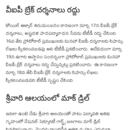
వీఐపీ బ్రేక్ దర్శనాలు రద్దు
కోయిల్ ఆళ్వార్ తిరుమంజనం కారణంగా మార్చి 17న వీఐపీ బ్రేక్
దర్శనాలు, అష్టదళ పాదపద్మారాధన సేవను టీటీడీ రద్దు చేసింది.
16వ తేది ప్రోటోకాల్ ప్రముఖులకు మినహా వీఐపీ దర్శనాలకు సిఫార్సు
లేఖలు స్వీకరించబడవు అని టీటీడీ ప్రకటించారు. అదేవిధంగా మార్చి
19న ఉగాది ఆస్థానం సందర్భంగా ప్రోటోకాల్ ప్రముఖులకు మినహా
వీఐపీ బ్రేక్ దర్శనాలు రద్దు చేస్తున్నట్లు ప్రకటించారు. ఈ కారణంగా
మార్చి 18వ తేదీ వీఐపీ బ్రేక్ దర్శనాలకు సిఫార్సు లేఖలు
స్వీకరించబడవని టీటీడీ స్పష్టం చేసింది.
శ్రీవారి ఆలయంలో మాక్ డ్రిల్
ఇదిలా ఉంటె నేడు శ్రీవారి ఆలయంతో పాటు పద్మావతి అతిథి
గృహంలో నేషనల్ సెక్యూరిటీ గార్డ్స్ బలగాలు మాక్ డ్రిల్
నిర్వహిస్తున్నారు. మొదట రాంభగీచ అతిథి గృహం ఎదురుగా