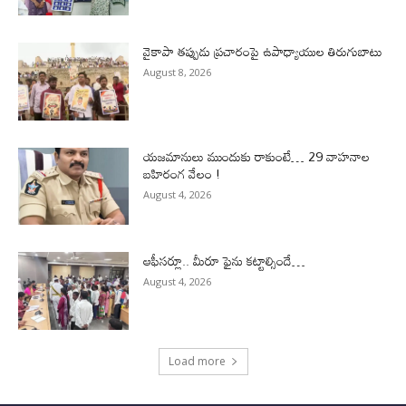
వైకాపా తప్పుడు ప్రచారంపై ఉపాధ్యాయుల తిరుగుబాటు
August 8, 2026
యజమానులు ముందుకు రాకుంటే… 29 వాహనాల
బహిరంగ వేలం !
August 4, 2026
ఆఫీసర్లూ.. మీరూ ఫైను కట్టాల్సిందే…
August 4, 2026
Load more