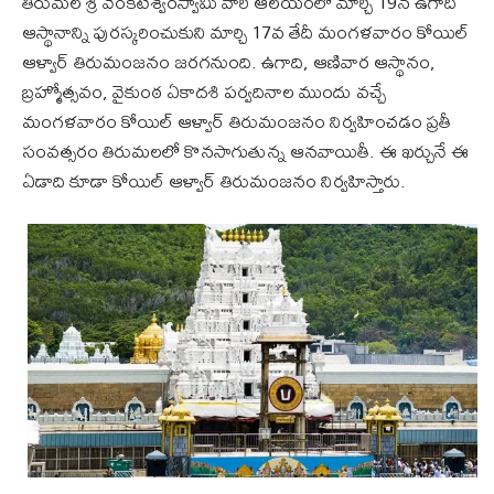
తిరుమల శ్రీ వేంకటేశ్వరస్వామి వారి ఆలయంలో మార్చి 19న ఉగాది
ఆస్థానాన్ని పురస్కరించుకుని మార్చి 17వ తేదీ మంగళవారం కోయిల్‌
ఆళ్వార్‌ తిరుమంజనం జరగనుంది. ఉగాది, ఆణివార ఆస్థానం,
బ్రహ్మోత్సవం, వైకుంఠ ఏకాదశి పర్వదినాల ముందు వచ్చే
మంగళవారం కోయిల్‌ ఆళ్వార్‌ తిరుమంజనం నిర్వహించడం ప్రతీ
సంవత్సరం తిరుమలలో కొనసాగుతున్న ఆనవాయితీ. ఈ ఖర్చునే ఈ
ఏడాది కూడా కోయిల్ ఆళ్వార్ తిరుమంజనం నిర్వహిస్తారు.