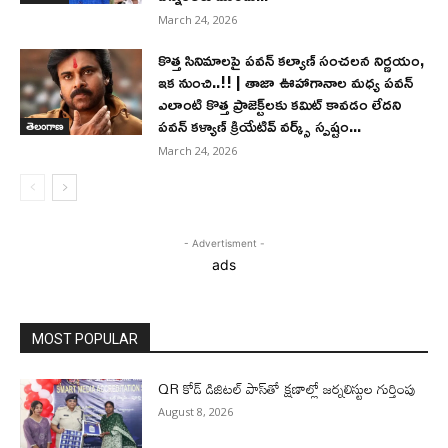
March 24, 2026
కొత్త సినిమాలపై పవన్ కల్యాణ్‌ సంచలన నిర్ణయం,
ఇక నుంచి..!! | తాజా ఊహాగానాల మధ్య పవన్
ఎలాంటి కొత్త ప్రాజెక్ట్‌లకు కమిట్ కావడం లేదని
పవన్ కళ్యాణ్ క్రియేటివ్ వర్క్స్ స్పష్టం...
తెలంగాణ
March 24, 2026
- Advertisment -
ads
MOST POPULAR
QR కోడ్ డిజిటల్ పాస్‌తో క్షణాల్లో జర్నలిస్టుల గుర్తింపు
August 8, 2026