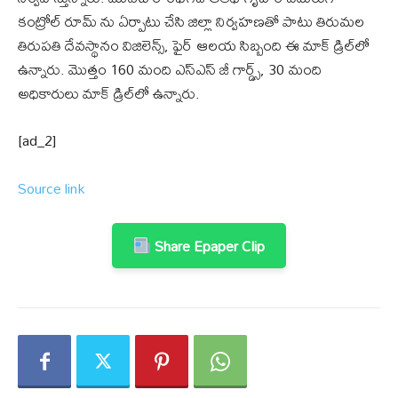
కంట్రోల్ రూమ్ ను ఏర్పాటు చేసి జిల్లా నిర్వహణతో పాటు తిరుమల
తిరుపతి దేవస్థానం విజిలెన్స్, ఫైర్ ఆలయ సిబ్బంది ఈ మాక్ డ్రిల్‌లో
ఉన్నారు. మొత్తం 160 మంది ఎస్ఎస్ జీ గార్డ్స్, 30 మంది
అధికారులు మాక్ డ్రిల్‌లో ఉన్నారు.
[ad_2]
Source link
Share Epaper Clip