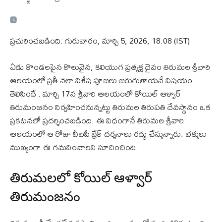
ప్రచురించబడింది: గురువారం, మార్చి 5, 2026, 18:08 (IST)
ఏడు కొండలపైన కొలువైన, కలియుగ ప్రత్యక్ష దైవం తిరుమల శ్రీవారి
ఆలయంలో ప్రతీ నెలా విశేష పూజలు జరుగుతాయనే విషయం
తెలిసిందే . మార్చి 17న శ్రీవారి ఆలయంలో కోయిల్‌ ఆళ్వార్
తిరుమంజనం నిర్వహించనున్నట్టు తిరుమల తిరుపతి దేవస్థానం ఒక
ప్రకటనలో ప్రదర్శించబడింది. ఈ విధంగానే తిరుమల శ్రీవారి
ఆలయంలో ఆ రోజు వీఐపీ బ్రేక్ దర్శనాలు రద్దు చేస్తున్నారు. భక్తులు
ముఖ్యంగా ఈ గమనించాలని సూచించింది.
తిరుమలలో కోయిల్ ఆళ్వార్
తిరుమంజనం