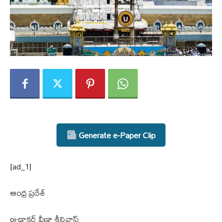
Generate e-Paper Clip
[ad_1]
ఆంధ్ర ప్రదేశ్
oi-డాక్టర్ వీణా శ్రీనివాస్