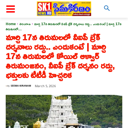
Home
తెలంగాణ
మార్చి 17న తిరుమలలో వీఐపీ బ్రేక్ దర్శనాలు రద్దు.. ఎందుకంటే | మార్చి 17న
తిరుమలలో...
మార్చి 17న తిరుమలలో వీఐపీ బ్రేక్
దర్శనాలు రద్దు.. ఎందుకంటే | మార్చి
17న తిరుమలలో కోయిల్ ఆళ్వార్
తిరుమంజనం, వీఐపీ బ్రేక్ దర్శనం రద్దు,
భక్తులకు టీటీడీ హెచ్చరిక
March 5, 2026
By
SEEMA KIRANAM